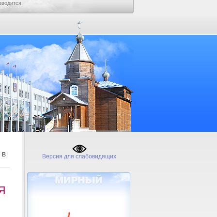
зводится.
 В
Версия для слабовидящих
Я