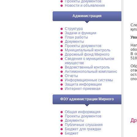
Проекты документов
Новости и объявления
Администрация
Сле
Структура
куп
Задачи и функции
Ув
План работы
Документы
На
Проекты документов
обо
Муниципальный контроль
В с
Дорожный фонд Мирного
518
Cведения о муниципальном
имуществе
Об
Ведомственный контроль
от
Антимонопольный комплаенс
ост
Отчеты
спо
Информационные системы
Защита информации
Интернет-приемная
ФЭУ администрации Мирного
Общая информация
Проекты документов
Др
Документы
Публичные слушания
Бюджет для граждан
Бюджет