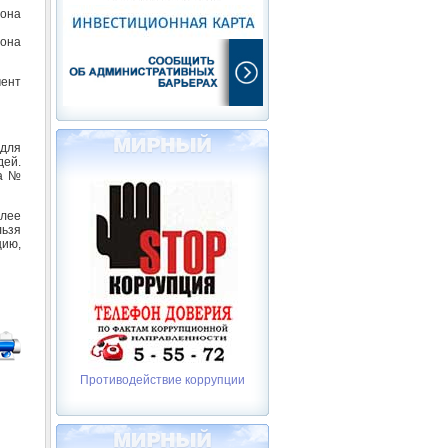
она
йона
мент
для
дей.
да №
лее
ьзя
цию,
Противодействие коррупции