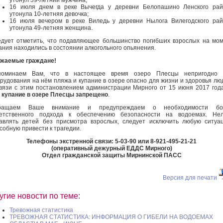
16 июля днем в реке Вычегда у деревни Белопашино Ленского рай
утонула 10-летняя девочка;
16 июля вечером в реке Виледь у деревни Нылога Вилегодского ра
утонула 49-летняя женщина.
дует отметить, что подавляющее большинство погибших взрослых на мо
ания находились в состоянии алкогольного опьянения.
ажаемые граждане!
поминаем Вам, что в настоящее время озеро Плесцы непригодно 
рудования на нём пляжа и купание в озере опасно для жизни и здоровья лю
вязи с этим постановлением администрации Мирного от 15 июня 2017 го
купание в озере Плесцы запрещено
.
ращаем Ваше внимание и предупреждаем о необходимости бо
ветственного подхода к обеспечению безопасности на водоемах. Нел
авлять детей без присмотра взрослых, следует исключить любую ситуа
собную привести к трагедии.
Телефоны экстренной связи: 5-03-90 или 8-921-495-21-21
(оперативный дежурный ЕДДС Мирного)
Отдел гражданской защиты Мирнинской ПАСС
Версия для печати
угие новости по теме:
Тревожная статистика
ТРЕВОЖНАЯ СТАТИСТИКА: ИНФОРМАЦИЯ О ГИБЕЛИ НА ВОДОЕМАХ