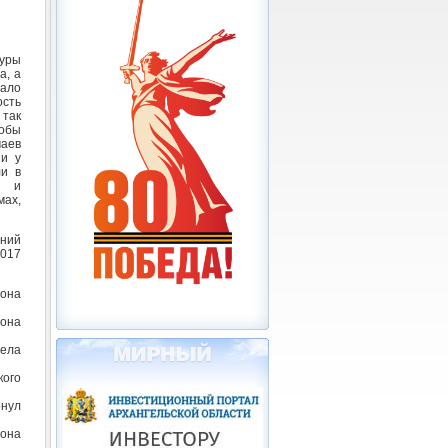
уры
а, а
дало
ость
 так
тобы
чаев
ии у
ли в
ь и
мах,
тний
2017
йона
йона
ела
кого
онул
йона