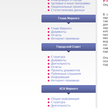
Информация о городе
Целевые и иные программы
Опу
Национальные проекты
Статистические данные
В с
окр
Глава Мирного
так
доп
зак
Глава Мирного
изб
Документы
про
Отчеты
явл
Интернет-приемная
вод
со
Городской Совет
сам
нар
Структура
Отк
Документы
сез
Деятельность
год
Отчеты
Проекты документов
Публичные слушания
Информация
Интернет-приемная
КСК Мирного
Общая информация
Структура
Деятельность