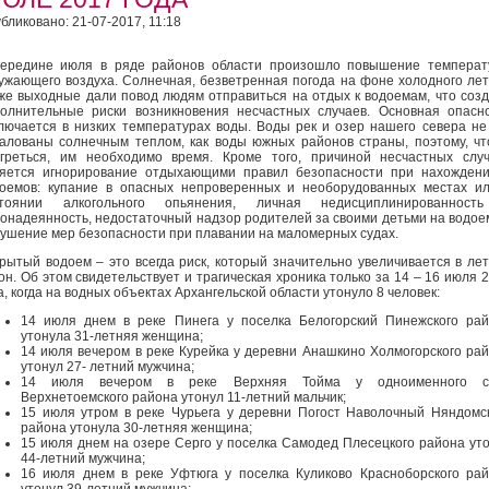
бликовано: 21-07-2017, 11:18
ередине июля в ряде районов области произошло повышение температ
ужающего воздуха. Солнечная, безветренная погода на фоне холодного лет
же выходные дали повод людям отправиться на отдых к водоемам, что соз
олнительные риски возникновения несчастных случаев. Основная опасн
лючается в низких температурах воды. Воды рек и озер нашего севера не
алованы солнечным теплом, как воды южных районов страны, поэтому, ч
греться, им необходимо время. Кроме того, причиной несчастных слу
яется игнорирование отдыхающими правил безопасности при нахожден
оемов: купание в опасных непроверенных и необорудованных местах и
стоянии алкогольного опьянения, личная недисциплинированност
онадеянность, недостаточный надзор родителей за своими детьми на водое
ушение мер безопасности при плавании на маломерных судах.
рытый водоем – это всегда риск, который значительно увеличивается в ле
он. Об этом свидетельствует и трагическая хроника только за 14 – 16 июля 
а, когда на водных объектах Архангельской области утонуло 8 человек:
14 июля днем в реке Пинега у поселка Белогорский Пинежского ра
утонула 31-летняя женщина;
14 июля вечером в реке Курейка у деревни Анашкино Холмогорского ра
утонул 27- летний мужчина;
14 июля вечером в реке Верхняя Тойма у одноименного с
Верхнетоемского района утонул 11-летний мальчик;
15 июля утром в реке Чурьега у деревни Погост Наволочный Няндомс
района утонула 30-летняя женщина;
15 июля днем на озере Серго у поселка Самодед Плесецкого района ут
44-летний мужчина;
16 июля днем в реке Уфтюга у поселка Куликово Красноборского ра
утонул 39-летний мужчина;