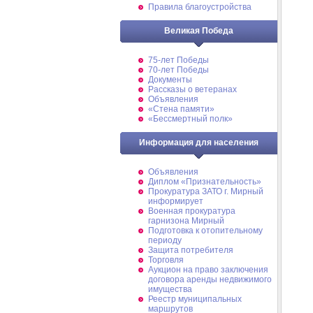
Правила благоустройства
Великая Победа
75-лет Победы
70-лет Победы
Документы
Рассказы о ветеранах
Объявления
«Стена памяти»
«Бессмертный полк»
Информация для населения
Объявления
Диплом «Признательность»
Прокуратура ЗАТО г. Мирный
информирует
Военная прокуратура
гарнизона Мирный
Подготовка к отопительному
периоду
Защита потребителя
Торговля
Аукцион на право заключения
договора аренды недвижимого
имущества
Реестр муниципальных
маршрутов