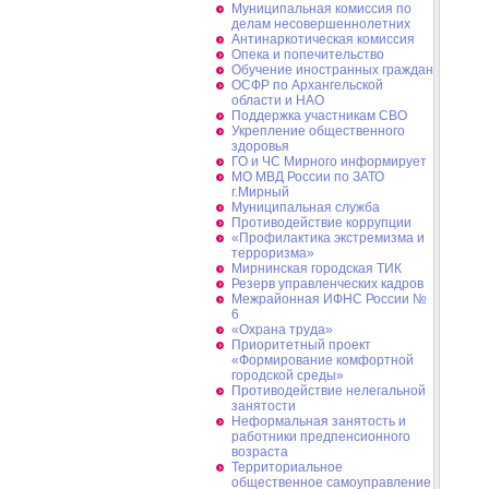
Муниципальная комиссия по
делам несовершеннолетних
Антинаркотическая комиссия
Опека и попечительство
Обучение иностранных граждан
ОСФР по Архангельской
области и НАО
Поддержка участникам СВО
Укрепление общественного
здоровья
ГО и ЧС Мирного информирует
МО МВД России по ЗАТО
г.Мирный
Муниципальная cлужба
Противодействие коррупции
«Профилактика экстремизма и
терроризма»
Мирнинская городская ТИК
Резерв управленческих кадров
Межрайонная ИФНС России №
6
«Охрана труда»
Приоритетный проект
«Формирование комфортной
городской среды»
Противодействие нелегальной
занятости
Неформальная занятость и
работники предпенсионного
возраста
Территориальное
общественное самоуправление