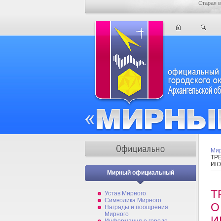
Старая в
Мир
ТР
ИЮ
Мирный официальный
Т
Устав Мирного
Символика Мирного
О
Награды и поощрения
Мирного
И