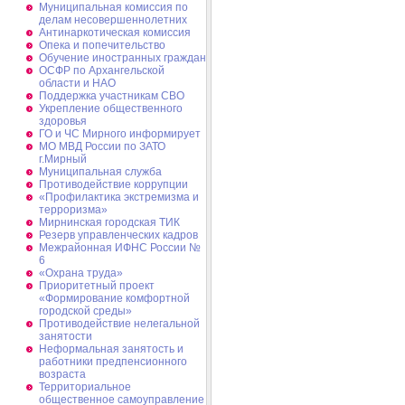
Муниципальная комиссия по
делам несовершеннолетних
Антинаркотическая комиссия
Опека и попечительство
Обучение иностранных граждан
ОСФР по Архангельской
области и НАО
Поддержка участникам СВО
Укрепление общественного
здоровья
ГО и ЧС Мирного информирует
МО МВД России по ЗАТО
г.Мирный
Муниципальная cлужба
Противодействие коррупции
«Профилактика экстремизма и
терроризма»
Мирнинская городская ТИК
Резерв управленческих кадров
Межрайонная ИФНС России №
6
«Охрана труда»
Приоритетный проект
«Формирование комфортной
городской среды»
Противодействие нелегальной
занятости
Неформальная занятость и
работники предпенсионного
возраста
Территориальное
общественное самоуправление