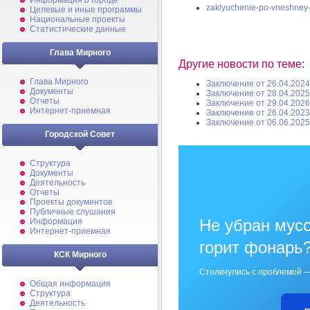
Информация о городе
zaklyuchenie-po-vneshney-
Целевые и иные программы
Национальные проекты
Статистические данные
Глава Мирного
Другие новости по теме:
Глава Мирного
Заключение от 26.04.2024
Документы
Заключение от 28.04.2025
Отчеты
Заключение от 29.04.2026
Интернет-приемная
Заключение от 26.04.2023
Заключение от 06.06.2025
Городской Совет
Структура
Документы
Деятельность
Отчеты
Проекты документов
Публичные слушания
Не убран мусо
Информация
Интернет-приемная
горит фонарь
КСК Мирного
Столкнулись с проблемой —
Общая информация
Структура
Деятельность