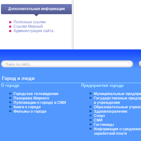
Дополнительная информация
Полезные ссылки
Ссылки Мирный
Администрация сайта
Город и люди
О городе
Предприятия города
Городское телевидение
Муниципальные предпри
Панорама Мирного
Государственные предп
Публикации о городе в СМИ
и учреждения
Книги о городе
Образовательные учреж
Фильмы о городе
Здравоохранение
Спорт
СМИ
Гостиницы
Информация о среднеме
заработной плате