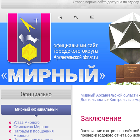
Старая версия сайта доступна по адресу
Мирный Архангельской области
Деятельность
»
Контрольные ме
Мирный официальный
Заключение
Устав Мирного
Символика Мирного
Заключение контрольно-счётной
Награды и поощрения
проверки годового отчета об ис
Мирного