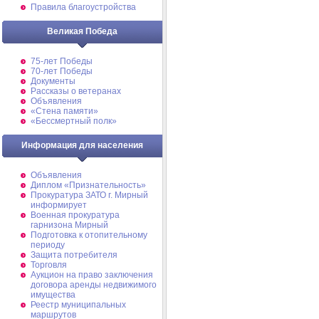
Правила благоустройства
Великая Победа
75-лет Победы
70-лет Победы
Документы
Рассказы о ветеранах
Объявления
«Стена памяти»
«Бессмертный полк»
Информация для населения
Объявления
Диплом «Признательность»
Прокуратура ЗАТО г. Мирный
информирует
Военная прокуратура
гарнизона Мирный
Подготовка к отопительному
периоду
Защита потребителя
Торговля
Аукцион на право заключения
договора аренды недвижимого
имущества
Реестр муниципальных
маршрутов