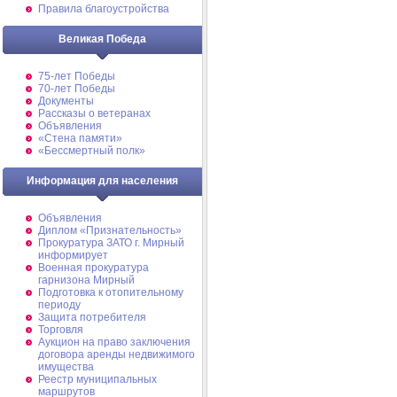
Правила благоустройства
Великая Победа
75-лет Победы
70-лет Победы
Документы
Рассказы о ветеранах
Объявления
«Стена памяти»
«Бессмертный полк»
Информация для населения
Объявления
Диплом «Признательность»
Прокуратура ЗАТО г. Мирный
информирует
Военная прокуратура
гарнизона Мирный
Подготовка к отопительному
периоду
Защита потребителя
Торговля
Аукцион на право заключения
договора аренды недвижимого
имущества
Реестр муниципальных
маршрутов