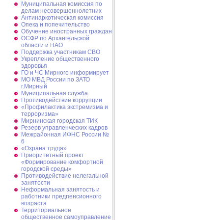
Муниципальная комиссия по
делам несовершеннолетних
Антинаркотическая комиссия
Опека и попечительство
Обучение иностранных граждан
ОСФР по Архангельской
области и НАО
Поддержка участникам СВО
Укрепление общественного
здоровья
ГО и ЧС Мирного информирует
МО МВД России по ЗАТО
г.Мирный
Муниципальная cлужба
Противодействие коррупции
«Профилактика экстремизма и
терроризма»
Мирнинская городская ТИК
Резерв управленческих кадров
Межрайонная ИФНС России №
6
«Охрана труда»
Приоритетный проект
«Формирование комфортной
городской среды»
Противодействие нелегальной
занятости
Неформальная занятость и
работники предпенсионного
возраста
Территориальное
общественное самоуправление