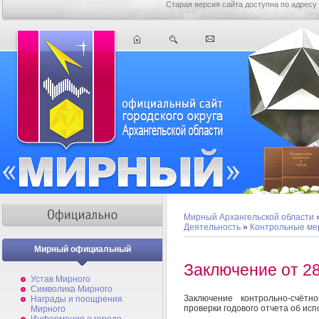
Старая версия сайта доступна по адресу
Мирный Архангельской области
Деятельность
»
Контрольные ме
Мирный официальный
Заключение от 28
Устав Мирного
Символика Мирного
Заключение контрольно-счёт
Награды и поощрения
проверки годового отчета об ис
Мирного