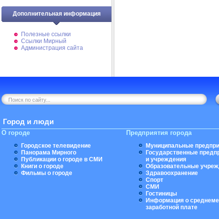
Дополнительная информация
Полезные ссылки
Ссылки Мирный
Администрация сайта
Город и люди
О городе
Предприятия города
Городское телевидение
Муниципальные предпри
Панорама Мирного
Государственные предп
Публикации о городе в СМИ
и учреждения
Книги о городе
Образовательные учреж
Фильмы о городе
Здравоохранение
Спорт
СМИ
Гостиницы
Информация о среднеме
заработной плате