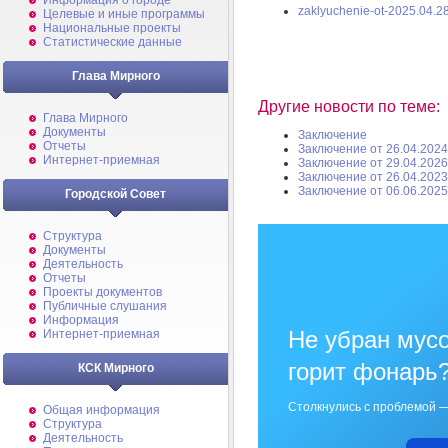
Информация о городе
zaklyuchenie-ot-2025.04.28
Целевые и иные программы
Национальные проекты
Статистические данные
Глава Мирного
Другие новости по теме:
Глава Мирного
Документы
Заключение
Отчеты
Заключение от 26.04.2024
Интернет-приемная
Заключение от 29.04.2026
Заключение от 26.04.2023
Заключение от 06.06.2025
Городской Совет
Структура
Документы
Деятельность
Отчеты
Проекты документов
Публичные слушания
Информация
Не убран мусо
Интернет-приемная
горит фонарь
КСК Мирного
Столкнулись с проблемой —
Общая информация
Структура
Деятельность