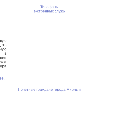
Телефоны
экстренных служб
овую
еть
ную
и в
ния
учла
бора
е...
Почетные граждане города Мирный