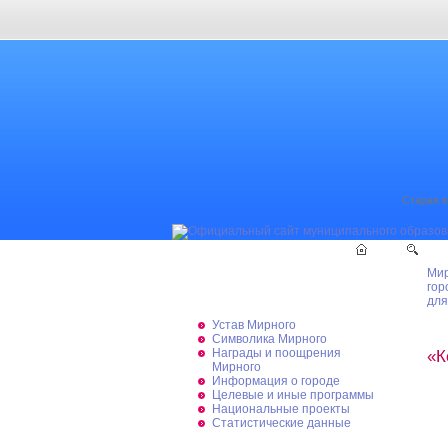
Старая в
Мир
Мирный официальный
гор
для
Устав Мирного
Символика Мирного
Награды и поощрения
«К
Мирного
Информация о городе
Целевые и иные программы
Национальные проекты
Статистические данные