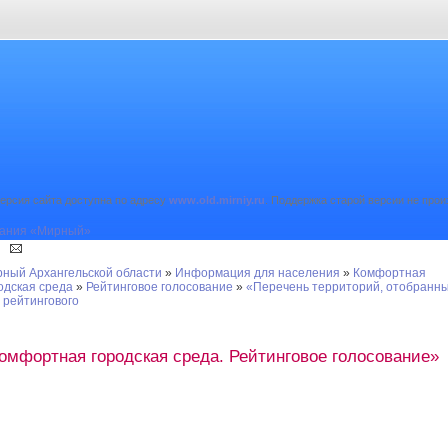
ерсия сайта доступна по адресу
www.old.mirniy.ru
. Поддержка старой версии не прои
ный Архангельской области
»
Информация для населения
»
Комфортная
одская среда
»
Рейтинговое голосование
»
«Перечень территорий, отобранн
 рейтингового
омфортная городская среда. Рейтинговое голосование»