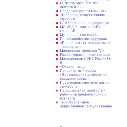
ОСФР по Архангельской
области и НАО
Поддержка участникам СВО
Укрепление общественного
здоровья
ГО и ЧС Мирного информирует
МО МВД России по ЗАТО
г.Мирный
Муниципальная cлужба
Противодействие коррупции
«Профилактика экстремизма и
терроризма»
Мирнинская городская ТИК
Резерв управленческих кадров
Межрайонная ИФНС России №
6
«Охрана труда»
Приоритетный проект
«Формирование комфортной
городской среды»
Противодействие нелегальной
занятости
Неформальная занятость и
работники предпенсионного
возраста
Территориальное
общественное самоуправление
Дополнительная информация