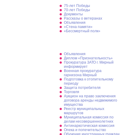
75-лет Победы
70-лет Победы
Документы
Рассказы о ветеранах
Объявления
«Стена памяти»
«Бессмертный полк»
Информация для населения
Объявления
Диплом «Признательность»
Прокуратура ЗАТО г. Мирный
информирует
Военная прокуратура
гарнизона Мирный
Подготовка к отопительному
периоду
Защита потребителя
Торговля
Аукцион на право заключения
договора аренды недвижимого
имущества
Реестр муниципальных
маршрутов
Муниципальная комиссия по
делам несовершеннолетних
Антинаркотическая комиссия
Опека и попечительство
Обучение иностранных граждан