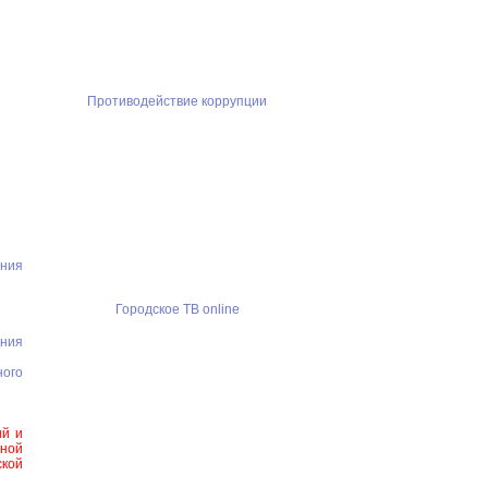
Противодействие коррупции
ния
Городское ТВ online
ния
ого
ий и
тной
ской