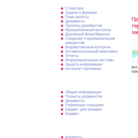
Структура
Задачи и функции
План работы
Пр
Документы
те
Проекты документов
Муниципальный контроль
за
Дорожный фонд Мирного
Cведения о муниципальном
имуществе
Ведомственный контроль
Антимонопольный комплаенс
Отчеты
Информационные системы
Защита информации
все
Интернет-приемная
пре
ФЭУ администрации Мирного
Общая информация
Проекты документов
Документы
Публичные слушания
Бюджет для граждан
Бюджет
Муниципальный заказ
Конкурсы