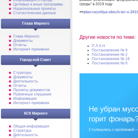
Информация о городе
среды" в 2019 году
Целевые и иные программы
Национальные проекты
>>
plan-razvitiya-obsch-ter-v-201
Статистические данные
Глава Мирного
Глава Мирного
Другие новости по теме:
Документы
Отчеты
П Л А Н
Интернет-приемная
Постановление № 9
Постановление № 2
Постановление № 18
Городской Совет
Постановление № 6
Структура
Документы
Деятельность
Отчеты
Проекты документов
Публичные слушания
Информация
Интернет-приемная
Не убран мусо
КСК Мирного
горит фонарь
Общая информация
Столкнулись с проблемой —
Структура
Деятельность