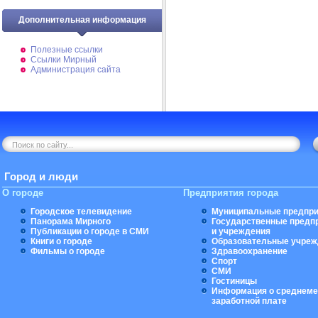
Дополнительная информация
Полезные ссылки
Ссылки Мирный
Администрация сайта
Город и люди
О городе
Предприятия города
Городское телевидение
Муниципальные предпри
Панорама Мирного
Государственные предп
Публикации о городе в СМИ
и учреждения
Книги о городе
Образовательные учреж
Фильмы о городе
Здравоохранение
Спорт
СМИ
Гостиницы
Информация о среднеме
заработной плате