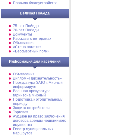
Правила благоустройства
Великая Победа
75-лет Победы
70-лет Победы
Документы
Рассказы о ветеранах
Объявления
«Стена памяти»
«Бессмертный полк»
Информация для населения
Объявления
Диплом «Признательность»
Прокуратура ЗАТО г. Мирный
информирует
Военная прокуратура
гарнизона Мирный
Подготовка к отопительному
периоду
Защита потребителя
Торговля
Аукцион на право заключения
договора аренды недвижимого
имущества
Реестр муниципальных
маршрутов