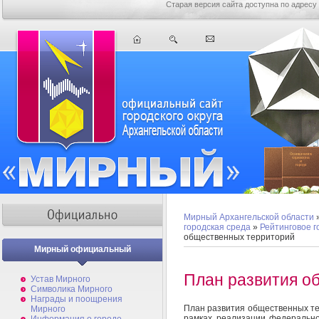
Старая версия сайта доступна по адресу
Мирный Архангельской области
городская среда
»
Рейтинговое 
общественных территорий
Мирный официальный
План развития о
Устав Мирного
Символика Мирного
Награды и поощрения
План развития общественных те
Мирного
рамках реализации федерально