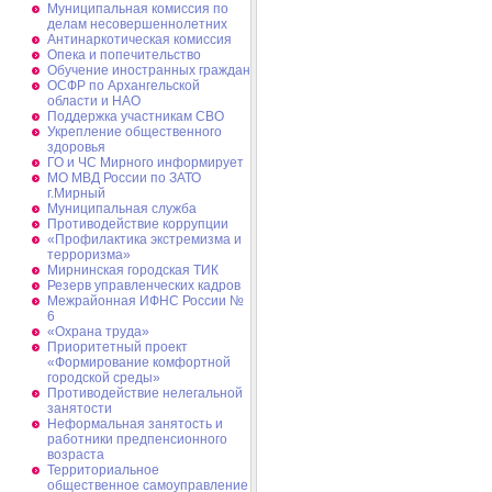
Муниципальная комиссия по
делам несовершеннолетних
Антинаркотическая комиссия
Опека и попечительство
Обучение иностранных граждан
ОСФР по Архангельской
области и НАО
Поддержка участникам СВО
Укрепление общественного
здоровья
ГО и ЧС Мирного информирует
МО МВД России по ЗАТО
г.Мирный
Муниципальная cлужба
Противодействие коррупции
«Профилактика экстремизма и
терроризма»
Мирнинская городская ТИК
Резерв управленческих кадров
Межрайонная ИФНС России №
6
«Охрана труда»
Приоритетный проект
«Формирование комфортной
городской среды»
Противодействие нелегальной
занятости
Неформальная занятость и
работники предпенсионного
возраста
Территориальное
общественное самоуправление