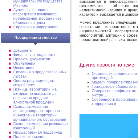
муниципального имущества
выражается в непосредственн
Мирного
экстремистов – объектов р
Аукционы, продажа
нелегитимного насилия и други
посредством публичного
характер и выражается в широко
предложения, продажа без
Можно предложить следующие 
объявления цены
воспитание толерантного о
Справочная информация
национальностей посредств
мероприятий, агитации о союзе
Предпринимательство
представителей разных этносов.
Документы
Финансовая поддержка
Проекты документов
Объявления
Другие новости по теме:
Инвестиции
Сведения о предоставленных
О сущности религиозного
льготах
противодей ...
Оценка регулирующего
Модели профилактики эк
воздействия
Гражданское общество в 
Границы территорий, на
О мерах по профилактике
которых не допускается
экстре ...
розничная продажа
Особенности профилактик
алкогольной продукции
терроризма в ...
Схема размещения
нестационарных торговых
объектов на территории
муниципального образования
Схема размещения рекламных
конструкций
Имущественная поддержка
Полезные ссылки