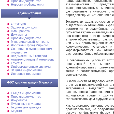
национальностей объясняется
Проекты документов
взаимодействия с представ
Новости и объявления
жизнедеятельность большинства
где реальные этнические от
Администрация
определяющими. Отношения с ин
Экстремизм характеризуется 
Структура
общественных отношений к край
Задачи и функции
достижения определённых це
План работы
субъектов к крайним взглядам и
Документы
она сопровождается формирован
Проекты документов
а также общественных практик.
Муниципальный контроль
или иных организационных стр
Дорожный фонд Мирного
идеологических установок 
Cведения о муниципальном
характеризоваться как отно
имуществе
распространённое общественно 
Ведомственный контроль
Антимонопольный комплаенс
В современных условиях экст
Отчеты
практической деятельности
Информационные системы
идентифицировать с применение
Защита информации
также с соответствующей орг
Интернет-приемная
деятельности.
В зависимости от идеологическ
ФЭУ администрации Мирного
структур и практической деятел
экстремизма выделяют так
разновидности (направления), к
Общая информация
молодёжной среде и другие
Проекты документов
взаимосвязаны друг с другом и 
Документы
Публичные слушания
Как социальное явление экст
Бюджет для граждан
противоречиями, не получивш
Бюджет
острую конфликтную форму. 