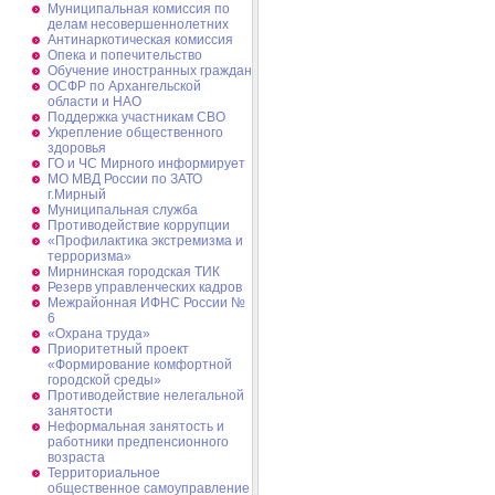
Муниципальная комиссия по
делам несовершеннолетних
Антинаркотическая комиссия
Опека и попечительство
Обучение иностранных граждан
ОСФР по Архангельской
области и НАО
Поддержка участникам СВО
Укрепление общественного
здоровья
ГО и ЧС Мирного информирует
МО МВД России по ЗАТО
г.Мирный
Муниципальная cлужба
Противодействие коррупции
«Профилактика экстремизма и
терроризма»
Мирнинская городская ТИК
Резерв управленческих кадров
Межрайонная ИФНС России №
6
«Охрана труда»
Приоритетный проект
«Формирование комфортной
городской среды»
Противодействие нелегальной
занятости
Неформальная занятость и
работники предпенсионного
возраста
Территориальное
общественное самоуправление