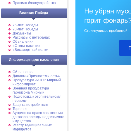
Правила благоустройства
Не убран мусо
Великая Победа
горит фонарь
75-лет Победы
70-лет Победы
Столкнулись с проблемой —
Документы
Рассказы о ветеранах
Объявления
«Стена памяти»
«Бессмертный полк»
Информация для населения
Объявления
Диплом «Признательность»
Прокуратура ЗАТО г. Мирный
информирует
Военная прокуратура
гарнизона Мирный
Подготовка к отопительному
периоду
Защита потребителя
Торговля
Аукцион на право заключения
договора аренды недвижимого
имущества
Реестр муниципальных
маршрутов