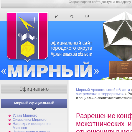
Старая версия сайта доступна по адресу
Мирный Архангельской области
экстремизма и терроризма»
» Ра
и социально-политических отно
Мирный официальный
Разрешение конф
Устав Мирного
Символика Мирного
межэтнических и
Награды и поощрения
Мирного
отношениях в мо