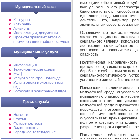
имеющими объективный и субъ
Муниципальный заказ
важную роль в его распростр
благоприятствуют, способст
идеологии, созданию экстремис
Конкурсы
действий. Это, например, ра
Котировки
значительный уровень социальн
Аукционы
Основными чертами экстремизма
Информация, документы
являются: социально-политичес
Проекты правовых актов о
социального явления; использо
нормировании в сфере закупок
достижения целей субъектов да
установок и практических д
Муниципальные услуги
опасность.
Политическая направленность
Информация
прежде всего, в основных целях
Технологические схемы
борьбы его субъектами за власт
МФЦ
социально-политического уст
Услуги в электронном виде
устранение или ослабление их по
Услуги опеки в электронном
виде
Применение нелегитимного 
Госуслуги в электронном виде
молодёжной среде обусловлива
повышенную опасность, несовм
основами современного демокра
Пресс-служба
молодёжной среде выражается в
порождается нетерпимостью, а
оценкой ими собственных и
Новости
обусловливает пренебрежение
Статьи
полное отсутствие или крайне
Фоторепортажи
разрешения противоречий на ос
Видеосюжеты
Городское телевидение
Повышенная общественная о