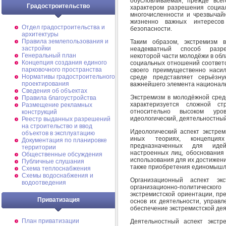
обусловливаемая, прежде все
Градостроительство
характером разрешения социа
многочисленности и чрезвычай
жизненно важных интересов
Отдел градостроительства и
безопасности.
архитектуры
Правила землепользования и
Таким образом, экстремизм 
застройки
неадекватный способ разре
Генеральный план
некоторой части молодёжи в обл
Концепция создания единого
социальных отношений соответс
парковочного пространства
своего преимущественно насил
Нормативы градостроительного
среде представляет серьёзну
проектирования
важнейшего элемента националь
Сведения об объектах
Экстремизм в молодёжной среде
Правила благоустройства
характеризуется сложной с
Размещение рекламных
относительно высоком уро
конструкций
идеологический, деятельностны
Реестр выданных разрешений
на строительство и ввод
Идеологический аспект экстре
объектов в эксплуатацию
иных теориях, концепциях
Документация по планировке
предназначенных для идейн
территории
настроенных лиц, обоснования
Общественные обсуждения
использования для их достижен
Публичные слушания
также приобретения единомышле
Схема теплоснабжения
Схемы водоснабжения и
Организационный аспект э
водоотведения
организационно-политическог
экстремистской ориентации, пре
Приватизация
основ их деятельности, управл
обеспечение экстремистской деят
План приватизации
Деятельностный аспект экстр