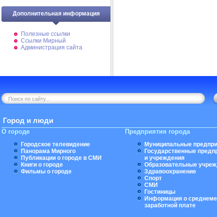
Дополнительная информация
Полезные ссылки
Ссылки Мирный
Администрация сайта
Город и люди
О городе
Предприятия города
Городское телевидение
Муниципальные предпри
Панорама Мирного
Государственные предп
Публикации о городе в СМИ
и учреждения
Книги о городе
Образовательные учреж
Фильмы о городе
Здравоохранение
Спорт
СМИ
Гостиницы
Информация о среднеме
заработной плате