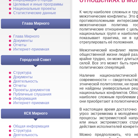
Информация о городе
Целевые и иные программы
Национальные проекты
К числу наиболее сложных и тр
Статистические данные
межэтнические конфликты. Это ф
противоположными интересами
Глава Мирного
межэтническая политика го
политические отношения с цель
национальных групп и наиболее
Глава Мирного
показывает практика, ни в о
Документы
отрегулировать её положения.
Отчеты
Интернет-приемная
Межэтнический конфликт явля
общественной жизни людей разл
крайне трудно, он может длиться
Городской Совет
силой. Все это может быть при
политических спекуляций.
Структура
Наличие националистическ
Документы
современности — свидетельство 
Деятельность
этнической политологии, ни прав
Отчеты
не найдены универсальные ре
Проекты документов
национальных конфликтов. Обос
Публичные слушания
наиболее сложным проблемам р
Информация
они приобретают в полиэтническ
Интернет-приемная
В настоящее время достаточно
КСК Мирного
угроз экстремизма в молодёжно
процессы экстремистской напр
или иных экстремистских стр
Общая информация
действия исполнителей конкретн
Структура
Можно предположить, что не
Деятельность