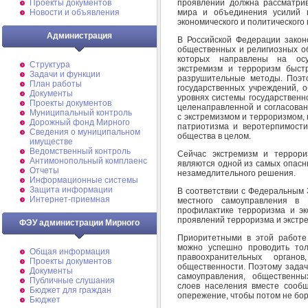
проявлений должна рассматрив
Проекты документов
мира и объединения усилий г
Новости и объявления
экономического и политического
Администрация
В Российской Федерации закон
общественных и религиозных об
которых направлены на осу
Структура
экстремизм и терроризм быст
Задачи и функции
разрушительные методы. Поэт
План работы
государственных учреждений, 
Документы
уровнях системы государственн
Проекты документов
целенаправленной и согласован
Муниципальный контроль
с экстремизмом и терроризмом,
Дорожный фонд Мирного
патриотизма и веротерпимости
Cведения о муниципальном
общества в целом.
имуществе
Ведомственный контроль
Сейчас экстремизм и террори
Антимонопольный комплаенс
являются одной из самых опасн
Отчеты
незамедлительного решения.
Информационные системы
Защита информации
В соответствии с Федеральным
Интернет-приемная
местного самоуправления в
профилактике терроризма и эк
проявлений терроризма и экстр
ФЭУ администрации Мирного
Приоритетными в этой работе
можно успешно проводить тол
Общая информация
правоохранительных органо
Проекты документов
общественности. Поэтому задачи
Документы
самоуправления, общественны
Публичные слушания
слоев населения вместе сообщ
Бюджет для граждан
опережение, чтобы потом не бор
Бюджет