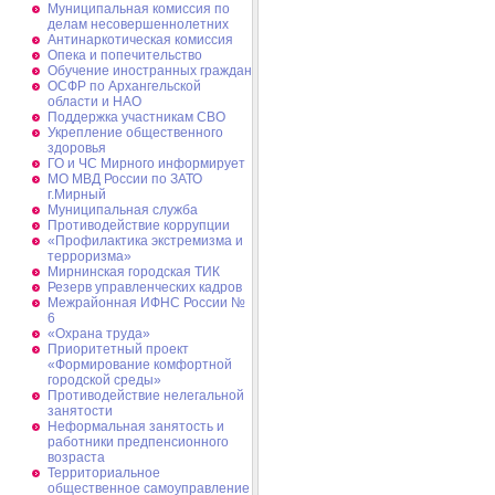
Муниципальная комиссия по
делам несовершеннолетних
Антинаркотическая комиссия
Опека и попечительство
Обучение иностранных граждан
ОСФР по Архангельской
области и НАО
Поддержка участникам СВО
Укрепление общественного
здоровья
ГО и ЧС Мирного информирует
МО МВД России по ЗАТО
г.Мирный
Муниципальная cлужба
Противодействие коррупции
«Профилактика экстремизма и
терроризма»
Мирнинская городская ТИК
Резерв управленческих кадров
Межрайонная ИФНС России №
6
«Охрана труда»
Приоритетный проект
«Формирование комфортной
городской среды»
Противодействие нелегальной
занятости
Неформальная занятость и
работники предпенсионного
возраста
Территориальное
общественное самоуправление