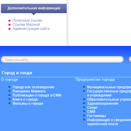
Дополнительная информация
Полезные ссылки
Ссылки Мирный
Администрация сайта
Город и люди
О городе
Предприятия города
Городское телевидение
Муниципальные предпри
Панорама Мирного
Государственные предп
Публикации о городе в СМИ
и учреждения
Книги о городе
Образовательные учреж
Фильмы о городе
Здравоохранение
Спорт
СМИ
Гостиницы
Информация о среднеме
заработной плате