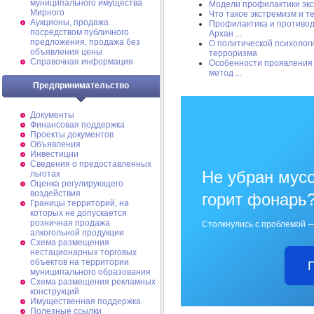
муниципального имущества
Модели профилактики эк
Мирного
Что такое экстремизм и 
Аукционы, продажа
Профилактика и противод
посредством публичного
Архан ...
предложения, продажа без
О политической психолог
объявления цены
терроризма
Справочная информация
Особенности проявления 
метод ...
Предпринимательство
Документы
Финансовая поддержка
Проекты документов
Объявления
Инвестиции
Сведения о предоставленных
Не убран мусо
льготах
Оценка регулирующего
воздействия
горит фонарь
Границы территорий, на
которых не допускается
розничная продажа
Столкнулись с проблемой —
алкогольной продукции
Схема размещения
нестационарных торговых
объектов на территории
муниципального образования
Схема размещения рекламных
конструкций
Имущественная поддержка
Полезные ссылки