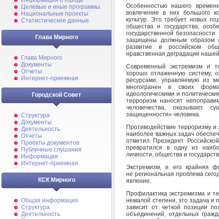
Информация о городе
Особенностью нашего времени
Целевые и иные программы
вовлечение в них большого к
Национальные проекты
культур. Это требует новых по
Статистические данные
общества и государства, особ
государственной безопасности.
Глава Мирного
защищены должным образом от
развитие в российском общ
нравственная деградации нашей
Глава Мирного
Документы
Современный экстремизм и т
Отчеты
хорошо отлаженную систему, 
Интернет-приемная
ресурсами, управляемую из м
многогранен в своих форма
идеологическими и политическим
Городской Совет
терроризм наносят непоправи
человечества, оказывают с
защищенности» человека.
Структура
Документы
Противодействие терроризму и 
Деятельность
наиболее важных задач обеспеч
Отчеты
отметил Президент Российской
Проекты документов
превратился в одну из наиб
Публичные слушания
личности, общества и государств
Информация
Интернет-приемная
Экстремизм, и его крайняя ф
не региональная проблема сего
КСК Мирного
явление.
Профилактика экстремизма и тер
немалой степени, это задача и 
Общая информация
зависит от четкой позиции по
Структура
объединений, отдельных гражд
Деятельность