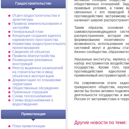
Градостроительство
общественных отношений. Зад
правовые условия, а также в
связанных с его природой.
Отдел градостроительства и
противодействия экстремизму 
архитектуры
начинает широко распространять
Правила землепользования и
Таким образом, основная 
застройки
самовоспроизводящуюся сист
Генеральный план
распространения, которая см
Концепция создания единого
формированию позитивного 
парковочного пространства
возможность использования н
Нормативы градостроительного
системой могут и должны стат
проектирования
бизнес-сообщества, образовате
Сведения об объектах
Правила благоустройства
Указанные институты, являясь 
Размещение рекламных
набор инструментов воздействи
конструкций
государство. Кроме того, п
Реестр выданных разрешений
противодействия идеологи
на строительство и ввод
применяемый инструментарий, н
объектов в эксплуатацию
Документация по планировке
На современном этапе зада
территории
гражданского общества, научн
Общественные обсуждения
могли бы более активно подключ
Публичные слушания
деятельности государства и вн
Схема теплоснабжения
России от экстремистских и терр
Схемы водоснабжения и
водоотведения
Приватизация
Другие новости по теме:
План приватизации