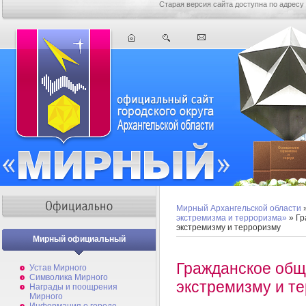
Старая версия сайта доступна по адресу
Мирный Архангельской области
экстремизма и терроризма»
» Гр
экстремизму и терроризму
Мирный официальный
Гражданское общ
Устав Мирного
Символика Мирного
экстремизму и т
Награды и поощрения
Мирного