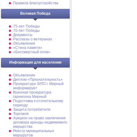
Правила благоустройства
Великая Победа
75-лет Победы
70-лет Победы
Документы
Рассказы о ветеранах
Объявления
«Стена памяти»
«Бессмертный полк»
Информация для населения
Объявления
Диплом «Признательность»
Прокуратура ЗАТО г. Мирный
информирует
Военная прокуратура
гарнизона Мирный
Подготовка к отопительному
периоду
Защита потребителя
Торговля
Аукцион на право заключения
договора аренды недвижимого
имущества
Реестр муниципальных
маршрутов