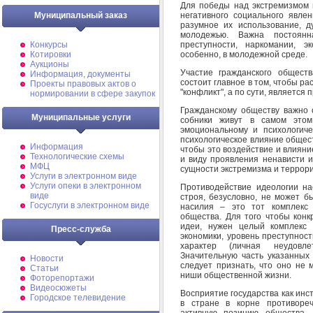
Для победы над экстремизмом 
негативного социального явле
Муниципальный заказ
разумное их использование, д
молодежью. Важна постоян
преступности, наркомании, э
Конкурсы
особенно, в молодежной среде.
Котировки
Аукционы
Участие гражданского обществ
Информация, документы
состоит главное в том, чтобы ра
Проекты правовых актов о
"конфликт", а по сути, является
нормировании в сфере закупок
Гражданскому обществу важно о
Муниципальные услуги
собники живут в самом этом
эмоциональному и психологич
психологическое влияние общес
Информация
чтобы это воздействие и влиян
Технологические схемы
и виду проявления ненависти и
МФЦ
сущности экстремизма и террор
Услуги в электронном виде
Услуги опеки в электронном
Противодействие идеологии на
виде
строя, безусловно, не может б
Госуслуги в электронном виде
насилия – это тот комплекс 
общества. Для того чтобы конк
идеи, нужен целый комплекс 
Пресс-служба
экономики, уровень преступности
характер (личная неудовле
Значительную часть указанных
Новости
следует признать, что оно не 
Статьи
ниши общественной жизни.
Фоторепортажи
Видеосюжеты
Восприятие государства как инс
Городское телевидение
в стране в корне противореч
активную позицию общества. 