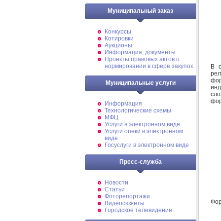
Муниципальный заказ
Конкурсы
Котировки
Аукционы
Информация, документы
Проекты правовых актов о
нормировании в сфере закупок
В с
ре
фо
Муниципальные услуги
инд
сло
фор
Информация
Технологические схемы
МФЦ
Услуги в электронном виде
Услуги опеки в электронном
виде
Госуслуги в электронном виде
Пресс-служба
Новости
Статьи
Фоторепортажи
Фор
Видеосюжеты
Городское телевидение