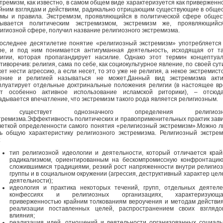
тремизм, как известно, в самом общем виде характеризуется как приверженн
йним взглядам и действиям, радикально отрицающим существующие в обще
мы и правила. Экстремизм, проявляющийся в политической сфере общес
зывается политическим экстремизмом, экстремизм же, проявляющийс
игиозной сфере, получил название религиозного экстремизма.
оследнее десятилетие понятие «религиозный экстремизм» употребляется
е, и под ним понимается антигуманная деятельность, исходящая от т
игии, которая пропагандирует насилие. Однако этот термин концептуа
тиворечив: религия, сама по себе, как социокультурное явление, по своей сут
ет нести агрессию, а если несет, то это уже не религия, а некое экстремист
чение и религией называться не может.Данный вид экстремизма акти
плуатирует отдельные доктринальные положения религии (в настоящее в
ет особенно активное использование исламской риторики), – отсюд
адывается впечатление, что экстремизм такого рода является религиозным.
 существует однозначного определения религиозн
тремизма.Эффективность политических и правоприменительных практик зав
четкой определенности самого понятия «религиозный экстремизм».Можно 
ь общую характеристику религиозного экстремизма. Религиозный экстре
:
тип религиозной идеологии и деятельности, который отличается кра
радикализмом, ориентированным на бескомпромиссную конфронтаци
сложившимися традициями, резкий рост напряженности внутри религио
группы и в социальном окружении (агрессия, деструктивный характер цел
деятельности);
идеология и практика некоторых течений, групп, отдельных деятел
конфессиях и религиозных организациях, характеризующа
приверженностью крайним толкованиям вероучения и методам действи
реализации поставленных целей, распространением своих взглядо
влияния;
реализация идей, отношений и деятельности организованных социал