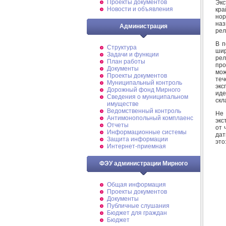
Проекты документов
Экс
Новости и объявления
кра
нор
на
Администрация
рел
В п
Структура
шир
Задачи и функции
рел
План работы
про
Документы
мож
Проекты документов
те
Муниципальный контроль
экс
Дорожный фонд Мирного
ид
Cведения о муниципальном
скл
имуществе
Ведомственный контроль
Не
Антимонопольный комплаенс
экс
Отчеты
от 
Информационные системы
дат
Защита информации
это
Интернет-приемная
ФЭУ администрации Мирного
Общая информация
Проекты документов
Документы
Публичные слушания
Бюджет для граждан
Бюджет