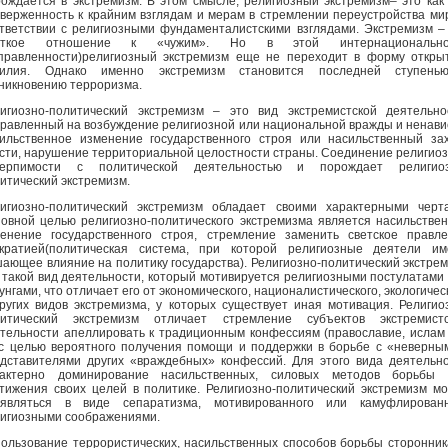
ождается в экстремизм. В этом смысле, религиозный экстремизм– это как
верженность к крайним взглядам и мерам в стремлении переустройства ми
тветствии с религиозными фундаменталистскими взглядами. Экстремизм –
сткое отношение к «чужим». Но в этой интернационально
правленности)религиозный экстремизм еще не переходит в форму откры
силия. Однако именно экстремизм становится последней ступень
никновению терроризма.
игиозно-политический экстремизм – это вид экстремистской деятельно
равленный на возбуждение религиозной или национальной вражды и ненави
ильственное изменение государственного строя или насильственный за
сти, нарушение территориальной целостности страны. Соединение религио
терпимости с политической деятельностью и порождает религиоз
итический экстремизм.
игиозно-политический экстремизм обладает своими характерными черт
овной целью религиозно-политического экстремизма является насильстве
енение государственного строя, стремление заменить светское правл
кратией(политическая система, при которой религиозные деятели им
ающее влияние на политику государства). Религиозно-политический экстре
 такой вид деятельности, который мотивируется религиозными постулатами
унгами, что отличает его от экономического, националистического, экологичес
ругих видов экстремизма, у которых существует иная мотивация. Религио
литический экстремизм отличает стремление субъектов экстремистс
тельности апеллировать к традиционным конфессиям (православие, ислам 
 с целью вероятного получения помощи и поддержки в борьбе с «неверны
дставителями других «враждебных» конфессий. Для этого вида деятельн
рактерно доминирование насильственных, силовых методов борьбы 
тижения своих целей в политике. Религиозно-политический экстремизм м
оявляться в виде сепаратизма, мотивированного или камуфлированн
игиозными соображениями.
ользование террористических, насильственных способов борьбы сторонни