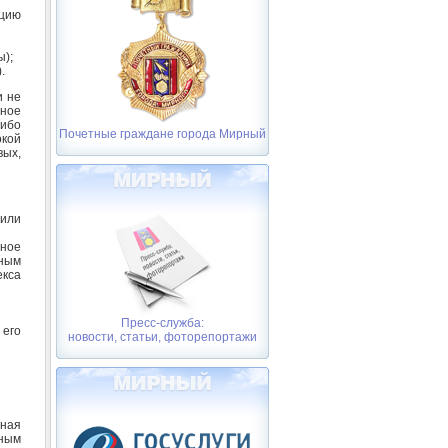
ацию
ы);
.
и не
ное
либо
Почетные граждане города Мирный
окой
ых,
 или
ное
ным
екса
Пресс-служба:
 его
новости, статьи, фоторепортажи
вная
ным