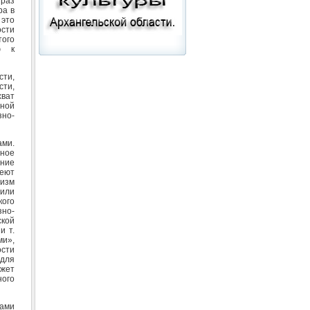
 раз
ра в
 это
сти
того
ю к
сти,
сти,
хват
зной
но-
ами.
нное
ение
еют
мизм
 или
кого
зно-
кой
и т.
ми»,
ости
для
ожет
ого
ками