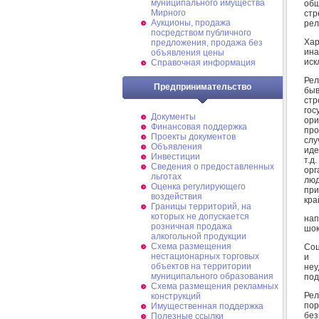
муниципального имущества
об
Мирного
ст
Аукционы, продажа
рел
посредством публичного
Ха
предложения, продажа без
ина
объявления цены
иск
Справочная информация
Рел
Предпринимательство
быв
ст
го
Документы
ори
Финансовая поддержка
про
Проекты документов
слу
Объявления
иде
Инвестиции
т.д
Сведения о предоставленных
орг
льготах
лю
Оценка регулирующего
при
воздействия
кра
Границы территорий, на
которых не допускается
нап
розничная продажа
шок
алкогольной продукции
Схема размещения
Соц
нестационарных торговых
и 
объектов на территории
неу
муниципального образования
под
Схема размещения рекламных
Рел
конструкций
пор
Имущественная поддержка
бе
Полезные ссылки