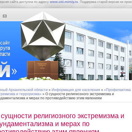
ерсия сайта доступна по адресу
www.old.mirniy.ru
. Поддержка старой версии не прои
ный Архангельской области
»
Информация для населения
»
«Профилактика
тремизма и терроризма»
» О сущности религиозного экстремизма и
даментализма и мерах по противодействию этим явлениям
 сущности религиозного экстремизма и
ундаментализма и мерах по
ротиводействию этим явлениям