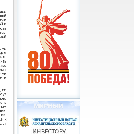
олее
ной
реди
ой и
сть
тур,
ской
е.
димо
«для
ить
сить
ство
измы
нами
ье и
, ее
сут
ого
ко в
овым
гии,
бии,
де к
вают