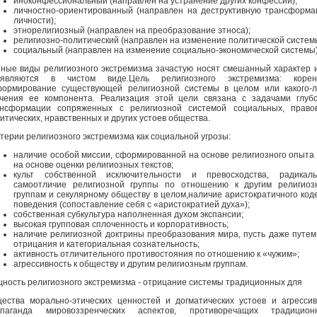
иноконфессиональный (направлен на устранение других конфессий);
личностно-ориентированный (направлен на деструктивную трансформ
личности);
этнорелигиозный (направлен на преобразование этноса);
религиозно-политический (направлен на изменение политической систем
социальный (направлен на изменение социально-экономической системы)
ные виды религиозного экстремизма зачастую носят смешанный характер 
оявляются в чистом виде.Цель религиозного экстремизма: корен
ормирование существующей религиозной системы в целом или какого-
чения ее компонента. Реализация этой цели связана с задачами глуб
нсформации сопряженных с религиозной системой социальных, правов
итических, нравственных и других устоев общества.
терии религиозного экстремизма как социальной угрозы:
наличие особой миссии, сформированной на основе религиозного опыта
на основе оценки религиозных текстов;
культ собственной исключительности и превосходства, радикаль
самоотличие религиозной группы по отношению к другим религиоз
группам и секулярному обществу в целом,наличие аристократичного код
поведения (сопоставление себя с «аристократией духа»);
собственная субкультура наполненная духом экспансии;
высокая групповая сплоченность и корпоративность;
наличие религиозной доктрины преобразования мира, пусть даже путем
отрицания и категориальная сознательность;
активность отличительного противостояния по отношению к «чужим»;
агрессивность к обществу и другим религиозным группам.
ность религиозного экстремизма - отрицание системы традиционных для
ества морально-этических ценностей и догматических устоев и агресси
опаганда мировоззренческих аспектов, противоречащих традицион