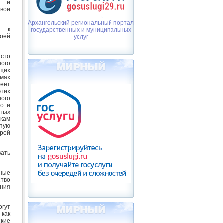
и и
вои
Архангельский региональный портал
ь к
государственных и муниципальных
воей
услуг
асто
ного
щих
мах
еет
этих
ого
го и
ных
дкам
пую
орой
вать
ьные
тво
ения
огут
 как
кие