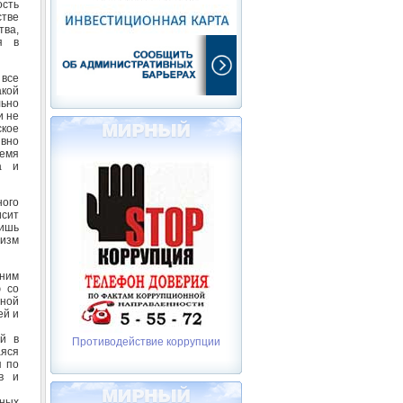
ость
стве
тва,
я в
 все
акой
льно
и не
ское
вно
ремя
а и
ого
исит
лишь
мизм
йним
ю со
зной
ей и
ей в
Противодействие коррупции
яся
я по
в и
ьных