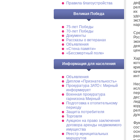
деф
Правила благоустройства
рел
их 
Великая Победа
уд
экс
нар
75-лет Победы
70-лет Победы
Сре
Документы
Рос
Рассказы о ветеранах
эко
Объявления
де
«Стена памяти»
цен
«Бессмертный полк»
Хар
кот
Информация для населения
кри
кач
инт
Объявления
Диплом «Признательность»
Нес
Прокуратура ЗАТО г. Мирный
исл
информирует
пе
Военная прокуратура
дес
гарнизона Мирный
лид
Подготовка к отопительному
кор
периоду
рел
Защита потребителя
дух
Торговля
Аукцион на право заключения
Фун
договора аренды недвижимого
со
имущества
осн
Реестр муниципальных
ра
маршрутов