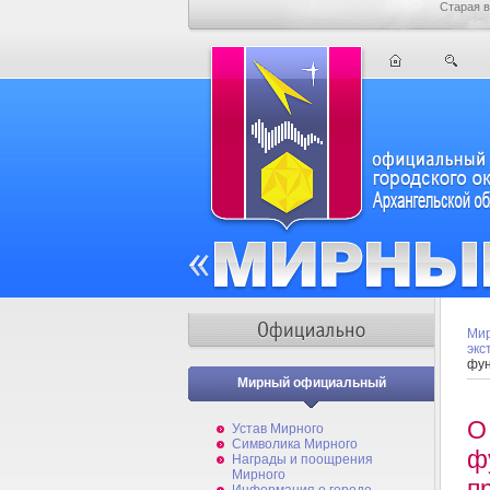
Старая в
Мир
экс
фун
Мирный официальный
О
Устав Мирного
Символика Мирного
ф
Награды и поощрения
Мирного
п