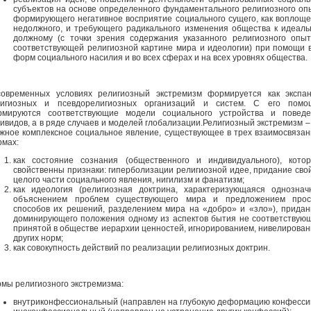
субъектов на основе определенного фундаментального религиозного оп
формирующего негативное восприятие социального сущего, как воплощ
недолжного, и требующего радикального изменения общества к идеаль
должному (с точки зрения содержания указанного религиозного опы
соответствующей религиозной картине мира и идеологии) при помощи 
форм социального насилия и во всех сферах и на всех уровнях общества.
овременных условиях религиозный экстремизм формируется как экспа
лигиозных и псевдорелигиозных организаций и систем. С его помо
рмируются соответствующие модели социального устройства и поведе
ивидов, а в ряде случаев и моделей глобализации.Религиозный экстремизм –
жное комплексное социальное явление, существующее в трех взаимосвяза
мах:
как состояние сознания (общественного и индивидуального), кото
свойственны признаки: гиперболизации религиозной идее, придание сво
целого части социального явления, нигилизм и фанатизм;
как идеология (религиозная доктрина, характеризующаяся однозна
объяснением проблем существующего мира и предложением прос
способов их решений, разделением мира на «добро» и «зло»), прида
доминирующего положения одному из аспектов бытия не соответствую
принятой в обществе иерархии ценностей, игнорированием, нивелирова
других норм;
как совокупность действий по реализации религиозных доктрин.
мы религиозного экстремизма:
внутриконфессиональный (направлен на глубокую деформацию конфессии