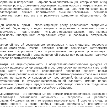
ормации и потрясения, национальнаядискриминация, исторические оби
игиозная рознь, стремление социальных, политических и этнократических эл
лидеров использовать религиозный фактор для достижения своих цел
овлетворения личных политических амбиций.Источниками религиозн
тремизма могут выступать и различные компоненты общественного бы
одов.
ди основных причин, способствующих росту религиозного экстремизм
сийской Федерации, следует выделить внутренние и внешние: социал
номические, политические, культурно-образовательные, противоправ
ятельность иностранных специальных служб и различных экстремистс
тров.
актерной чертой современного экстремизма и, как следствие, терроризм
орым столкнулась Россия, является слияние этнического экстремизм
минального терроризма. При этом религиозный фактор зачастую использует
естве идеологической и организационной основы при реализации практиче
ересов политических субъектов.
мотря на акцентированность в общественно-политическом дискурсе с
амских радикальных организаций и экстремистских политических стратегий
рвое место по степени общественной опасности следует постав
труктивные религиозные организации.В политико-правовой сфере они явля
ерами по количеству совершенных преступлений, финансовых махинац
рупционности. В культурно-цивилизационной плоскости именно подоб
игиозные организации представляют наибольшую опасность традицион
овно-ценностным основаниям российского общества.
даментализм – это религиозный экстремизм (миссиологическая, экстравер
ставляющая религиозной активности) – терроризм на религиоз
овании.Фундаментализм и экстремизм взаимосвязаны. Второе есть следств
звитие первого. В своих крайних формах религиозный фундаментал