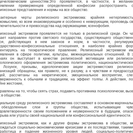
щечеловеческим ценностям.Это проявляется, в частности, в желани
ремлении приверженцев определенной конфессии распространить с
игиозные представления и нормы на все общество.
рактерные черты религиозного экстремизма: крайняя нетерпимост
комыслию, ко всем инаковерующим и особенно к неверующим, проповедь с
лючительности и превосходства над окружающими, ксенофобия.
игиозный экстремизм проявляется не только в религиозной среде. Он ч
ает направлен против светского государства, существующего обществен
роя, действующих в нем законов и норм, в частности, регулирую
сударственно-конфессиональные отношения, в наиболее крайних фор
ентируясь на теократическое правление. Религиозный экстремизм им
явления в сфере политики, культуры, межнациональных отношений. В 
чаях он выступает в качестве религиозной мотивации или религиозн
ологического оформления экстремизма политического, националистическо
. Лозунги, призывы, идеологические акции экстремистских религиоз
анизаций обращены, как правило, не к разуму, а к чувствам и предрассу
дей, рассчитаны на некритическое, эмоциональное восприятие, сле
верженность к обычаям и традициям, на эффект толпы. А действия, п
йне жестокие,
равлены на то, чтобы сеять страх, подавить противника психологически, выз
 в обществе.
иальную среду религиозного экстремизма составляют в основном маргинал
обездоленные слои и группы общества, испытывающие чувс
довлетворенности своим положением и неуверенности в будущем, опас
рыва или утраты своей национальной или конфессиональной идентичности.
игиозный экстремизм, как и другие формы экстремизма в обществе, м
ождаться социально-экономическими кризисами и их последствиями, такими
зработица и падение жизненного уровня людей, социально-политичес