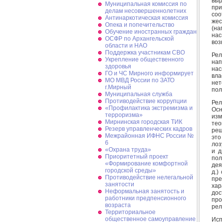
выр
Муниципальная комиссия по
при
делам несовершеннолетних
соо
Антинаркотическая комиссия
же
Опека и попечительство
(на
Обучение иностранных граждан
на
ОСФР по Архангельской
воз
области и НАО
Поддержка участникам СВО
Рел
Укрепление общественного
нап
здоровья
нас
ГО и ЧС Мирного информирует
вла
МО МВД России по ЗАТО
не
г.Мирный
пол
Муниципальная cлужба
Противодействие коррупции
Рел
«Профилактика экстремизма и
Осн
терроризма»
изм
Мирнинская городская ТИК
тео
Резерв управленческих кадров
реш
Межрайонная ИФНС России №
это
6
лоз
«Охрана труда»
и д
Приоритетный проект
по
«Формирование комфортной
дея
городской среды»
д.)
Противодействие нелегальной
пре
занятости
ха
Неформальная занятость и
дос
работники предпенсионного
пр
возраста
рел
Территориальное
общественное самоуправление
Исп