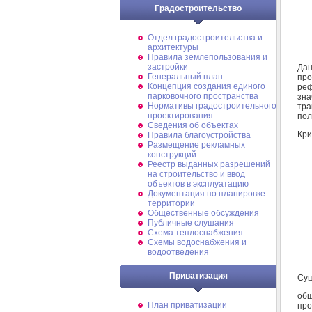
Градостроительство
Отдел градостроительства и
архитектуры
Правила землепользования и
застройки
Дан
Генеральный план
пр
Концепция создания единого
реф
парковочного пространства
зна
Нормативы градостроительного
тра
проектирования
пол
Сведения об объектах
Кри
Правила благоустройства
Размещение рекламных
конструкций
Реестр выданных разрешений
на строительство и ввод
объектов в эксплуатацию
Документация по планировке
территории
Общественные обсуждения
Публичные слушания
Схема теплоснабжения
Схемы водоснабжения и
водоотведения
Приватизация
Сущ
общ
План приватизации
пр