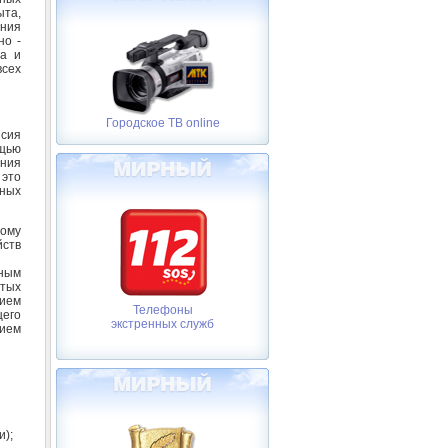
ыта,
ения
но -
та и
всех
Городское ТВ online
нсия
щью
ния
 это
нных
рому
йств
чным
тых
нием
Телефоны
щего
экстренных служб
нием
);