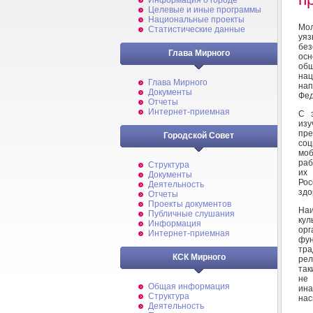
Информация о городе
Целевые и иные программы
Национальные проекты
Мол
Статистические данные
уя
без
Глава Мирного
осн
об
нац
Глава Мирного
нап
Документы
Фед
Отчеты
Интернет-приемная
С э
изу
пр
Городской Совет
соц
моб
раб
Структура
их 
Документы
Рос
Деятельность
здо
Отчеты
Проекты документов
Наи
Публичные слушания
ку
Информация
ор
Интернет-приемная
фун
тра
КСК Мирного
рел
так
не 
Общая информация
ина
Структура
нас
Деятельность