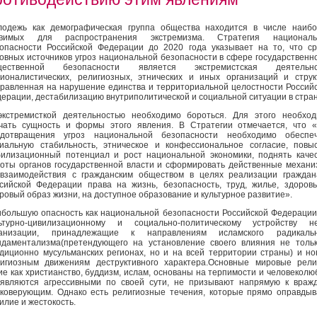
одежь как демографическая группа общества находится в числе наиб
звимых для распространения экстремизма. Стратегия националь
опасности Российской Федерации до 2020 года указывает на то, что с
овных источников угроз национальной безопасности в сфере государственн
щественной безопасности является экстремистская деятельно
ионалистических, религиозных, этнических и иных организаций и струк
равленная на нарушение единства и территориальной целостности Россий
ерации, дестабилизацию внутриполитической и социальной ситуации в стран
кстремисткой деятельностью необходимо бороться. Для этого необхо
чать сущность и формы этого явления. В Стратегии отмечается, что 
едотвращения угроз национальной безопасности необходимо обеспеч
иальную стабильность, этническое и конфессиональное согласие, повы
илизационный потенциал и рост национальной экономики, поднять каче
оты органов государственной власти и сформировать действенные механ
взаимодействия с гражданским обществом в целях реализации гражда
сийской Федерации права на жизнь, безопасность, труд, жилье, здоров
ровый образ жизни, на доступное образование и культурное развитие».
большую опасность как национальной безопасности Российской Федерации
льтурно-цивилизационному и социально-политическому устройству не
ганизации, принадлежащие к направлениям исламского радикальн
даментализма(претендующего на установление своего влияния не толь
диционно мусульманских регионах, но и на всей территории страны) и н
игиозным движениям деструктивного характера.Основные мировые рели
ие как христианство, буддизм, ислам, основаны на терпимости и человеколю
являются агрессивными по своей сути, не призывают напрямую к враж
коверующим. Однако есть религиозные течения, которые прямо оправды
илие и жестокость.