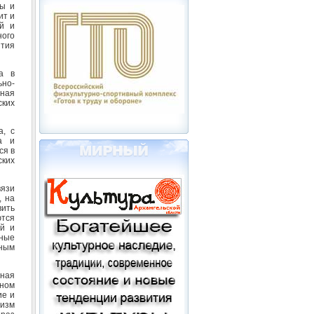
ды и
ит и
ей и
ого
тия
а в
ьно-
ная
ких
а, с
а и
ся в
ских
вязи
, на
ить
ются
ий и
ные
ным
тная
ном
ие и
изм