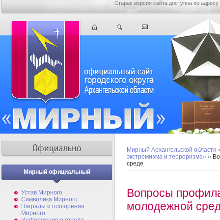
Старая версия сайта доступна по адресу
Мирный Архангельской области
экстремизма и терроризма»
» Во
среде
Мирный официальный
Вопросы профила
Устав Мирного
Символика Мирного
молодежной сре
Награды и поощрения
Мирного