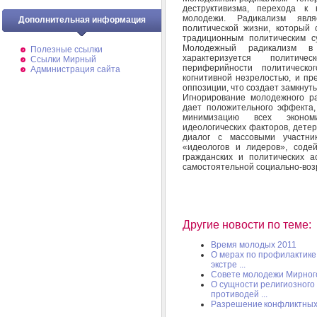
деструктивизма, перехода к
молодежи. Радикализм явл
Дополнительная информация
политической жизни, который 
традиционным политическим с
Молодежный радикализм в 
Полезные ссылки
характеризуется политиче
Ссылки Мирный
периферийности политическо
Администрация сайта
когнитивной незрелостью, и пр
оппозиции, что создает замкнуты
Игнорирование молодежного р
дает положительного эффекта
минимизацию всех экономи
идеологических факторов, дет
диалог с массовыми участни
«идеологов и лидеров», соде
гражданских и политических 
самостоятельной социально-возр
Другие новости по теме:
Время молодых 2011
О мерах по профилактике
экстре ...
Совете молодежи Мирног
О сущности религиозного
противодей ...
Разрешение конфликтных с