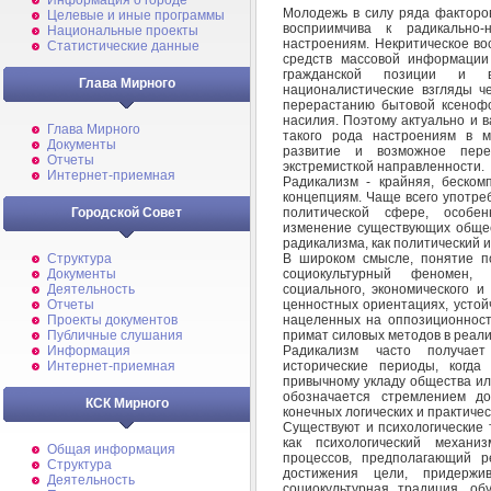
Информация о городе
Молодежь в силу ряда факторов
Целевые и иные программы
восприимчива к радикально
Национальные проекты
настроениям. Некритическое в
Статистические данные
средств массовой информации 
гражданской позиции и в
Глава Мирного
националистические взгляды ч
перерастанию бытовой ксенофоб
насилия. Поэтому актуально и в
Глава Мирного
такого рода настроениям в 
Документы
развитие и возможное пере
Отчеты
экстремисткой направленности.
Интернет-приемная
Радикализм - крайняя, беском
концепциям. Чаще всего употре
политической сфере, особе
Городской Совет
изменение существующих общес
радикализма, как политический 
В широком смысле, понятие по
Структура
социокультурный феномен, 
Документы
социального, экономического и
Деятельность
ценностных ориентациях, устой
Отчеты
нацеленных на оппозиционност
Проекты документов
примат силовых методов в реали
Публичные слушания
Радикализм часто получает
Информация
исторические периоды, когда
Интернет-приемная
привычному укладу общества ил
обозначается стремлением д
КСК Мирного
конечных логических и практичес
Существуют и психологические 
как психологический механиз
Общая информация
процессов, предполагающий 
Структура
достижения цели, придержи
Деятельность
социокультурная традиция, о