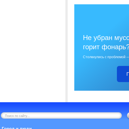
Не убран мусо
горит фонарь
Столкнулись с проблемой —
Город и люди