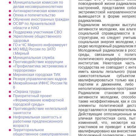
Муниципальная комиссия по
повседневной жизни радикализ
делам несовершеннолетних
настроений, представляя соб
Антинаркотическая комиссия
экстремистской направленност
Опека и попечительство
вымещается в форме неприязн
Обучение иностранных граждан
радикализма.
ОСФР по Архангельской
Радикализм молодежи выступ
области и НАО
активности молодежи, как альт
Поддержка участникам СВО
социальной справедливости в
Укрепление общественного
структурам, но следует учитыв
здоровья
социальная энергия молодежи, 
ГО и ЧС Мирного информирует
редко молодежный радикализм п
МО МВД России по ЗАТО
Молодежный радикализм в росс
г.Мирный
среды, связанным с полити
Муниципальная cлужба
политического индифферентизм
Противодействие коррупции
институтам. Некоторая част
«Профилактика экстремизма и
государства не совпадает с ин
терроризма»
иметь каналы легального (пра
Мирнинская городская ТИК
самостоятельным субъекто
Резерв управленческих кадров
квалифицироваться только как
Межрайонная ИФНС России №
партиям и движениям, либо 
6
неполитизированное пространст
«Охрана труда»
Радикализм становится зам
Приоритетный проект
активности молодежи, способ
«Формирование комфортной
также неэффективным, как и со
городской среды»
элементы политической дес
Противодействие нелегальной
представляются привлекательным
занятости
Действующие оппозиционные мо
Неформальная занятость и
уличная протестная сила, пы
работники предпенсионного
изменений, что, несмотря н
возраста
участников не приводит к моб
Территориальное
квалифицировано как внесистем
общественное самоуправление
Молодежный радикализм - генер