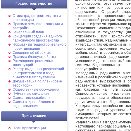
одной стороны, отсутствует го
Градостроительство
личностном или групповом уро
радикализма. С другой стор
отношение к проявлению мо
Отдел градостроительства и
обоснованной реакции молоде
архитектуры
только в сфере материального п
Правила землепользования и
Особенность молодежного радик
застройки
отношению к государству (ни
Генеральный план
стихийности или конфликт
Концепция создания единого
взаимодействия. Радикальные 
парковочного пространства
интеграции, так как механизмы 
Нормативы градостроительного
социального включения молод
проектирования
мобильность) в российском об
Сведения об объектах
демонстративный радикализм
Правила благоустройства
молодежи и деятельностный, св
Размещение рекламных
системы общественных отношени
конструкций
переустройства.
Реестр выданных разрешений
Молодежный радикализм высту
на строительство и ввод
изменений в российском общес
объектов в эксплуатацию
радикализма выражаются в со
Документация по планировке
неравенств, которые восприним
территории
как барьеры на пути социа
Общественные обсуждения
Социоструктурные изменен
Публичные слушания
государственным и общественн
Схема теплоснабжения
допустимости антиобщественных
Схемы водоснабжения и
К радикализму способны не тол
водоотведения
люди со средним уровнем об
амбициями, которым не соответ
Приватизация
возможностей.
Радикализация взглядов молодо
настоящего периода: социальна
План приватизации
бюрократия, коррупция. В ист