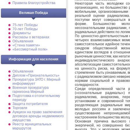
Правила благоустройства
Некоторая часть молодежи со
организациях, но большинство 
мобильными, организованными п
Великая Победа
реальной оценки радикализма
поступки могут совершаться 
форме. Большинство моло
75-лет Победы
несознательными радикалами, г
70-лет Победы
радикальных действиях по логик
Документы
По ценностно-деятельностным 
Рассказы о ветеранах
четырех взаимозависимых моме
Объявления
самостоятельное идейное течен
«Стена памяти»
синдром общественной жизни
«Бессмертный полк»
единством взглядов в отношен
рыночным ценностям, как негати
Информация для населения
индивидуалистического анарх
абсолютизации самостоятельнос
на ценность риска, на формулу
Объявления
стремление быть узнаваемым, в
Диплом «Признательность»
с радикализмом связано невери
Прокуратура ЗАТО г. Мирный
нормам социальной и правово
информирует
солидарности.
Военная прокуратура
Среди определенной части р
гарнизона Мирный
(«сознательные радикалы») п
Подготовка к отопительному
радикализма, анархизма, пе
периоду
установками и современной те
Защита потребителя
разделяющая радикальные мир
Торговля
молодых россиян и заключена
Аукцион на право заключения
существование непроницаем
договора аренды недвижимого
настроением большинства моло
имущества
Основная причина высокого
Реестр муниципальных
энергичной, но совершенно без
маршрутов
выхода. Это у молодежи може