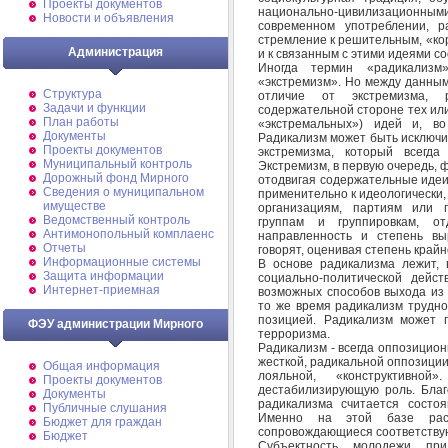
Проекты документов
национально-цивилизационны
Новости и объявления
современном употреблении, р
стремление к решительным, «кор
Администрация
и к связанным с этими идеями с
Иногда термин «радикализм
«экстремизм». Но между данным
Структура
отличие от экстремизма, 
Задачи и функции
содержательной стороне тех или
План работы
«экстремальных») идей и, в
Документы
Радикализм может быть исключи
Проекты документов
экстремизма, который всегд
Муниципальный контроль
Экстремизм, в первую очередь, 
Дорожный фонд Мирного
отодвигая содержательные идеи
Cведения о муниципальном
применительно к идеологически
имуществе
организациям, партиям или 
Ведомственный контроль
группам и группировкам, о
Антимонопольный комплаенс
направленность и степень вы
Отчеты
говорят, оценивая степень край
Информационные системы
В основе радикализма лежит, 
Защита информации
социально-политической дейст
Интернет-приемная
возможных способов выхода из 
то же время радикализм трудно
позицией. Радикализм может 
ФЭУ администрации Мирного
терроризма.
Радикализм - всегда оппозицион
жесткой, радикальной оппозиции
Общая информация
лояльной, «конструктивн
Проекты документов
дестабилизирующую роль. Благ
Документы
радикализма считается состо
Публичные слушания
Именно на этой базе расц
Бюджет для граждан
сопровождающиеся соответству
Бюджет
Субъектность молодежи при