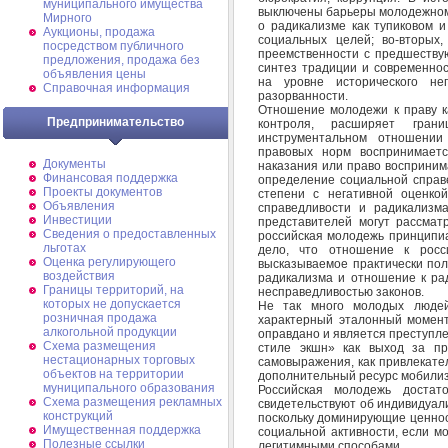
муниципального имущества
выключены барьеры молодежному
Мирного
о радикализме как тупиковом 
Аукционы, продажа
социальных целей; во-вторых
посредством публичного
преемственности с предшеству
предложения, продажа без
синтез традиции и современнос
объявления цены
на уровне исторического нег
Справочная информация
разорванности.
Отношение молодежи к праву к
Предпринимательство
контроля, расширяет гран
инструментальном отношени
правовых норм воспринимаетс
Документы
наказания или право воспринима
Финансовая поддержка
определение социальной справ
Проекты документов
степени с негативной оценкой
Объявления
справедливости и радикализма
Инвестиции
представителей могут рассматр
Сведения о предоставленных
российская молодежь принципиа
льготах
дело, что отношение к росси
Оценка регулирующего
высказываемое практически пол
воздействия
радикализма и отношение к ра
Границы территорий, на
несправедливостью законов.
которых не допускается
Не так много молодых людей
розничная продажа
характерный эталонный момент
алкогольной продукции
оправдано и является преступл
Схема размещения
стиле экшн» как выход за пр
нестационарных торговых
самовыражения, как привлекате
объектов на территории
дополнительный ресурс мобилиз
муниципального образования
Российская молодежь достат
Схема размещения рекламных
свидетельствуют об индивидуали
конструкций
поскольку доминирующие ценнос
Имущественная поддержка
социальной активности, если 
Полезные ссылки
легитимными способами.