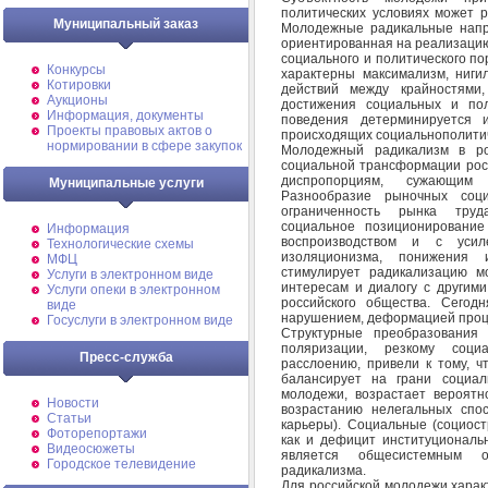
политических условиях может 
Муниципальный заказ
Молодежные радикальные напр
ориентированная на реализаци
социального и политического п
Конкурсы
характерны максимализм, ниги
Котировки
действий между крайностями
Аукционы
достижения социальных и пол
Информация, документы
поведения детерминируется 
Проекты правовых актов о
происходящих социальнополитич
нормировании в сфере закупок
Молодежный радикализм в ро
социальной трансформации росс
диспропорциям, сужающим 
Муниципальные услуги
Разнообразие рыночных соц
ограниченность рынка труд
социальное позиционировани
Информация
воспроизводством и с усил
Технологические схемы
изоляционизма, понижения 
МФЦ
стимулирует радикализацию 
Услуги в электронном виде
интересам и диалогу с другим
Услуги опеки в электронном
российского общества. Сегод
виде
нарушением, деформацией проц
Госуслуги в электронном виде
Структурные преобразования
поляризации, резкому соци
Пресс-служба
расслоению, привели к тому, ч
балансирует на грани социал
молодежи, возрастает вероятн
Новости
возрастанию нелегальных спо
Статьи
карьеры). Социальные (социост
Фоторепортажи
как и дефицит институциональ
Видеосюжеты
является общесистемным об
Городское телевидение
радикализма.
Для российской молодежи харак