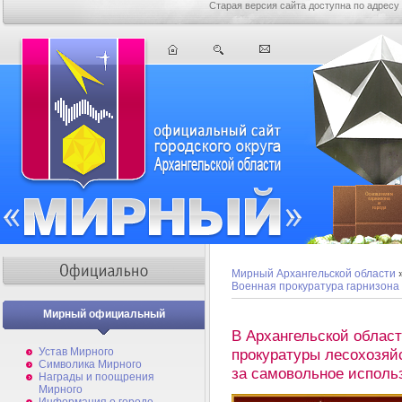
Старая версия сайта доступна по адресу
Мирный Архангельской области
Военная прокуратура гарнизон
Мирный официальный
В Архангельской облас
Устав Мирного
прокуратуры лесохозяй
Символика Мирного
за самовольное исполь
Награды и поощрения
Мирного