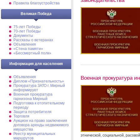
Правила благоустройства
Великая Победа
75-лет Победы
70-лет Победы
Документы
Рассказы о ветеранах
Объявления
«Стена памяти»
«Бессмертный полк»
Информация для населения
Объявления
Военная прокуратура и
Диплом «Признательность»
Прокуратура ЗАТО г. Мирный
информирует
Военная прокуратура
гарнизона Мирный
Подготовка к отопительному
периоду
Защита потребителя
Торговля
Аукцион на право заключения
договора аренды недвижимого
имущества
Реестр муниципальных
этнической, социальной, расово
маршрутов