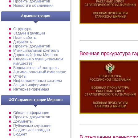
Проекты документов
Новости и объявления
Администрация
Структура
Задачи и функции
План работы
Документы
Проекты документов
Муниципальный контроль
Военная прокуратура г
Дорожный фонд Мирного
Cведения о муниципальном
имуществе
Ведомственный контроль
Антимонопольный комплаенс
Отчеты
Информационные системы
Защита информации
Интернет-приемная
ФЭУ администрации Мирного
Общая информация
Проекты документов
Документы
Публичные слушания
Бюджет для граждан
Бюджет
В отношении военнослу