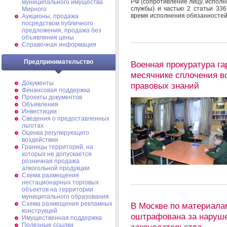
РФ (сопротивление лицу, испол
муниципального имущества
службы) и частью 2 статьи 33
Мирного
время исполнения обязанностей
Аукционы, продажа
посредством публичного
предложения, продажа без
объявления цены
Справочная информация
Предпринимательство
Военная прокуратура г
месячнике сплочения в
Документы
правовых знаний
Финансовая поддержка
Проекты документов
Объявления
Инвестиции
Сведения о предоставленных
льготах
Оценка регулирующего
воздействия
Границы территорий, на
которых не допускается
розничная продажа
алкогольной продукции
Схема размещения
нестационарных торговых
объектов на территории
муниципального образования
Схема размещения рекламных
В Москве по материала
конструкций
оштрафована за наруше
Имущественная поддержка
Полезные ссылки
законодательства