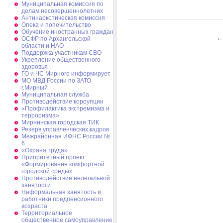
Муниципальная комиссия по
делам несовершеннолетних
Антинаркотическая комиссия
Опека и попечительство
Обучение иностранных граждан
ОСФР по Архангельской
области и НАО
Поддержка участникам СВО
Укрепление общественного
здоровья
ГО и ЧС Мирного информирует
МО МВД России по ЗАТО
г.Мирный
Муниципальная cлужба
Противодействие коррупции
«Профилактика экстремизма и
терроризма»
Мирнинская городская ТИК
Резерв управленческих кадров
Межрайонная ИФНС России №
6
«Охрана труда»
Приоритетный проект
«Формирование комфортной
городской среды»
Противодействие нелегальной
занятости
Неформальная занятость и
работники предпенсионного
возраста
Территориальное
общественное самоуправление