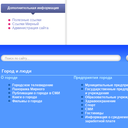
Дополнительная информация
Полезные ссылки
Ссылки Мирный
Администрация сайта
Город и люди
О городе
Предприятия города
Городское телевидение
Муниципальные предпри
Панорама Мирного
Государственные предп
Публикации о городе в СМИ
и учреждения
Книги о городе
Образовательные учреж
Фильмы о городе
Здравоохранение
Спорт
СМИ
Гостиницы
Информация о среднеме
заработной плате