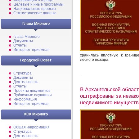
Информация о городе
Целевые и иные программы
Национальные проекты
Статистические данные
Глава Мирного
Глава Мирного
Документы
Отчеты
Интернет-приемная
хранилась вплотную к границ
лесного пожара.
Городской Совет
Структура
Документы
Деятельность
Отчеты
В Архангельской облас
Проекты документов
оштрафованы за незако
Публичные слушания
Информация
недвижимого имуществ
Интернет-приемная
КСК Мирного
Общая информация
Структура
Деятельность