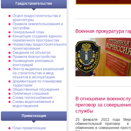
Градостроительство
Отдел градостроительства и
архитектуры
Правила землепользования и
застройки
Военная прокуратура г
Генеральный план
Концепция создания единого
парковочного пространства
Нормативы градостроительного
проектирования
Сведения об объектах
Правила благоустройства
Размещение рекламных
конструкций
Реестр выданных разрешений
на строительство и ввод
объектов в эксплуатацию
Документация по планировке
территории
Общественные обсуждения
Публичные слушания
Схема теплоснабжения
В отношении военнослу
Схемы водоснабжения и
приговор за совершени
водоотведения
службы
Приватизация
25 февраля 2022 года Мирн
обвинительный приговор в 
обвинению в совершении престу
План приватизации