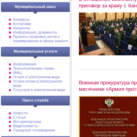
приговор за кражу с бан
Муниципальный заказ
Конкурсы
Котировки
Аукционы
Информация, документы
Проекты правовых актов о
нормировании в сфере закупок
Муниципальные услуги
Информация
Технологические схемы
МФЦ
Услуги в электронном виде
Услуги опеки в электронном
Военная прокуратура п
виде
месячнике «Армия прот
Госуслуги в электронном виде
Пресс-служба
Новости
Статьи
Фоторепортажи
Видеосюжеты
Городское телевидение