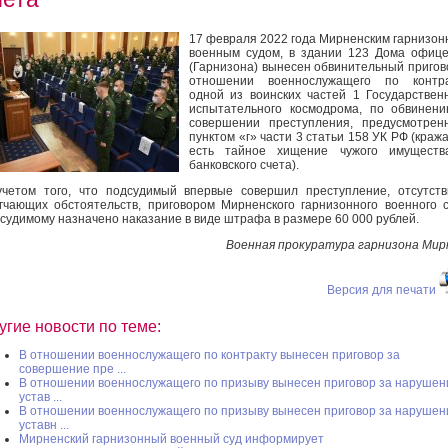
17 февраля 2022 года Мирненским гарнизо
военным судом, в здании 123 Дома офиц
(Гарнизона) вынесен обвинительный пригов
отношении военнослужащего по контра
одной из воинских частей 1 Государствен
испытательного космодрома, по обвинен
совершении преступления, предусмотрен
пунктом «г» части 3 статьи 158 УК РФ (кража
есть тайное хищение чужого имуществ
банковского счета).
четом того, что подсудимый впервые совершил преступление, отсутст
гчающих обстоятельств, приговором Мирненского гарнизонного военного 
судимому назначено наказание в виде штрафа в размере 60 000 рублей.
Военная прокуратура гарнизона Ми
Версия для печати
угие новости по теме:
В отношении военнослужащего по контракту вынесен приговор за
совершение пре ...
В отношении военнослужащего по призыву вынесен приговор за нарушен
устав ...
В отношении военнослужащего по призыву вынесен приговор за нарушен
уставн ...
Мирненский гарнизонный военный суд информирует