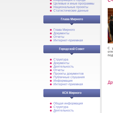
Информация о городе
Целевые и иные программы
Национальные проекты
Статистические данные
Глава Мирного
Глава Мирного
Документы
Отчеты
Интернет-приемная
С у
Городской Совет
отя
под
Структура
Документы
Деятельность
Отчеты
Проекты документов
Публичные слушания
Информация
Др
Интернет-приемная
КСК Мирного
Общая информация
Структура
Деятельность