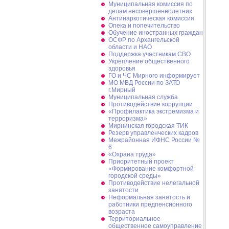
Муниципальная комиссия по
делам несовершеннолетних
Антинаркотическая комиссия
Опека и попечительство
Обучение иностранных граждан
ОСФР по Архангельской
области и НАО
Поддержка участникам СВО
Укрепление общественного
здоровья
ГО и ЧС Мирного информирует
МО МВД России по ЗАТО
г.Мирный
Муниципальная cлужба
Противодействие коррупции
«Профилактика экстремизма и
терроризма»
Мирнинская городская ТИК
Резерв управленческих кадров
Межрайонная ИФНС России №
6
«Охрана труда»
Приоритетный проект
«Формирование комфортной
городской среды»
Противодействие нелегальной
занятости
Неформальная занятость и
работники предпенсионного
возраста
Территориальное
общественное самоуправление