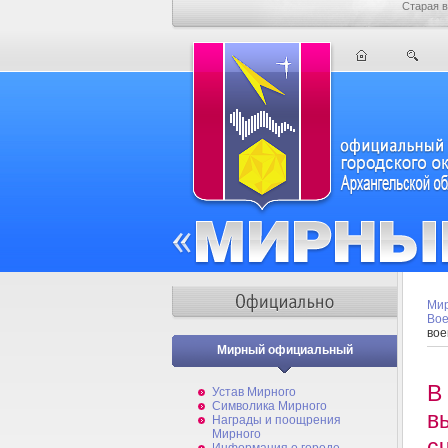
Старая в
Мир
Вое
вое
Мирный официальный
В
Устав Мирного
Символика Мирного
в
Награды и поощрения
Мирного
с