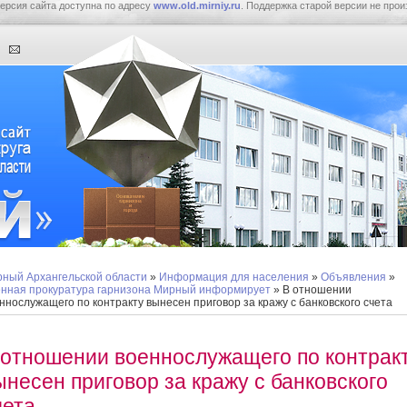
ерсия сайта доступна по адресу
www.old.mirniy.ru
. Поддержка старой версии не прои
ный Архангельской области
»
Информация для населения
»
Объявления
»
нная прокуратура гарнизона Мирный информирует
» В отношении
ннослужащего по контракту вынесен приговор за кражу с банковского счета
 отношении военнослужащего по контрак
ынесен приговор за кражу с банковского
чета