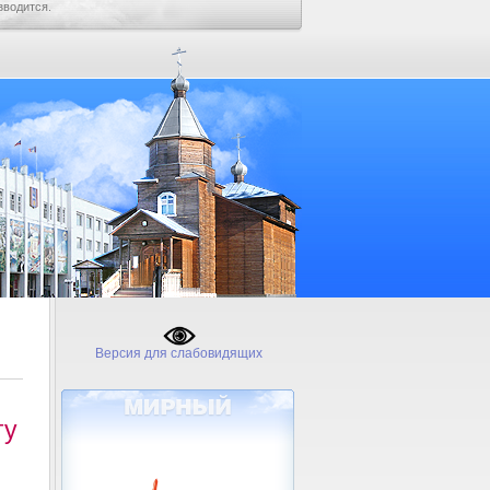
зводится.
Версия для слабовидящих
ту