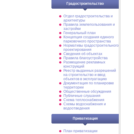
Градостроительство
Отдел градостроительства и
архитектуры
Правила землепользования и
застройки
Генеральный план
Концепция создания единого
парковочного пространства
Нормативы градостроительного
проектирования
Сведения об объектах
Правила благоустройства
Размещение рекламных
конструкций
Реестр выданных разрешений
на строительство и ввод
объектов в эксплуатацию
Документация по планировке
территории
Общественные обсуждения
Публичные слушания
Схема теплоснабжения
Схемы водоснабжения и
водоотведения
Приватизация
План приватизации