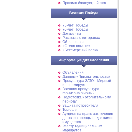
Правила благоустройства
Великая Победа
75-лет Победы
70-лет Победы
Документы
Рассказы о ветеранах
Объявления
«Стена памяти»
«Бессмертный полк»
Информация для населения
Объявления
Диплом «Признательность»
Прокуратура ЗАТО г. Мирный
информирует
Военная прокуратура
гарнизона Мирный
Подготовка к отопительному
периоду
Защита потребителя
Торговля
Аукцион на право заключения
договора аренды недвижимого
имущества
Реестр муниципальных
маршрутов