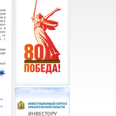
нным
еров
ор в
кту
ного
ию в
ного
, то
а с
вием
суда
рный
ие
ие