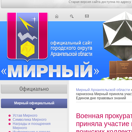
Старая версия сайта доступна по адресу
Мирный Архангельской области
гарнизона Мирный приняла участ
Едином дне правовых знаний
Мирный официальный
Военная прокура
Устав Мирного
Символика Мирного
приняла участие 
Награды и поощрения
Мирного
воинских коллект