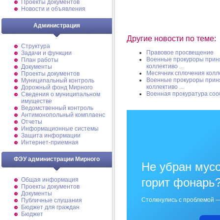
Проекты документов
Новости и объявления
Администрация
Другие новости по теме:
Структура
Правовое просвещение
Задачи и функции
Военные прокуроры приня
План работы
коллективо ...
Документы
Месячник сплочения колл
Проекты документов
Военные прокуроры приня
Муниципальный контроль
коллективо ...
Дорожный фонд Мирного
Военная прокуратура со
Cведения о муниципальном
имуществе
Ведомственный контроль
Антимонопольный комплаенс
Отчеты
Информационные системы
Защита информации
Интернет-приемная
ФЭУ администрации Мирного
Не убран мусо
горит фонарь
Общая информация
Проекты документов
Документы
Столкнулись с проблемой —
Публичные слушания
Бюджет для граждан
Бюджет