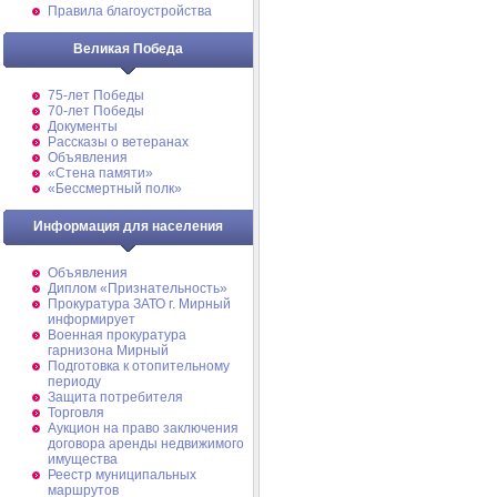
Правила благоустройства
Великая Победа
75-лет Победы
70-лет Победы
Документы
Рассказы о ветеранах
Объявления
«Стена памяти»
«Бессмертный полк»
Информация для населения
Объявления
Диплом «Признательность»
Прокуратура ЗАТО г. Мирный
информирует
Военная прокуратура
гарнизона Мирный
Подготовка к отопительному
периоду
Защита потребителя
Торговля
Аукцион на право заключения
договора аренды недвижимого
имущества
Реестр муниципальных
маршрутов