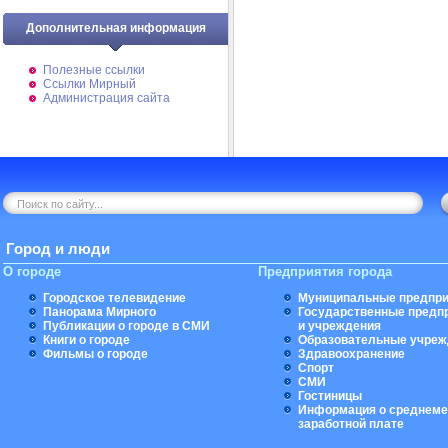
Дополнительная информация
Полезные ссылки
Ссылки Мирный
Администрация сайта
Город и люди
О городе
Предприятия города
Городское телевидение
Муниципальные предпри
Панорама Мирного
Государственные предп
Публикации о городе в СМИ
и учреждения
Книги о городе
Образовательные учреж
Фильмы о городе
Здравоохранение
Спорт
СМИ
Гостиницы
Информация о среднеме
заработной плате