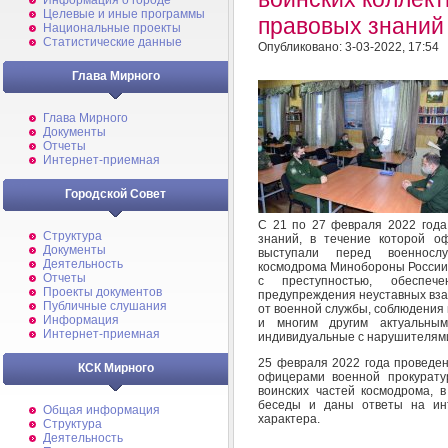
Информация о городе
Целевые и иные программы
правовых знаний
Национальные проекты
Статистические данные
Опубликовано: 3-03-2022, 17:54
Глава Мирного
Глава Мирного
Документы
Отчеты
Интернет-приемная
Городской Совет
С 21 по 27 февраля 2022 года
Структура
знаний, в течение которой о
Документы
выступали перед военнослу
Деятельность
космодрома Минобороны России 
Отчеты
с преступностью, обеспеч
Проекты документов
предупреждения неуставных вза
Публичные слушания
от военной службы, соблюдения
Информация
и многим другим актуальны
Интернет-приемная
индивидуальные с нарушителями
25 февраля 2022 года проведен
КСК Мирного
офицерами военной прокурату
воинских частей космодрома, 
беседы и даны ответы на ин
Общая информация
характера.
Структура
Деятельность