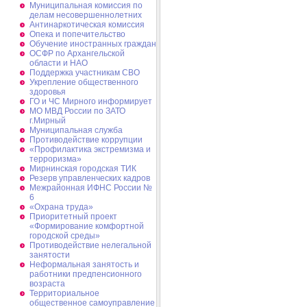
Муниципальная комиссия по
делам несовершеннолетних
Антинаркотическая комиссия
Опека и попечительство
Обучение иностранных граждан
ОСФР по Архангельской
области и НАО
Поддержка участникам СВО
Укрепление общественного
здоровья
ГО и ЧС Мирного информирует
МО МВД России по ЗАТО
г.Мирный
Муниципальная cлужба
Противодействие коррупции
«Профилактика экстремизма и
терроризма»
Мирнинская городская ТИК
Резерв управленческих кадров
Межрайонная ИФНС России №
6
«Охрана труда»
Приоритетный проект
«Формирование комфортной
городской среды»
Противодействие нелегальной
занятости
Неформальная занятость и
работники предпенсионного
возраста
Территориальное
общественное самоуправление