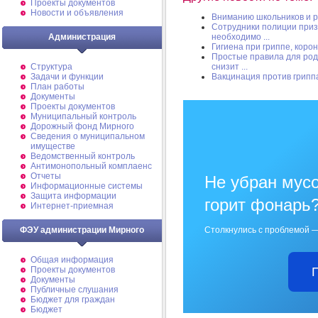
Проекты документов
Новости и объявления
Вниманию школьников и р
Сотрудники полиции приз
Администрация
необходимо ...
Гигиена при гриппе, кор
Простые правила для род
Структура
снизит ...
Задачи и функции
Вакцинация против грипп
План работы
Документы
Проекты документов
Муниципальный контроль
Дорожный фонд Мирного
Cведения о муниципальном
имуществе
Ведомственный контроль
Антимонопольный комплаенс
Отчеты
Не убран мусо
Информационные системы
Защита информации
горит фонарь
Интернет-приемная
ФЭУ администрации Мирного
Столкнулись с проблемой —
Общая информация
Проекты документов
Документы
Публичные слушания
Бюджет для граждан
Бюджет