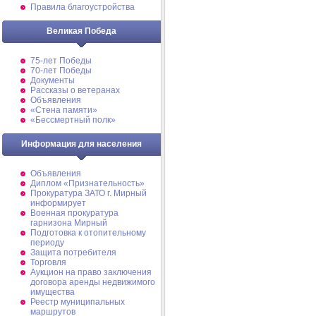
Правила благоустройства
Великая Победа
75-лет Победы
70-лет Победы
Документы
Рассказы о ветеранах
Объявления
«Стена памяти»
«Бессмертный полк»
Информация для населения
Объявления
Диплом «Признательность»
Прокуратура ЗАТО г. Мирный
информирует
Военная прокуратура
гарнизона Мирный
Подготовка к отопительному
периоду
Защита потребителя
Торговля
Аукцион на право заключения
договора аренды недвижимого
имущества
Реестр муниципальных
маршрутов