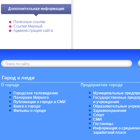
Дополнительная информация
Полезные ссылки
Ссылки Мирный
Администрация сайта
Город и люди
О городе
Предприятия города
Городское телевидение
Муниципальные предпри
Панорама Мирного
Государственные предп
Публикации о городе в СМИ
и учреждения
Книги о городе
Образовательные учреж
Фильмы о городе
Здравоохранение
Спорт
СМИ
Гостиницы
Информация о среднеме
заработной плате