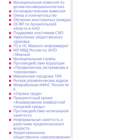
Муниципальная комиссия по
делам несовершеннолетних
Антинаркотическая комиссия
Опека и попечительство
Обучение иностранных граждан
ОСФР по Архангельской
области и НАО
Поддержка участникам СВО
Укрепление общественного
здоровья
ГО и ЧС Мирного информирует
МО МВД России по ЗАТО
г.Мирный
Муниципальная cлужба
Противодействие коррупции
«Профилактика экстремизма и
терроризма»
Мирнинская городская ТИК
Резерв управленческих кадров
Межрайонная ИФНС России №
6
«Охрана труда»
Приоритетный проект
«Формирование комфортной
городской среды»
Противодействие нелегальной
занятости
Неформальная занятость и
работники предпенсионного
возраста
Территориальное
общественное самоуправление