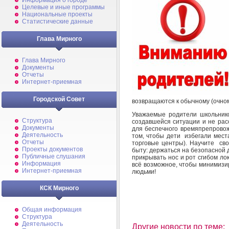
Информация о городе
Целевые и иные программы
Национальные проекты
Статистические данные
Глава Мирного
Глава Мирного
Документы
Отчеты
Интернет-приемная
Городской Совет
возвращаются к обычному (очному
Уважаемые родители школьнико
Структура
создавшейся ситуации и не рас
Документы
для беспечного времяпрепрово
Деятельность
том, чтобы дети избегали мест
Отчеты
торговые центры). Научите св
Проекты документов
быту: держаться на безопасной д
Публичные слушания
прикрывать нос и рот сгибом ло
Информация
всё возможное, чтобы минимизир
Интернет-приемная
людьми!
КСК Мирного
Общая информация
Структура
Деятельность
Другие новости по теме: