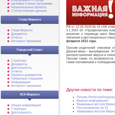
Информация о городе
Целевые и иные программы
Национальные проекты
Статистические данные
Глава Мирного
РФ от 22.05.2020 № 15 «Об утв
3.1.3597-20 «Профилактика нов
Глава Мирного
решение о переводе школ Мирн
Документы
обучения и дистанционных обра
Отчеты
февраля 2022 года.
Интернет-приемная
Просим родителей учеников о
Городской Совет
Данная мера – вынужденная. Эт
распространения вируса и снизи
Просим также, по возможности, 
Структура
также напоминаем о соблюдении
Документы
Деятельность
Отчеты
Проекты документов
Публичные слушания
Информация
Интернет-приемная
Другие новости по теме:
КСК Мирного
Письмо Роспотребнадзора
Важная информация!
Уважаемые жители Мирно
Общая информация
Постановление № 33
Структура
Уважаемые жители Мирно
Деятельность