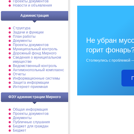
Проекты документов
Новости и объявления
Администрация
Структура
Задачи и функции
План работы
Не убран мусо
Документы
Проекты документов
горит фонарь
Муниципальный контроль
Дорожный фонд Мирного
Cведения о муниципальном
Столкнулись с проблемой —
имуществе
Ведомственный контроль
Антимонопольный комплаенс
Отчеты
Информационные системы
Защита информации
Интернет-приемная
ФЭУ администрации Мирного
Общая информация
Проекты документов
Документы
Публичные слушания
Бюджет для граждан
Бюджет