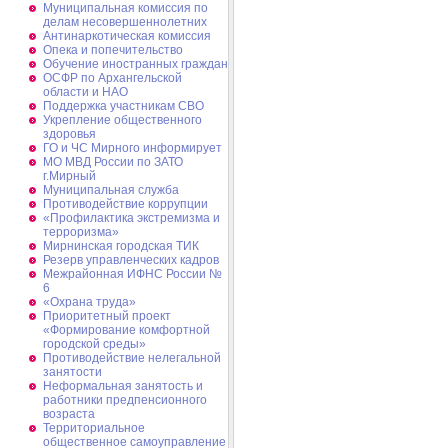
Муниципальная комиссия по
делам несовершеннолетних
Антинаркотическая комиссия
Опека и попечительство
Обучение иностранных граждан
ОСФР по Архангельской
области и НАО
Поддержка участникам СВО
Укрепление общественного
здоровья
ГО и ЧС Мирного информирует
МО МВД России по ЗАТО
г.Мирный
Муниципальная cлужба
Противодействие коррупции
«Профилактика экстремизма и
терроризма»
Мирнинская городская ТИК
Резерв управленческих кадров
Межрайонная ИФНС России №
6
«Охрана труда»
Приоритетный проект
«Формирование комфортной
городской среды»
Противодействие нелегальной
занятости
Неформальная занятость и
работники предпенсионного
возраста
Территориальное
общественное самоуправление