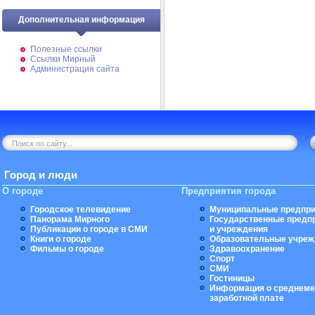
Дополнительная информация
Полезные ссылки
Ссылки Мирный
Администрация сайта
Город и люди
О городе
Предприятия города
Городское телевидение
Муниципальные предпри
Панорама Мирного
Государственные предп
Публикации о городе в СМИ
и учреждения
Книги о городе
Образовательные учреж
Фильмы о городе
Здравоохранение
Спорт
СМИ
Гостиницы
Информация о среднеме
заработной плате