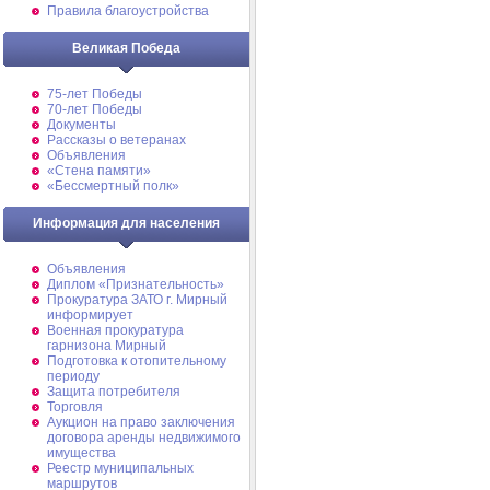
Правила благоустройства
Великая Победа
75-лет Победы
70-лет Победы
Документы
Рассказы о ветеранах
Объявления
«Стена памяти»
«Бессмертный полк»
Информация для населения
Объявления
Диплом «Признательность»
Прокуратура ЗАТО г. Мирный
информирует
Военная прокуратура
гарнизона Мирный
Подготовка к отопительному
периоду
Защита потребителя
Торговля
Аукцион на право заключения
договора аренды недвижимого
имущества
Реестр муниципальных
маршрутов