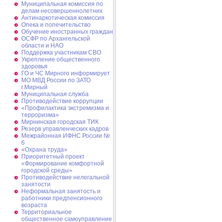
Муниципальная комиссия по
делам несовершеннолетних
Антинаркотическая комиссия
Опека и попечительство
Обучение иностранных граждан
ОСФР по Архангельской
области и НАО
Поддержка участникам СВО
Укрепление общественного
здоровья
ГО и ЧС Мирного информирует
МО МВД России по ЗАТО
г.Мирный
Муниципальная cлужба
Противодействие коррупции
«Профилактика экстремизма и
терроризма»
Мирнинская городская ТИК
Резерв управленческих кадров
Межрайонная ИФНС России №
6
«Охрана труда»
Приоритетный проект
«Формирование комфортной
городской среды»
Противодействие нелегальной
занятости
Неформальная занятость и
работники предпенсионного
возраста
Территориальное
общественное самоуправление