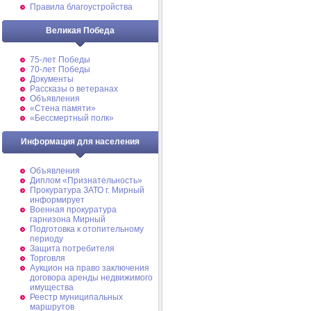
Правила благоустройства
Великая Победа
75-лет Победы
70-лет Победы
Документы
Рассказы о ветеранах
Объявления
«Стена памяти»
«Бессмертный полк»
Информация для населения
Объявления
Диплом «Признательность»
Прокуратура ЗАТО г. Мирный
информирует
Военная прокуратура
гарнизона Мирный
Подготовка к отопительному
периоду
Защита потребителя
Торговля
Аукцион на право заключения
договора аренды недвижимого
имущества
Реестр муниципальных
маршрутов