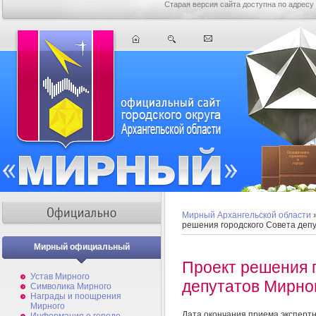
Старая версия сайта доступна по адресу
Мирный Архангельской области
решения городского Совета деп
Мирный официальный
Проект решения 
Устав Мирного
депутатов Мирно
Символика Мирного
Награды и поощрения
Мирного
Дата окончания приема эксперт