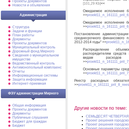
Проекты документов
[101,29 Kb]
<<
Новости и объявления
Ожидаемое исполнение б
>>
proekt11_n_161111_pril_6_
Администрация
Ожидаемое исполнение 
>>
proekt11_n_161111_pril_6
Структура
Задачи и функции
Постановление администрации
План работы
среднесрочного финансового 
Документы
2012-2014 годы" >>
proekt11_n_16
Проекты документов
Муниципальный контроль
Распределение объем
Дорожный фонд Мирного
распорядителям средств
Cведения о муниципальном
видам расходов 
имуществе
>>
proekt11_n_161111_pril_7
Ведомственный контроль
Антимонопольный комплаенс
Основные параметры средн
Отчеты
>>
proekt11_n_161111_pril_
Информационные системы
Защита информации
Реестр расходных обязател
Интернет-приемная
>>
proekt11_n_161111_pril_8_reest
ФЭУ администрации Мирного
Общая информация
Другие новости по теме:
Проекты документов
Документы
СЕМЬДЕСЯТ ЧЕТВЕРТАЯ С
Публичные слушания
Проект решения городско
Бюджет для граждан
Проект решения городско
Бюджет
Проект решения городско