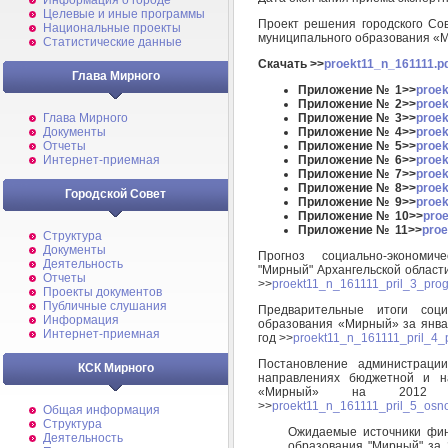
Информация о городе
Целевые и иные программы
Проект решения городского Сов
Национальные проекты
муниципального образования «М
Статистические данные
Скачать >>
proekt11_n_161111.p
Глава Мирного
Приложение № 1>>
proek
Приложение № 2>>
proek
Приложение № 3>>
proek
Глава Мирного
Приложение № 4>>
proek
Документы
Приложение № 5>>
proek
Отчеты
Приложение № 6>>
proek
Интернет-приемная
Приложение № 7>>
proek
Приложение № 8>>
proek
Городской Совет
Приложение № 9>>
proek
Приложение № 10>>
proe
Приложение № 11>>
proe
Структура
Документы
Прогноз социально-экономич
Деятельность
"Мирный" Архангельской области
Отчеты
>>
proekt11_n_161111_pril_3_prog
Проекты документов
Публичные слушания
Предварительные итоги социа
Информация
образования «Мирный» за январ
Интернет-приемная
год >>
proekt11_n_161111_pril_4_p
Постановление администраци
КСК Мирного
направлениях бюджетной и на
«Мирный» на 2012 го
>>
proekt11_n_161111_pril_5_osno
Общая информация
Структура
Ожидаемые источники фи
Деятельность
образования "Мирный" за 