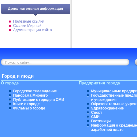
Дополнительная информация
Полезные ссылки
Ссылки Мирный
Администрация сайта
Город и люди
О городе
Предприятия города
Городское телевидение
Муниципальные предпри
Панорама Мирного
Государственные предп
Публикации о городе в СМИ
и учреждения
Книги о городе
Образовательные учреж
Фильмы о городе
Здравоохранение
Спорт
СМИ
Гостиницы
Информация о среднеме
заработной плате