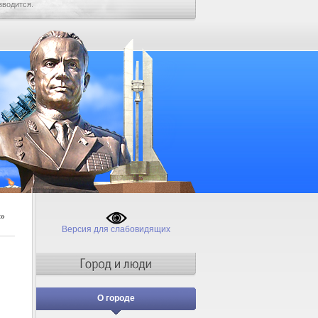
зводится.
»
Версия для слабовидящих
О городе