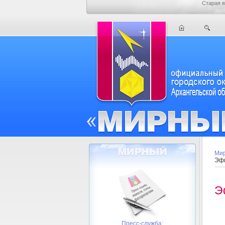
Старая в
Мир
Эфи
Э
Пресс-служба: