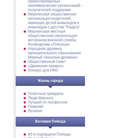
ориентированных
некоммерческих организаций -
получателей поддержки
Мирнинская общественная
организация родителей,
имеющих детей-инвалидов и
инвалидов с детства "Радуга"
Мирнинская местная
общественная организация
ветеранов военной службы
Космодрома «Плесецк»
Народная дружина
муниципального образования
Мирный «Казачья дружина»
Общественный совет
«Движение первых»
Конкурс для НКО
Жизнь города
Почетные граждане
Люди Мирного
Лучший по профессии
Помним!
Религия
Великая Победа
80-я годовщина Победы