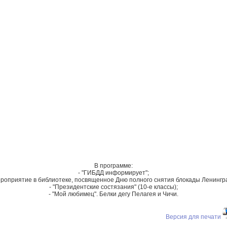
В программе:
- "ГИБДД информирует";
ероприятие в библиотеке, посвященное Дню полного снятия блокады Ленингр
- "Президентские состязания" (10-е классы);
- "Мой любимец". Белки дегу Пелагея и Чичи.
Версия для печати