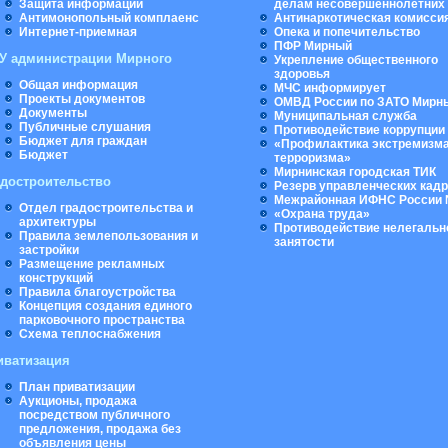
Защита информации
делам несовершеннолетних
Антимонопольный комплаенс
Антинаркотическая комисси
Интернет-приемная
Опека и попечительство
ПФР Мирный
У администрации Мирного
Укрепление общественного
здоровья
Общая информация
МЧС информирует
Проекты документов
ОМВД России по ЗАТО Мирн
Документы
Муниципальная cлужба
Публичные слушания
Противодействие коррупции
Бюджет для граждан
«Профилактика экстремизма
Бюджет
терроризма»
Мирнинская городская ТИК
адостроительство
Резерв управленческих кад
Межрайонная ИФНС России 
Отдел градостроительства и
«Охрана труда»
архитектуры
Противодействие нелегальн
Правила землепользования и
занятости
застройки
Размещение рекламных
конструкций
Правила благоустройства
Концепция создания единого
парковочного пространства
Схема теплоснабжения
иватизация
План приватизации
Аукционы, продажа
посредством публичного
предложения, продажа без
объявления цены