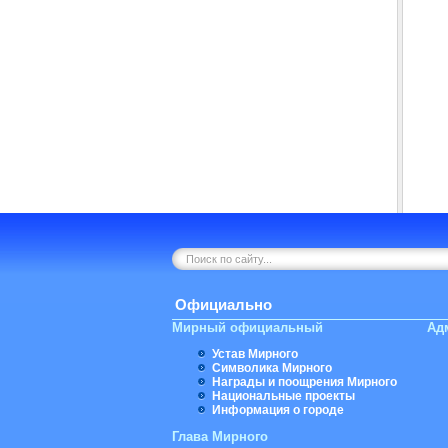
Официально
Мирный официальный
Ад
Устав Мирного
Символика Мирного
Награды и поощрения Мирного
Национальные проекты
Информация о городе
Глава Мирного