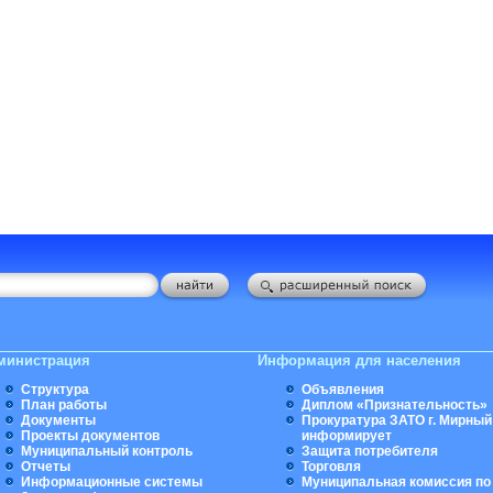
министрация
Информация для населения
Структура
Объявления
План работы
Диплом «Признательность»
Документы
Прокуратура ЗАТО г. Мирный
Проекты документов
информирует
Муниципальный контроль
Защита потребителя
Отчеты
Торговля
Информационные системы
Муниципальная комиссия по