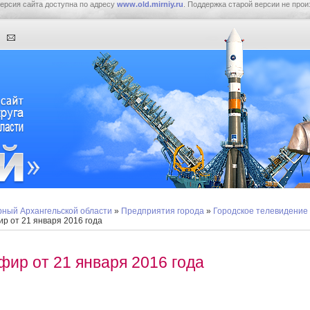
ерсия сайта доступна по адресу
www.old.mirniy.ru
. Поддержка старой версии не прои
ный Архангельской области
»
Предприятия города
»
Городское телевидение
р от 21 января 2016 года
фир от 21 января 2016 года