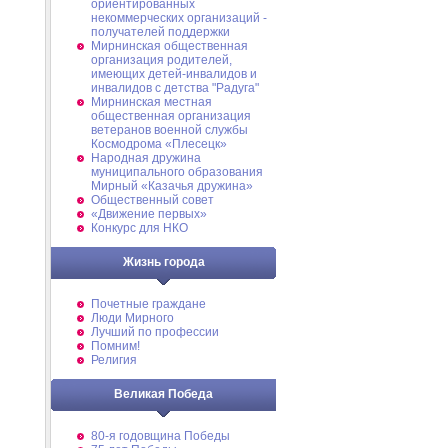
ориентированных
некоммерческих организаций -
получателей поддержки
Мирнинская общественная
организация родителей,
имеющих детей-инвалидов и
инвалидов с детства "Радуга"
Мирнинская местная
общественная организация
ветеранов военной службы
Космодрома «Плесецк»
Народная дружина
муниципального образования
Мирный «Казачья дружина»
Общественный совет
«Движение первых»
Конкурс для НКО
Жизнь города
Почетные граждане
Люди Мирного
Лучший по профессии
Помним!
Религия
Великая Победа
80-я годовщина Победы