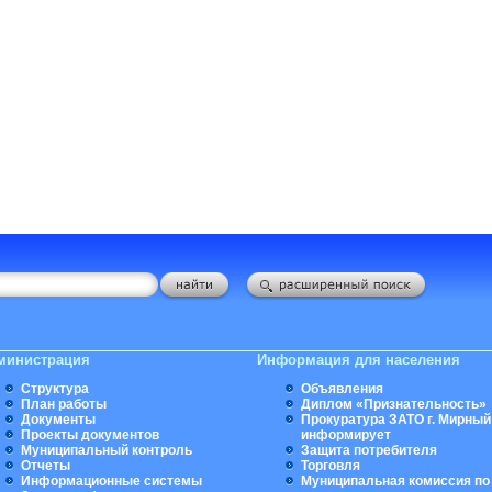
министрация
Информация для населения
Структура
Объявления
План работы
Диплом «Признательность»
Документы
Прокуратура ЗАТО г. Мирный
Проекты документов
информирует
Муниципальный контроль
Защита потребителя
Отчеты
Торговля
Информационные системы
Муниципальная комиссия по