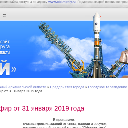
ерсия сайта доступна по адресу
www.old.mirniy.ru
. Поддержка старой версии не прои
ный Архангельской области
»
Предприятия города
»
Городское телевидение
р от 31 января 2019 года
фир от 31 января 2019 года
В программе:
- очистка кровель зданий от снега, наледи и сосулек;
- чествование победителей конкурса "Офицер года";