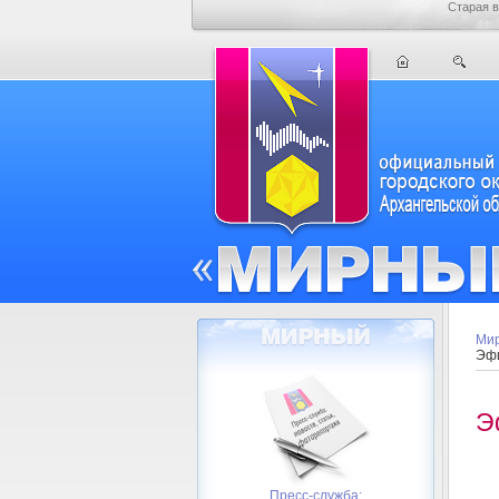
Старая в
Мир
Эфи
Э
Пресс-служба: