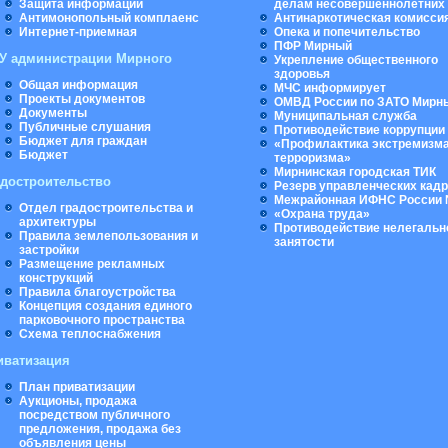
Защита информации
делам несовершеннолетних
Антимонопольный комплаенс
Антинаркотическая комисси
Интернет-приемная
Опека и попечительство
ПФР Мирный
У администрации Мирного
Укрепление общественного
здоровья
Общая информация
МЧС информирует
Проекты документов
ОМВД России по ЗАТО Мирн
Документы
Муниципальная cлужба
Публичные слушания
Противодействие коррупции
Бюджет для граждан
«Профилактика экстремизма
Бюджет
терроризма»
Мирнинская городская ТИК
адостроительство
Резерв управленческих кад
Межрайонная ИФНС России 
Отдел градостроительства и
«Охрана труда»
архитектуры
Противодействие нелегальн
Правила землепользования и
занятости
застройки
Размещение рекламных
конструкций
Правила благоустройства
Концепция создания единого
парковочного пространства
Схема теплоснабжения
иватизация
План приватизации
Аукционы, продажа
посредством публичного
предложения, продажа без
объявления цены