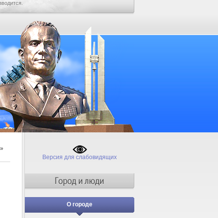
зводится.
»
Версия для слабовидящих
О городе