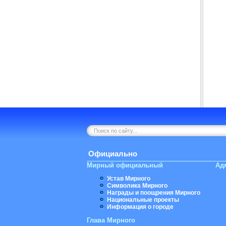
Официально
Мирный официальный
Ад
Устав Мирного
Символика Мирного
Награды и поощрения Мирного
Национальные проекты
Информация о городе
Глава Мирного