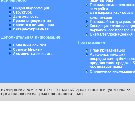
КСК Мирного
архитектуры
Правила землепользова
Общая информация
застройки
Структура
Размещение рекламных
Деятельность
конструкций
Проекты документов
Правила благоустройст
Новости и объявления
Концепция создания еди
Интернет-приемная
парковочного пространс
Схема теплоснабжения
Дополнительная информация
Приватизация
Полезные ссылки
Ссылки Мирный
План приватизации
Администрация сайта
Аукционы, продажа
посредством публичног
предложения, продажа б
объявления цены
Справочная информаци
ГО «Мирный» © 2005-2026 гг. 164170, г. Мирный, Архангельская обл., ул. Ленина, 33.
При использовании материалов ссылка обязательна.