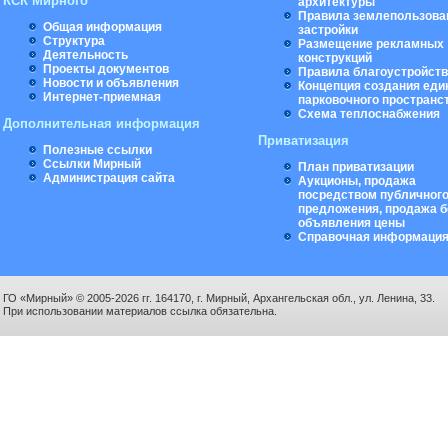
КСК Мирного
архитектуры
Правила землепользова
Общая информация
застройки
Структура
Размещение рекламных
Деятельность
конструкций
Проекты документов
Правила благоустройст
Новости и объявления
Концепция создания еди
Интернет-приемная
парковочного пространс
Схема теплоснабжения
Дополнительная информация
Приватизация
Полезные ссылки
Ссылки Мирный
План приватизации
Администрация сайта
Аукционы, продажа
посредством публичног
предложения, продажа б
объявления цены
Справочная информаци
ГО «Мирный» © 2005-2026 гг. 164170, г. Мирный, Архангельская обл., ул. Ленина, 33.
При использовании материалов ссылка обязательна.