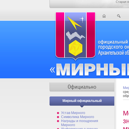
Старая в
Мир
сре
обр
Мирный официальный
М
Устав Мирного
Символика Мирного
з
Награды и поощрения
Мирного
м