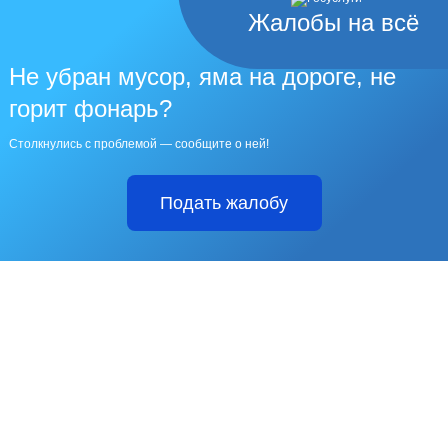
Жалобы на всё
Не убран мусор, яма на дороге, не
горит фонарь?
Столкнулись с проблемой — сообщите о ней!
Подать жалобу