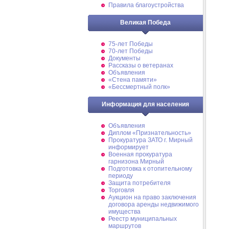
Правила благоустройства
Великая Победа
75-лет Победы
70-лет Победы
Документы
Рассказы о ветеранах
Объявления
«Стена памяти»
«Бессмертный полк»
Информация для населения
Объявления
Диплом «Признательность»
Прокуратура ЗАТО г. Мирный
информирует
Военная прокуратура
гарнизона Мирный
Подготовка к отопительному
периоду
Защита потребителя
Торговля
Аукцион на право заключения
договора аренды недвижимого
имущества
Реестр муниципальных
маршрутов