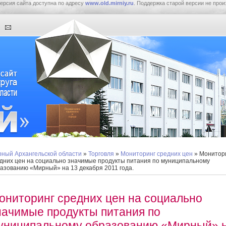
ерсия сайта доступна по адресу
www.old.mirniy.ru
. Поддержка старой версии не прои
ный Архангельской области
»
Торговля
»
Мониторинг средних цен
» Монитор
дних цен на социально значимые продукты питания по муниципальному
азованию «Мирный» на 13 декабря 2011 года.
ониторинг средних цен на социально
начимые продукты питания по
униципальному образованию «Мирный» 