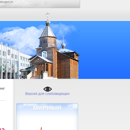
зводится.
инг
Версия для слабовидящих
на