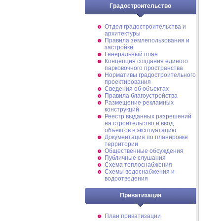
Градостроительство
Отдел градостроительства и
архитектуры
Правила землепользования и
застройки
Генеральный план
Концепция создания единого
парковочного пространства
Нормативы градостроительного
проектирования
Сведения об объектах
Правила благоустройства
Размещение рекламных
конструкций
Реестр выданных разрешений
на строительство и ввод
объектов в эксплуатацию
Документация по планировке
территории
Общественные обсуждения
Публичные слушания
Схема теплоснабжения
Схемы водоснабжения и
водоотведения
Приватизация
План приватизации