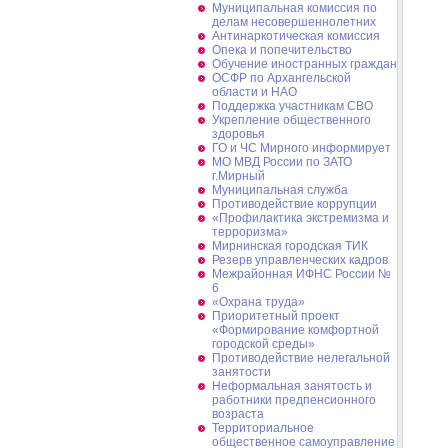
Муниципальная комиссия по
делам несовершеннолетних
Антинаркотическая комиссия
Опека и попечительство
Обучение иностранных граждан
ОСФР по Архангельской
области и НАО
Поддержка участникам СВО
Укрепление общественного
здоровья
ГО и ЧС Мирного информирует
МО МВД России по ЗАТО
г.Мирный
Муниципальная cлужба
Противодействие коррупции
«Профилактика экстремизма и
терроризма»
Мирнинская городская ТИК
Резерв управленческих кадров
Межрайонная ИФНС России №
6
«Охрана труда»
Приоритетный проект
«Формирование комфортной
городской среды»
Противодействие нелегальной
занятости
Неформальная занятость и
работники предпенсионного
возраста
Территориальное
общественное самоуправление