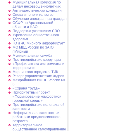
Муниципальная комиссия по
делам несовершеннолетних
Антинаркотическая комиссия
Опека и попечительство
Обучение иностранных граждан
ОСФР по Архангельской
области и НАО
Поддержка участникам СВО
Укрепление общественного
здоровья
ГО и ЧС Мирного информирует
МО МВД России по ЗАТО
г.Мирный
Муниципальная cлужба
Противодействие коррупции
«Профилактика экстремизма и
терроризма»
Мирнинская городская ТИК
Резерв управленческих кадров
Межрайонная ИФНС России №
6
«Охрана труда»
Приоритетный проект
«Формирование комфортной
городской среды»
Противодействие нелегальной
занятости
Неформальная занятость и
работники предпенсионного
возраста
Территориальное
общественное самоуправление