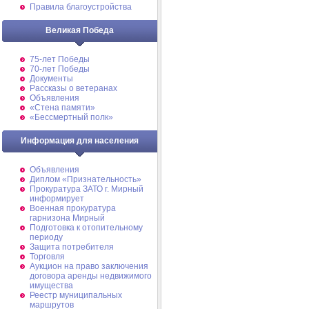
Правила благоустройства
Великая Победа
75-лет Победы
70-лет Победы
Документы
Рассказы о ветеранах
Объявления
«Стена памяти»
«Бессмертный полк»
Информация для населения
Объявления
Диплом «Признательность»
Прокуратура ЗАТО г. Мирный
информирует
Военная прокуратура
гарнизона Мирный
Подготовка к отопительному
периоду
Защита потребителя
Торговля
Аукцион на право заключения
договора аренды недвижимого
имущества
Реестр муниципальных
маршрутов