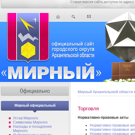
Старая версия сайта доступна по адресу
Мирный Архангельской области
Мирный официальный
Торговля
Нормативно-правовые акты
Устав Мирного
Символика Мирного
Нормативно-правовые акт
Награды и поощрения
Нормативно-правовые акт
Мирного
Нормативно-правовые ак