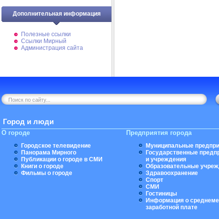
Дополнительная информация
Полезные ссылки
Ссылки Мирный
Администрация сайта
Город и люди
О городе
Предприятия города
Городское телевидение
Муниципальные предпри
Панорама Мирного
Государственные предп
Публикации о городе в СМИ
и учреждения
Книги о городе
Образовательные учреж
Фильмы о городе
Здравоохранение
Спорт
СМИ
Гостиницы
Информация о среднеме
заработной плате