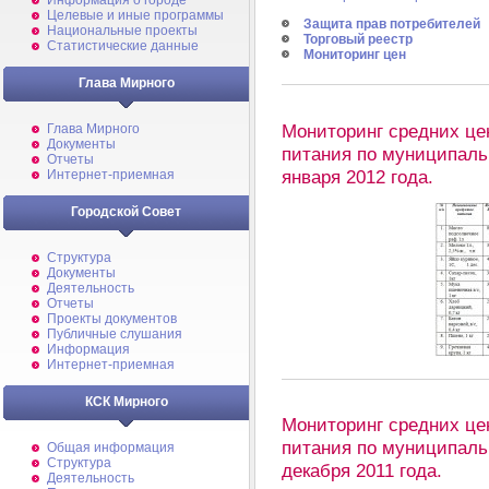
Информация о городе
Целевые и иные программы
Защита прав потребителей
Национальные проекты
Торговый реестр
Статистические данные
Мониторинг цен
Глава Мирного
Мониторинг средних це
Глава Мирного
Документы
питания по муниципаль
Отчеты
января 2012 года.
Интернет-приемная
Городской Совет
Структура
Документы
Деятельность
Отчеты
Проекты документов
Публичные слушания
Информация
Интернет-приемная
КСК Мирного
Мониторинг средних це
питания по муниципаль
Общая информация
Структура
декабря 2011 года.
Деятельность