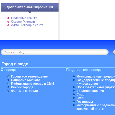
Дополнительная информация
Полезные ссылки
Ссылки Мирный
Администрация сайта
Город и люди
О городе
Предприятия города
Городское телевидение
Муниципальные предпри
Панорама Мирного
Государственные предп
Публикации о городе в СМИ
и учреждения
Книги о городе
Образовательные учреж
Фильмы о городе
Здравоохранение
Спорт
СМИ
Гостиницы
Информация о среднеме
заработной плате