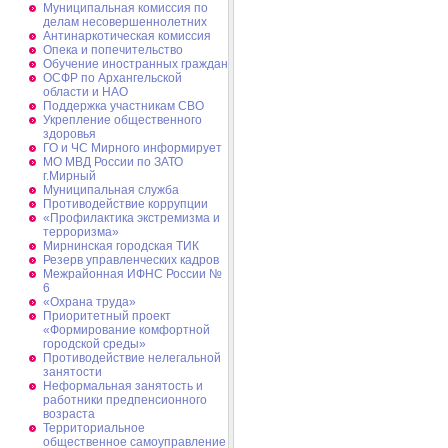
Муниципальная комиссия по
делам несовершеннолетних
Антинаркотическая комиссия
Опека и попечительство
Обучение иностранных граждан
ОСФР по Архангельской
области и НАО
Поддержка участникам СВО
Укрепление общественного
здоровья
ГО и ЧС Мирного информирует
МО МВД России по ЗАТО
г.Мирный
Муниципальная cлужба
Противодействие коррупции
«Профилактика экстремизма и
терроризма»
Мирнинская городская ТИК
Резерв управленческих кадров
Межрайонная ИФНС России №
6
«Охрана труда»
Приоритетный проект
«Формирование комфортной
городской среды»
Противодействие нелегальной
занятости
Неформальная занятость и
работники предпенсионного
возраста
Территориальное
общественное самоуправление