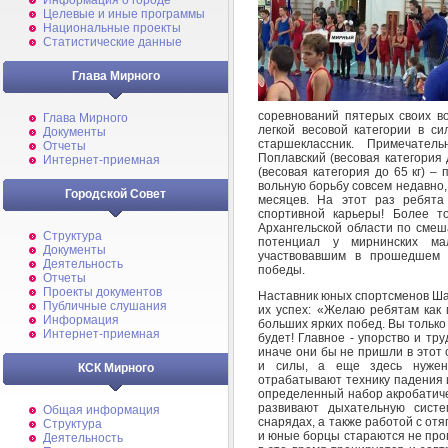
Информация о городе
Целевые и иные программы
Национальные проекты
Статистические данные
Глава Мирного
соревнований пятерых своих во
Глава Мирного
легкой весовой категории в си
Документы
старшеклассник. Примечате
Отчеты
Поплавский (весовая категория
Интернет-приемная
(весовая категория до 65 кг) 
вольную борьбу совсем недавно
Городской Совет
месяцев. На этот раз ребята
спортивной карьеры! Более т
Архангельской области по сме
Структура
потенциал у мирнинских ма
Документы
участвовавшим в прошедшем т
Деятельность
победы.
Отчеты
Проекты документов
Наставник юных спортсменов Ша
Публичные слушания
их успех: «Желаю ребятам как 
Информация
больших ярких побед. Вы только 
Интернет-приемная
будет! Главное - упорство и тр
иначе они бы не пришли в этот 
и силы, а еще здесь нужен
КСК Мирного
отрабатывают технику падения 
определенный набор акробатиче
развивают дыхательную сист
Общая информация
снарядах, а также работой с от
Структура
и юные борцы стараются не пропу
Деятельность