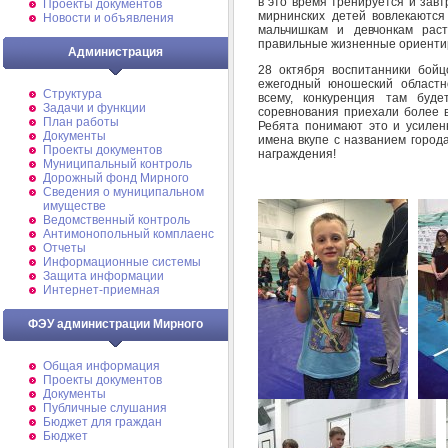
в это время тренируется и завт
Проекты документов
мирнинских детей вовлекаются
Новости и объявления
мальчишкам и девчонкам рас
правильные жизненные ориенти
Администрация
28 октября воспитанники бойц
ежегодный юношеский областн
Структура
всему, конкуренция там буд
Задачи и функции
соревнования приехали более в
План работы
Ребята понимают это и усилен
Документы
имена вкупе с названием город
Проекты документов
награждения!
Муниципальный контроль
Дорожный фонд Мирного
Cведения о муниципальном
имуществе
Ведомственный контроль
Антимонопольный комплаенс
Отчеты
Информационные системы
Защита информации
Интернет-приемная
ФЭУ администрации Мирного
Общая информация
Проекты документов
Документы
Публичные слушания
Бюджет для граждан
Бюджет