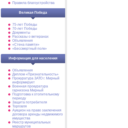
Правила благоустройства
Великая Победа
75-лет Победы
70-лет Победы
Документы
Рассказы о ветеранах
Объявления
«Стена памяти»
«Бессмертный полк»
Информация для населения
Объявления
Диплом «Признательность»
Прокуратура ЗАТО г. Мирный
информирует
Военная прокуратура
гарнизона Мирный
Подготовка к отопительному
периоду
Защита потребителя
Торговля
Аукцион на право заключения
договора аренды недвижимого
имущества
Реестр муниципальных
маршрутов