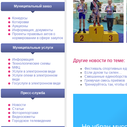
Муниципальный заказ
Конкурсы
Котировки
Аукционы
Информация, документы
Проекты правовых актов о
нормировании в сфере закупок
Муниципальные услуги
Информация
Другие новости по теме:
Технологические схемы
МФЦ
Фестиваль спортивных е
Услуги в электронном виде
Если духом ты силен…
Услуги опеки в электронном
Смешанные единоборств
виде
Гремучая смесь приёмов
Госуслуги в электронном виде
Тренируйтесь так, чтобы
Пресс-служба
Новости
Статьи
Фоторепортажи
Видеосюжеты
Городское телевидение
Не убран мусо