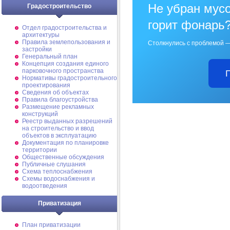
Не убран мусо
Градостроительство
горит фонарь
Отдел градостроительства и
архитектуры
Правила землепользования и
Столкнулись с проблемой —
застройки
Генеральный план
Концепция создания единого
парковочного пространства
Нормативы градостроительного
проектирования
Сведения об объектах
Правила благоустройства
Размещение рекламных
конструкций
Реестр выданных разрешений
на строительство и ввод
объектов в эксплуатацию
Документация по планировке
территории
Общественные обсуждения
Публичные слушания
Схема теплоснабжения
Схемы водоснабжения и
водоотведения
Приватизация
План приватизации