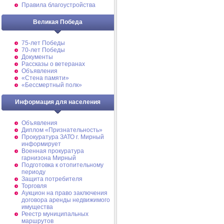
Правила благоустройства
Великая Победа
75-лет Победы
70-лет Победы
Документы
Рассказы о ветеранах
Объявления
«Стена памяти»
«Бессмертный полк»
Информация для населения
Объявления
Диплом «Признательность»
Прокуратура ЗАТО г. Мирный
информирует
Военная прокуратура
гарнизона Мирный
Подготовка к отопительному
периоду
Защита потребителя
Торговля
Аукцион на право заключения
договора аренды недвижимого
имущества
Реестр муниципальных
маршрутов