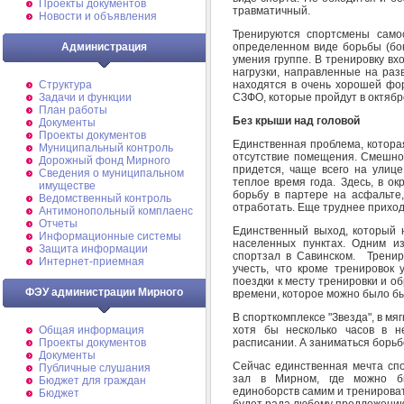
Проекты документов
травматичный.
Новости и объявления
Тренируются спортсмены само
определенном виде борьбы (бок
Администрация
умения группе. В тренировку вхо
нагрузки, направленные на раз
находятся в очень хорошей фор
Структура
СЗФО, которые пройдут в октябр
Задачи и функции
План работы
Без крыши над головой
Документы
Проекты документов
Единственная проблема, котора
Муниципальный контроль
отсутствие помещения. Смешно 
Дорожный фонд Мирного
придется, чаще всего на улице
Cведения о муниципальном
теплое время года. Здесь, в ок
имуществе
борьбу в партере на асфальте
Ведомственный контроль
отработать. Еще труднее приход
Антимонопольный комплаенс
Отчеты
Единственный выход, который н
Информационные системы
населенных пунктах. Одним и
Защита информации
спортзал в Савинском. Тренир
Интернет-приемная
учесть, что кроме тренировок 
поездки к месту тренировки и об
ФЭУ администрации Мирного
времени, которое можно было бы
В спорткомплексе "Звезда", в мя
хотя бы несколько часов в н
Общая информация
расписании. А заниматься борьб
Проекты документов
Документы
Сейчас единственная мечта спо
Публичные слушания
зал в Мирном, где можно б
Бюджет для граждан
единоборств самим и тренироват
Бюджет
будет рада любому предложени