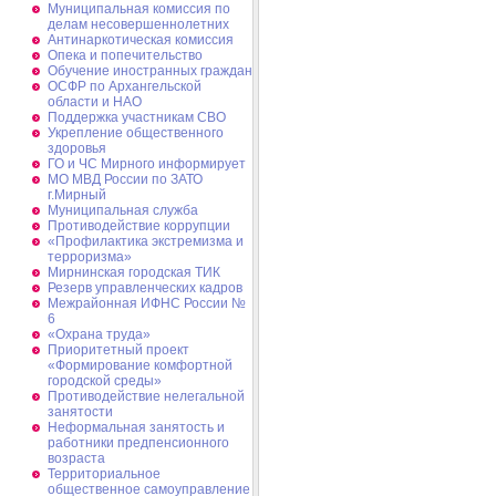
Муниципальная комиссия по
делам несовершеннолетних
Антинаркотическая комиссия
Опека и попечительство
Обучение иностранных граждан
ОСФР по Архангельской
области и НАО
Поддержка участникам СВО
Укрепление общественного
здоровья
ГО и ЧС Мирного информирует
МО МВД России по ЗАТО
г.Мирный
Муниципальная cлужба
Противодействие коррупции
«Профилактика экстремизма и
терроризма»
Мирнинская городская ТИК
Резерв управленческих кадров
Межрайонная ИФНС России №
6
«Охрана труда»
Приоритетный проект
«Формирование комфортной
городской среды»
Противодействие нелегальной
занятости
Неформальная занятость и
работники предпенсионного
возраста
Территориальное
общественное самоуправление