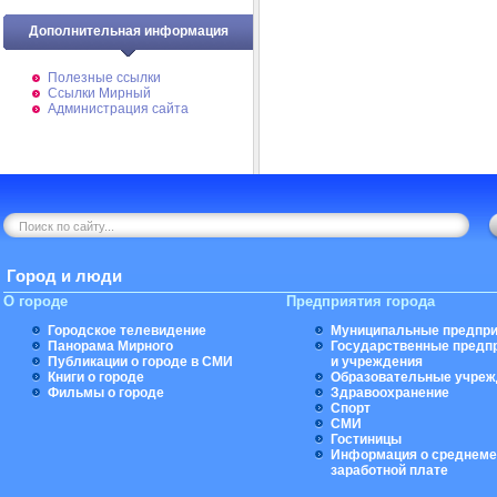
Дополнительная информация
Полезные ссылки
Ссылки Мирный
Администрация сайта
Город и люди
О городе
Предприятия города
Городское телевидение
Муниципальные предпри
Панорама Мирного
Государственные предп
Публикации о городе в СМИ
и учреждения
Книги о городе
Образовательные учреж
Фильмы о городе
Здравоохранение
Спорт
СМИ
Гостиницы
Информация о среднеме
заработной плате