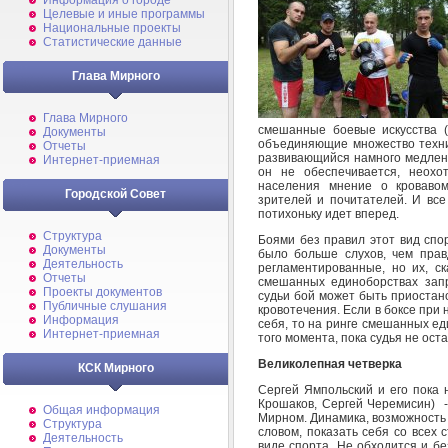
Информация о городе
Целевые и иные программы
Национальные проекты
Статистические данные
Глава Мирного
Глава Мирного
смешанные боевые искусства (в
Документы
объединяющие множество техник
Отчеты
развивающийся намного медленн
Интернет-приемная
он не обеспечивается, неох
населения мнение о кровавом
Городской Совет
зрителей и почитателей. И все
потихоньку идет вперед.
Структура
Боями без правил этот вид спор
Документы
было больше слухов, чем прав
Деятельность
регламентированные, но их, ск
Отчеты
смешанных единоборствах зап
Проекты документов
судьи бой может быть приостан
Публичные слушания
кровотечения. Если в боксе при 
Информация
себя, то на ринге смешанных ед
Интернет-приемная
того момента, пока судья не ост
Великолепная четверка
КСК Мирного
Сергей Ямпольский и его пока 
Крошаков, Сергей Черемисин) -
Общая информация
Мирном. Динамика, возможность 
Структура
словом, показать себя со всех с
Деятельность
виде спорта. Не обходится и бе