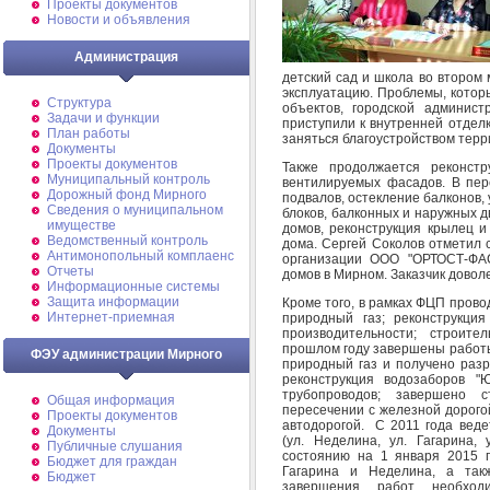
Проекты документов
Новости и объявления
Администрация
детский сад и школа во втором 
эксплуатацию. Проблемы, котор
Структура
объектов, городской админис
Задачи и функции
приступили к внутренней отдел
План работы
заняться благоустройством терр
Документы
Проекты документов
Также продолжается реконст
Муниципальный контроль
вентилируемых фасадов. В пер
Дорожный фонд Мирного
подвалов, остекление балконов,
Cведения о муниципальном
блоков, балконных и наружных 
имуществе
домов, реконструкция крылец и
Ведомственный контроль
дома. Сергей Соколов отметил 
Антимонопольный комплаенс
организации ООО "ОРТОСТ-ФАС
Отчеты
домов в Мирном. Заказчик доволе
Информационные системы
Защита информации
Кроме того, в рамках ФЦП пров
Интернет-приемная
природный газ; реконструкци
производительности; строите
прошлом году завершены работы
ФЭУ администрации Мирного
природный газ и получено разр
реконструкция водозаборов "
трубопроводов; завершено с
Общая информация
пересечении с железной дорогой
Проекты документов
автодорогой. С 2011 года веде
Документы
(ул. Неделина, ул. Гагарина, 
Публичные слушания
состоянию на 1 января 2015 
Бюджет для граждан
Гагарина и Неделина, а так
Бюджет
завершения работ необходи