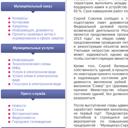
территории, выполнить укладку
Муниципальный заказ
бордюрного камня и устройство
60 %. Срок завершения работ по 
Конкурсы
Сергей Соколов сообщил о т
Котировки
подготовлен пакет документ
Аукционы
Федеральной целевой прогр
Информация, документы
космической деятельности Рос
Проекты правовых актов о
является продолжением програ
нормировании в сфере закупок
2015 годы", на общую сумму 
предложениями проведения пят
и реконструкции объектов жил
Муниципальные услуги
Учитывая непростую экономич
может задержаться, однако а
чтобы соответствующие министе
Информация
Технологические схемы
Кроме того, Сергей Валерь
МФЦ
собственность зданий, в прошл
Услуги в электронном виде
по некоторым принято положител
Услуги опеки в электронном
в надлежащее состояние для 
виде
девяноста миллионов рублей.
Госуслуги в электронном виде
магазинов "Север" (ул. Циргвава
причине Министерство обор
Пресс-служба
состояние зданий; без должного
разрушиться.
После выступления главы админ
Новости
заработает ливневая канализац
Статьи
не первый год? Предусмотре
Фоторепортажи
бассейнов в строящихся шк
Видеосюжеты
мероприятия по повышению
Городское телевидение
предприятий - "Муниципал-Сер