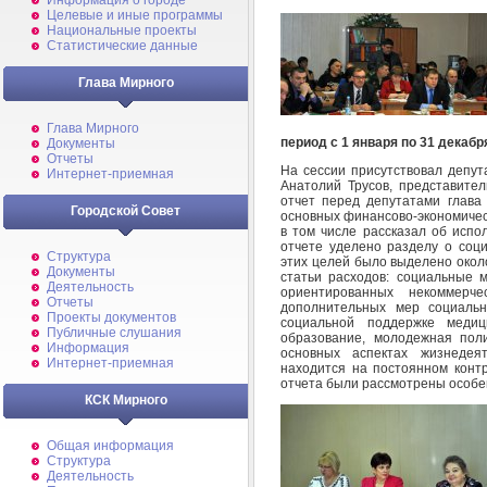
Информация о городе
Целевые и иные программы
Национальные проекты
Статистические данные
Глава Мирного
Глава Мирного
период с 1 января по 31 декабр
Документы
Отчеты
На сессии присутствовал депут
Интернет-приемная
Анатолий Трусов, представител
отчет перед депутатами глава
Городской Совет
основных финансово-экономичес
в том числе рассказал об испо
отчете уделено разделу о соц
Структура
этих целей было выделено окол
Документы
статьи расходов: социальные 
Деятельность
ориентированных некоммерч
Отчеты
дополнительных мер социальн
Проекты документов
социальной поддержке медици
Публичные слушания
образование, молодежная поли
Информация
основных аспектах жизнедея
Интернет-приемная
находится на постоянном конт
отчета были рассмотрены особе
КСК Мирного
Общая информация
Структура
Деятельность