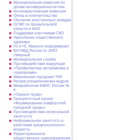
Муниципальная комиссия по
делам несовершеннолетних
Антинаркотическая комиссия
Опека и попечительство
Обучение иностранных граждан
ОСФР по Архангельской
области и НАО
Поддержка участникам СВО
Укрепление общественного
здоровья
ГО и ЧС Мирного информирует
МО МВД России по ЗАТО
г.Мирный
Муниципальная cлужба
Противодействие коррупции
«Профилактика экстремизма и
терроризма»
Мирнинская городская ТИК
Резерв управленческих кадров
Межрайонная ИФНС России №
6
«Охрана труда»
Приоритетный проект
«Формирование комфортной
городской среды»
Противодействие нелегальной
занятости
Неформальная занятость и
работники предпенсионного
возраста
Территориальное
общественное самоуправление