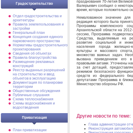
празднования 70-летия Великой
Градостроительство
Валерьевич сообщил о некотор
время, которые положительно ск
Отдел градостроительства и
Немаловажное значение для 
архитектуры
редакция которого была принят
Правила землепользования и
Программы комплексного соц
застройки
Архангельской области на 2012-
Генеральный план
сессию, Программа подверглас
Концепция создания единого
Средства, выделяемые на р
парковочного пространства
развитие социальной и инже
Нормативы градостроительного
населения города жилищно-к
проектирования
культуры и массового спорт
Сведения об объектах
множество важных задач. Нео
Правила благоустройства
вызвана приведением его в
Размещение рекламных
правовыми актами. Уточнены на
конструкций
за счет дотаций, предоставл
Реестр выданных разрешений
режимом безопасного функцио
на строительство и ввод
средств из федерального бю
объектов в эксплуатацию
депутатами Программа в ближа
Документация по планировке
Министерство обороны РФ.
территории
Общественные обсуждения
Публичные слушания
Схема теплоснабжения
Схемы водоснабжения и
водоотведения
Другие новости по теме:
Приватизация
Глава администрации отч
Реконструкция автомобил
План приватизации
Реконструкция городских