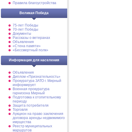
Правила благоустройства
Великая Победа
75-лет Победы
70-лет Победы
Документы
Рассказы о ветеранах
Объявления
«Стена памяти»
«Бессмертный полк»
Информация для населения
Объявления
Диплом «Признательность»
Прокуратура ЗАТО г. Мирный
информирует
Военная прокуратура
гарнизона Мирный
Подготовка к отопительному
периоду
Защита потребителя
Торговля
Аукцион на право заключения
договора аренды недвижимого
имущества
Реестр муниципальных
маршрутов