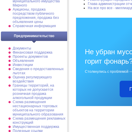
муниципального имущества
Глава администрации отч
Мирного
На все про все - миллиар
Аукционы, продажа
посредством публичного
предложения, продажа без
объявления цены
Справочная информация
Предпринимательство
Документы
Не убран мусо
Финансовая поддержка
Проекты документов
горит фонарь
Объявления
Инвестиции
Сведения о предоставленных
Столкнулись с проблемой —
льготах
Оценка регулирующего
воздействия
Границы территорий, на
которых не допускается
розничная продажа
алкогольной продукции
Схема размещения
нестационарных торговых
объектов на территории
муниципального образования
Схема размещения рекламных
конструкций
Имущественная поддержка
Полезные ссылки