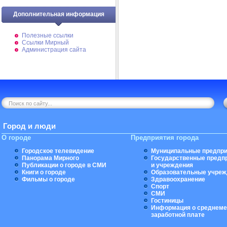
Дополнительная информация
Полезные ссылки
Ссылки Мирный
Администрация сайта
Город и люди
О городе
Предприятия города
Городское телевидение
Муниципальные предпри
Панорама Мирного
Государственные предп
Публикации о городе в СМИ
и учреждения
Книги о городе
Образовательные учреж
Фильмы о городе
Здравоохранение
Спорт
СМИ
Гостиницы
Информация о среднеме
заработной плате