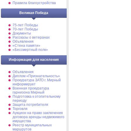
Правила благоустройства
Великая Победа
75-лет Победы
70-лет Победы
Документы
Рассказы о ветеранах
Объявления
«Стена памяти»
«Бессмертный полк»
Информация для населения
Объявления
Диплом «Признательность»
Прокуратура ЗАТО г. Мирный
информирует
Военная прокуратура
гарнизона Мирный
Подготовка к отопительному
периоду
Защита потребителя
Торговля
Аукцион на право заключения
договора аренды недвижимого
имущества
Реестр муниципальных
маршрутов