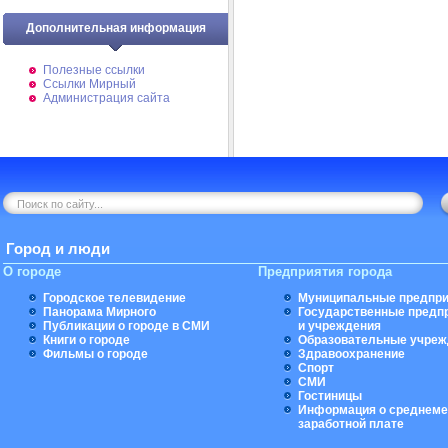
Дополнительная информация
Полезные ссылки
Ссылки Мирный
Администрация сайта
Город и люди
О городе
Предприятия города
Городское телевидение
Муниципальные предпри
Панорама Мирного
Государственные предп
Публикации о городе в СМИ
и учреждения
Книги о городе
Образовательные учреж
Фильмы о городе
Здравоохранение
Спорт
СМИ
Гостиницы
Информация о среднеме
заработной плате