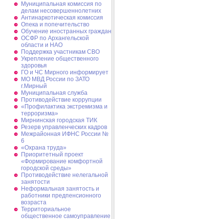
Муниципальная комиссия по
делам несовершеннолетних
Антинаркотическая комиссия
Опека и попечительство
Обучение иностранных граждан
ОСФР по Архангельской
области и НАО
Поддержка участникам СВО
Укрепление общественного
здоровья
ГО и ЧС Мирного информирует
МО МВД России по ЗАТО
г.Мирный
Муниципальная cлужба
Противодействие коррупции
«Профилактика экстремизма и
терроризма»
Мирнинская городская ТИК
Резерв управленческих кадров
Межрайонная ИФНС России №
6
«Охрана труда»
Приоритетный проект
«Формирование комфортной
городской среды»
Противодействие нелегальной
занятости
Неформальная занятость и
работники предпенсионного
возраста
Территориальное
общественное самоуправление