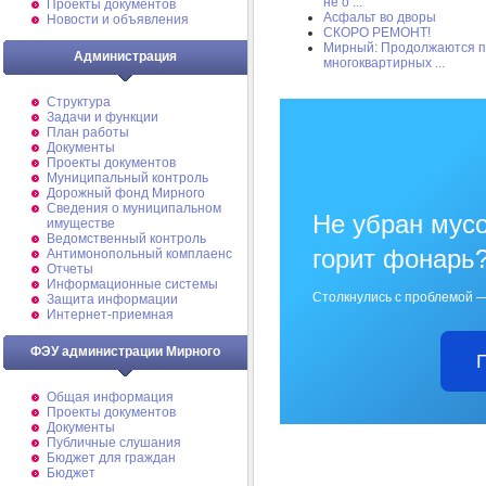
не о ...
Проекты документов
Асфальт во дворы
Новости и объявления
СКОРО РЕМОНТ!
Мирный: Продолжаются п
Администрация
многоквартирных ...
Структура
Задачи и функции
План работы
Документы
Проекты документов
Муниципальный контроль
Дорожный фонд Мирного
Cведения о муниципальном
Не убран мусо
имуществе
Ведомственный контроль
горит фонарь
Антимонопольный комплаенс
Отчеты
Информационные системы
Столкнулись с проблемой —
Защита информации
Интернет-приемная
ФЭУ администрации Мирного
Общая информация
Проекты документов
Документы
Публичные слушания
Бюджет для граждан
Бюджет