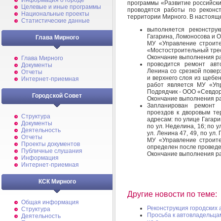
Информация о городе
программы «Развитие российски
Целевые и иные программы
проводятся работы по реконс
Национальные проекты
территории Мирного. В настоящ
Статистические данные
выполняется реконстру
Гагарина, Ломоносова и О
Глава Мирного
МУ «Управление строите
«Мостостроительный тре
Окончание выполнения раб
Глава Мирного
проводится ремонт авт
Документы
Ленина со срезкой повер
Отчеты
и верхнего слоя из щебе
Интернет-приемная
работ является МУ «Упр
Подрядчик - ООО «Севдор
Городской Совет
Окончание выполнения раб
Запланирован ремонт 
проездов к дворовым те
Структура
адресам: по улице Гагарин
Документы
по ул. Неделина, 16; по ул.
Деятельность
ул. Ленина 47, 49, по ул.
Отчеты
МУ «Управление строител
Проекты документов
определен после проведен
Публичные слушания
Окончание выполнения ра
Информация
Интернет-приемная
КСК Мирного
Другие новости по теме:
Общая информация
Реконструкция городских
Структура
Просьба к автовладельца
Деятельность