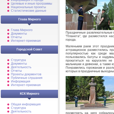
Информация о городе
Целевые и иные программы
Национальные проекты
Статистические данные
Глава Мирного
Глава Мирного
Праздничные развлекательные п
Документы
"Планета", где разместился н
Отчеты
города.
Интернет-приемная
Маленьким раем этот праздник
Городской Совет
аттракционов разместились пр
популярностью как среди м
пользовались батуты и надувны
Структура
прокатиться на каруселях не
Документы
мальчишки и девчонки, а также 
Деятельность
Понравились горожанам и разл
Отчеты
которых в праздничные выходные
Проекты документов
Публичные слушания
Информация
Интернет-приемная
КСК Мирного
Общая информация
Структура
Деятельность
посмотреть на него собралос