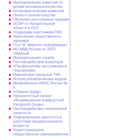
Муниципальная комиссия по
делам несовершеннолетних
Антинаркотическая комиссия
Опека и попечительство
Обучение иностранных граждан
ОСФР по Архангельской
области и НАО
Поддержка участникам СВО
Укрепление общественного
здоровья
ГО и ЧС Мирного информирует
МО МВД России по ЗАТО
г.Мирный
Муниципальная cлужба
Противодействие коррупции
«Профилактика экстремизма и
терроризма»
Мирнинская городская ТИК
Резерв управленческих кадров
Межрайонная ИФНС России №
6
«Охрана труда»
Приоритетный проект
«Формирование комфортной
городской среды»
Противодействие нелегальной
занятости
Неформальная занятость и
работники предпенсионного
возраста
Территориальное
общественное самоуправление