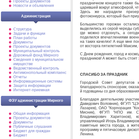
Проекты документов
праздничном концерте также бы
Новости и объявления
царившей вокруг атмосферой, чт
Здесь же наградили призер
фотоконкурса, который был приу
Администрация
Большинство горожан осталис
выделились из серой череды субб
Структура
где можно отдохнуть, а сегодн
Задачи и функции
поделился впечатлениями военн
План работы
на таких качелях! А еще мне по
Документы
от восторга пятилетний Максим,
Проекты документов
Муниципальный контроль
С Днем рождения, город и косм
Дорожный фонд Мирного
праздников! А может быть стоит
Cведения о муниципальном
имуществе
Ведомственный контроль
Антимонопольный комплаенс
СПАСИБО ЗА ПРАЗДНИК
Отчеты
Информационные системы
Городской Совет депутатов
Защита информации
благодарность спонсорам, оказ
Интернет-приемная
й годовщины со дня образовани
Благодаря деятельному участ
ФЭУ администрации Мирного
Давидович Воловник), ФГУП "ЦЭ
Лазарев), ОАО "Корпорация "Ко
Мисник), ФГУП "НПО им. С.
Общая информация
Владимирович Харитонов), к
Проекты документов
управляющий Игорь Владимирови
Документы
памятные места города, а жит
Публичные слушания
программу и пятичасовую диско
Бюджет для граждан
Ленина.
Бюджет