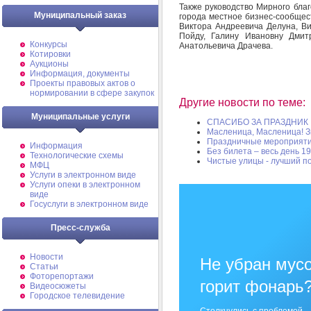
Также руководство Мирного бла
Муниципальный заказ
города местное бизнес-сообщес
Виктора Андреевича Делуна, В
Пойду, Галину Ивановну Дмит
Конкурсы
Анатольевича Драчева.
Котировки
Аукционы
Информация, документы
Проекты правовых актов о
нормировании в сфере закупок
Другие новости по теме:
Муниципальные услуги
СПАСИБО ЗА ПРАЗДНИК
Масленица, Масленица! Зи
Праздничные мероприяти
Информация
Без билета – весь день 19
Технологические схемы
Чистые улицы - лучший п
МФЦ
Услуги в электронном виде
Услуги опеки в электронном
виде
Госуслуги в электронном виде
Пресс-служба
Новости
Не убран мусо
Статьи
Фоторепортажи
горит фонарь
Видеосюжеты
Городское телевидение