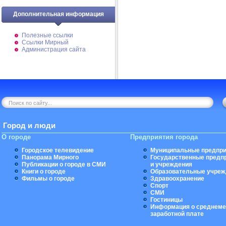
Дополнительная информация
Полезные ссылки
Ссылки Мирный
Администрация сайта
Город и люди
О городе
Предприятия города
Городское телевидение
Муниципальные предпри
Панорама Мирного
Государственные предп
Публикации о городе в СМИ
и учреждения
Книги о городе
Образовательные учреж
Фильмы о городе
Здравоохранение
Спорт
СМИ
Гостиницы
Информация о среднеме
заработной плате