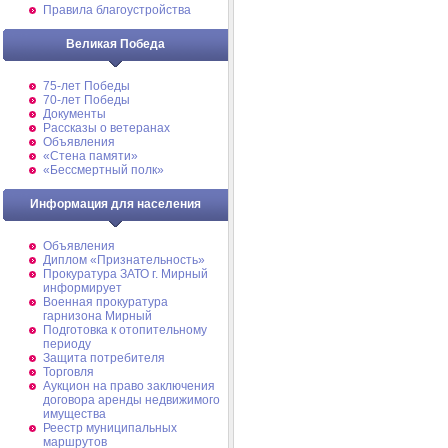
Правила благоустройства
Великая Победа
75-лет Победы
70-лет Победы
Документы
Рассказы о ветеранах
Объявления
«Стена памяти»
«Бессмертный полк»
Информация для населения
Объявления
Диплом «Признательность»
Прокуратура ЗАТО г. Мирный
информирует
Военная прокуратура
гарнизона Мирный
Подготовка к отопительному
периоду
Защита потребителя
Торговля
Аукцион на право заключения
договора аренды недвижимого
имущества
Реестр муниципальных
маршрутов