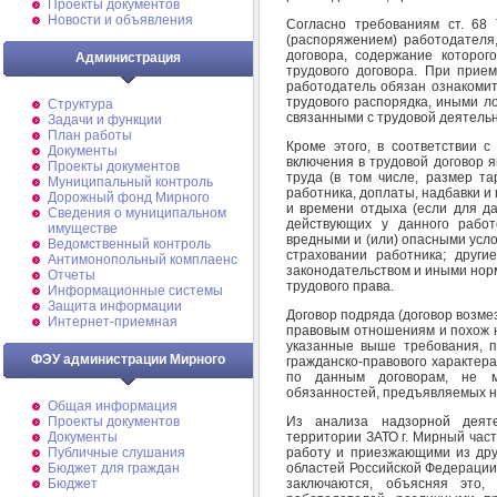
Проекты документов
Новости и объявления
Согласно требованиям ст. 68
(распоряжением) работодателя
договора, содержание которог
Администрация
трудового договора. При прием
работодатель обязан ознакомит
трудового распорядка, иными л
Структура
связанными с трудовой деятельн
Задачи и функции
План работы
Кроме этого, в соответствии 
Документы
включения в трудовой договор 
Проекты документов
труда (в том числе, размер та
Муниципальный контроль
работника, доплаты, надбавки 
Дорожный фонд Мирного
и времени отдыха (если для да
Cведения о муниципальном
действующих у данного работ
имуществе
вредными и (или) опасными усл
Ведомственный контроль
страховании работника; други
Антимонопольный комплаенс
законодательством и иными но
Отчеты
трудового права.
Информационные системы
Защита информации
Договор подряда (договор возмез
Интернет-приемная
правовым отношениям и похож на
указанные выше требования, п
ФЭУ администрации Мирного
гражданско-правового характера
по данным договорам, не м
обязанностей, предъявляемых н
Общая информация
Из анализа надзорной деяте
Проекты документов
территории ЗАТО г. Мирный част
Документы
работу и приезжающими из друг
Публичные слушания
областей Российской Федерации
Бюджет для граждан
заключаются, объясняя это,
Бюджет