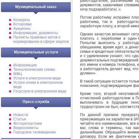
работодателей, различными п
документов, заканчивая словами
Муниципальный заказ
хочу подзаработать!..».
Потом работнику исправно плат
Конкурсы
работника, так и работодате
Котировки
заработную плату, а второй имее
Аукционы
Информация, документы
Однако зачастую возникает ситу
Проекты правовых актов о
платить с перебоями в один-
нормировании в сфере закупок
Попытки выяснить у работод
обещаниям, время идет, а денег
семьи и кредитные обязательств
Муниципальные услуги
и с удивлением узнают, что сдел
документальных подтверждений и
его имени и номера телефона, 
Информация
а работодатель делает вид, что
Технологические схемы
должен».
МФЦ
Услуги в электронном виде
В такой ситуации остается только
Услуги опеки в электронном
показания, подтверждающие факт
виде
Госуслуги в электронном виде
Кроме того, второй негативно
отчислений работодателем в П
Пресс-служба
выплачивать в будущем пен
трудоустроен не был, соответст
По данной причине прокурату
Новости
приезжающих на заработки в ЗА
Статьи
читайте его наименование, все 
Фоторепортажи
вас слова и термины, так ка
Видеосюжеты
дальнейшем. Обращайте вниман
Городское телевидение
договору. Если же фактически