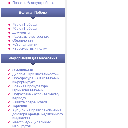
Правила благоустройства
Великая Победа
75-лет Победы
70-лет Победы
Документы
Рассказы о ветеранах
Объявления
«Стена памяти»
«Бессмертный полк»
Информация для населения
Объявления
Диплом «Признательность»
Прокуратура ЗАТО г. Мирный
информирует
Военная прокуратура
гарнизона Мирный
Подготовка к отопительному
периоду
Защита потребителя
Торговля
Аукцион на право заключения
договора аренды недвижимого
имущества
Реестр муниципальных
маршрутов