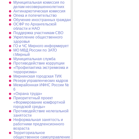
Муниципальная комиссия по
делам несовершеннолетних
Антинаркотическая комиссия
Опека и попечительство
Обучение иностранных граждан
ОСФР по Архангельской
области и НАО
Поддержка участникам СВО
Укрепление общественного
здоровья
ГО и ЧС Мирного информирует
МО МВД России по ЗАТО
г.Мирный
Муниципальная cлужба
Противодействие коррупции
«Профилактика экстремизма и
терроризма»
Мирнинская городская ТИК
Резерв управленческих кадров
Межрайонная ИФНС России №
6
«Охрана труда»
Приоритетный проект
«Формирование комфортной
городской среды»
Противодействие нелегальной
занятости
Неформальная занятость и
работники предпенсионного
возраста
Территориальное
общественное самоуправление