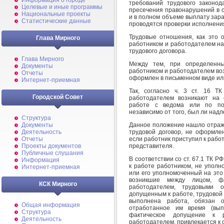
Информация о городе
требований трудового законод
Целевые и иные программы
пресечения правонарушений в 
Национальные проекты
и в полном объеме выплату зар
Статистические данные
проводятся проверки исполнения
Трудовые отношения, как это о
Глава Мирного
работником и работодателем на
трудового договора.
Глава Мирного
Между тем, при определенны
Документы
работником и работодателем возн
Отчеты
оформлен в письменном виде и
Интернет-приемная
Так, согласно ч. 3 ст. 16 
Городской Совет
работодателем возникают на 
работе с ведома или по по
независимо от того, был ли на
Структура
Данное положение нашло отражени
Документы
трудовой договор, не оформле
Деятельность
если работник приступил к рабо
Отчеты
представителя.
Проекты документов
Публичные слушания
В соответствии со ст. 67.1 ТК 
Информация
к работе работником, не уполн
Интернет-приемная
или его уполномоченный на это
возникшие между лицом, ф
КСК Мирного
работодателем, трудовыми 
допущенным к работе, трудовой 
выполнена работа, обязан о
Общая информация
отработанное им время (вып
Структура
фактическое допущение к 
Деятельность
работодателем, привлекается к 