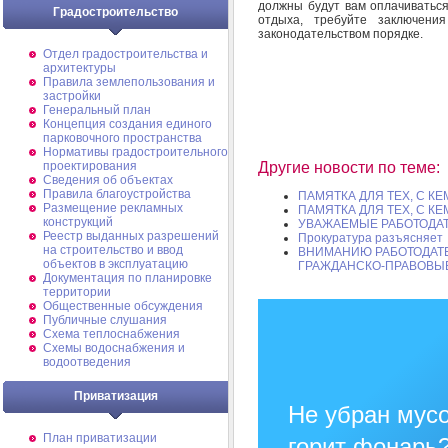
должны будут вам оплачиваться
Градостроительство
отдыха, требуйте заключени
законодательством порядке.
Отдел градостроительства и
архитектуры
Правила землепользования и
застройки
Генеральный план
Концепция создания единого
парковочного пространства
Нормативы градостроительного
проектирования
Другие новости по теме:
Сведения об объектах
Правила благоустройства
ПАМЯТКА ДЛЯ ТЕХ, С 
Размещение рекламных
ПАМЯТКА ДЛЯ ТЕХ, С 
конструкций
УВАЖАЕМЫЕ РАБОТОДАТ
Реестр выданных разрешений
Прокуратура разъясняет
на строительство и ввод
ВНИМАНИЮ РАБОТОДАТЕ
объектов в эксплуатацию
ГРАЖДАНСКО-ПРАВОВЫЕ 
Документация по планировке
территории
Общественные обсуждения
Публичные слушания
Схема теплоснабжения
Схемы водоснабжения и
водоотведения
Приватизация
Не убран мусо
План приватизации
горит фонарь