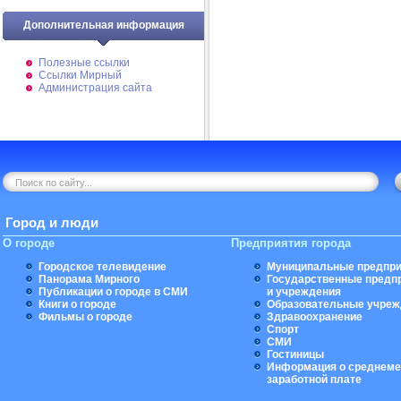
Дополнительная информация
Полезные ссылки
Ссылки Мирный
Администрация сайта
Город и люди
О городе
Предприятия города
Городское телевидение
Муниципальные предпри
Панорама Мирного
Государственные предп
Публикации о городе в СМИ
и учреждения
Книги о городе
Образовательные учреж
Фильмы о городе
Здравоохранение
Спорт
СМИ
Гостиницы
Информация о среднеме
заработной плате