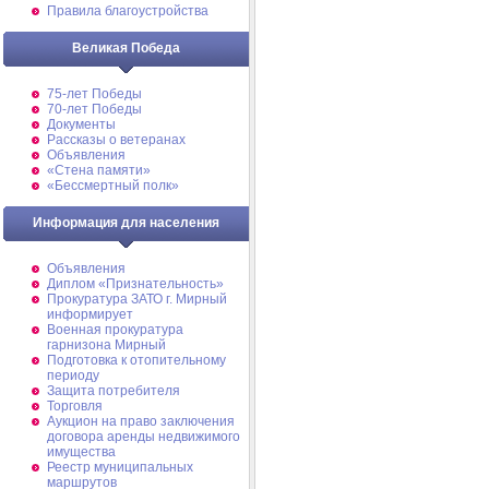
Правила благоустройства
Великая Победа
75-лет Победы
70-лет Победы
Документы
Рассказы о ветеранах
Объявления
«Стена памяти»
«Бессмертный полк»
Информация для населения
Объявления
Диплом «Признательность»
Прокуратура ЗАТО г. Мирный
информирует
Военная прокуратура
гарнизона Мирный
Подготовка к отопительному
периоду
Защита потребителя
Торговля
Аукцион на право заключения
договора аренды недвижимого
имущества
Реестр муниципальных
маршрутов