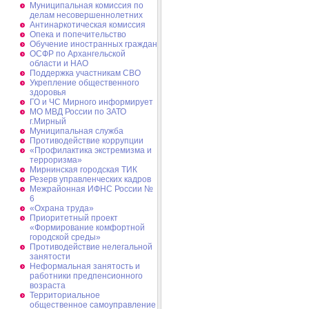
Муниципальная комиссия по
делам несовершеннолетних
Антинаркотическая комиссия
Опека и попечительство
Обучение иностранных граждан
ОСФР по Архангельской
области и НАО
Поддержка участникам СВО
Укрепление общественного
здоровья
ГО и ЧС Мирного информирует
МО МВД России по ЗАТО
г.Мирный
Муниципальная cлужба
Противодействие коррупции
«Профилактика экстремизма и
терроризма»
Мирнинская городская ТИК
Резерв управленческих кадров
Межрайонная ИФНС России №
6
«Охрана труда»
Приоритетный проект
«Формирование комфортной
городской среды»
Противодействие нелегальной
занятости
Неформальная занятость и
работники предпенсионного
возраста
Территориальное
общественное самоуправление