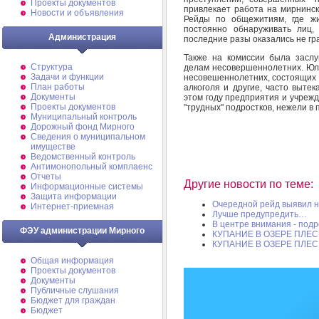
Проекты документов
привлекает работа на мирнинск
Новости и объявления
Рейды по общежитиям, где жи
постоянно обнаруживать лиц
Администрация
последние разы оказались не гр
Также на комиссии была засл
Структура
делам несовершеннолетних. Юль
Задачи и функции
несовешеннолетних, состоящих н
План работы
алкоголя и другие, часто выте
Документы
этом году предприятия и учреж
Проекты документов
"трудных" подростков, нежели в
Муниципальный контроль
Дорожный фонд Мирного
Cведения о муниципальном
имуществе
Ведомственный контроль
Антимонопольный комплаенс
Отчеты
Другие новости по теме:
Информационные системы
Защита информации
Очередной рейд выявил 
Интернет-приемная
Лучше предупредить…
В центре внимания - подр
ФЭУ администрации Мирного
КУПАНИЕ В ОЗЕРЕ ПЛЕ
КУПАНИЕ В ОЗЕРЕ ПЛЕ
Общая информация
Проекты документов
Документы
Публичные слушания
Бюджет для граждан
Бюджет