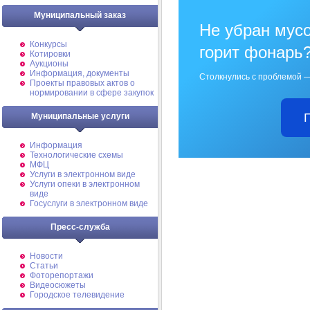
Муниципальный заказ
Не убран мусо
Конкурсы
горит фонарь
Котировки
Аукционы
Информация, документы
Столкнулись с проблемой —
Проекты правовых актов о
нормировании в сфере закупок
Муниципальные услуги
Информация
Технологические схемы
МФЦ
Услуги в электронном виде
Услуги опеки в электронном
виде
Госуслуги в электронном виде
Пресс-служба
Новости
Статьи
Фоторепортажи
Видеосюжеты
Городское телевидение