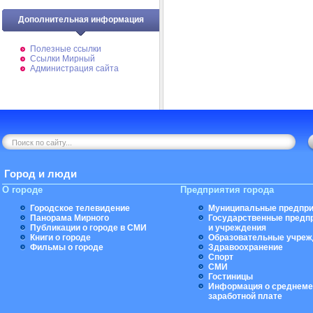
Дополнительная информация
Полезные ссылки
Ссылки Мирный
Администрация сайта
Город и люди
О городе
Предприятия города
Городское телевидение
Муниципальные предпри
Панорама Мирного
Государственные предп
Публикации о городе в СМИ
и учреждения
Книги о городе
Образовательные учреж
Фильмы о городе
Здравоохранение
Спорт
СМИ
Гостиницы
Информация о среднеме
заработной плате