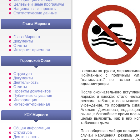
Информация о городе
Целевые и иные программы
Национальные проекты
Статистические данные
Глава Мирного
Глава Мирного
Документы
Отчеты
Интернет-приемная
Городской Совет
военным патрулем, мирнинскими
Структура
Пойманных с поличным куп
Документы
"выписывать" не только с
Деятельность
администрации.
Отчеты
Проекты документов
После окончательного вступлен
Публичные слушания
ларьках и киосках стало нель
Информация
реклама табака, а если магази
Интернет-приемная
учреждение, то продавать сиг
Алексея Демьянова, ведающег
рынка, в ближайшее время план
КСК Мирного
целью выяснить, как в них ис
табачного дыма.
Общая информация
По сообщению майора полиции 
Структура
случаи нарушения режима ЗАТ
Деятельность
преступлений, совершенных "н