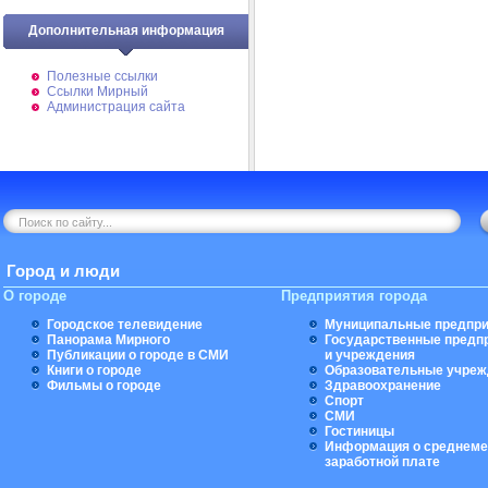
Дополнительная информация
Полезные ссылки
Ссылки Мирный
Администрация сайта
Город и люди
О городе
Предприятия города
Городское телевидение
Муниципальные предпри
Панорама Мирного
Государственные предп
Публикации о городе в СМИ
и учреждения
Книги о городе
Образовательные учреж
Фильмы о городе
Здравоохранение
Спорт
СМИ
Гостиницы
Информация о среднеме
заработной плате