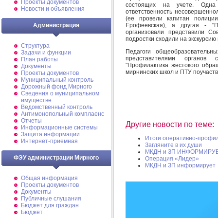
Проекты документов
состоящих на учете. Одна 
Новости и объявления
ответственность несовершенно
(ее провели капитан полици
Ерофеевская), а другая - "
Администрация
организовали представили Со
подростки сходили на экскурсию 
Структура
Педагоги общеобразовательн
Задачи и функции
представителями органов 
План работы
"Профилактика жестокого обра
Документы
мирнинских школ и ПТУ поучаств
Проекты документов
Муниципальный контроль
Дорожный фонд Мирного
Cведения о муниципальном
имуществе
Ведомственный контроль
Антимонопольный комплаенс
Отчеты
Другие новости по теме:
Информационные системы
Защита информации
Итоги оперативно-профил
Интернет-приемная
Загляните в их души
МКДН и ЗП ИНФОРМИРУ
ФЭУ администрации Мирного
Операция «Лидер»
МКДН и ЗП информирует
Общая информация
Проекты документов
Документы
Публичные слушания
Бюджет для граждан
Бюджет