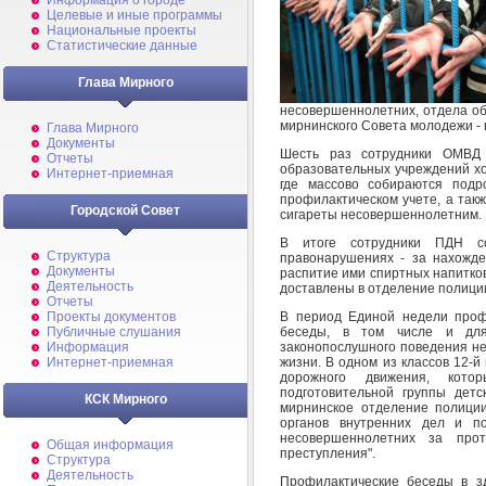
Информация о городе
Целевые и иные программы
Национальные проекты
Статистические данные
Глава Мирного
несовершеннолетних, отдела об
мирнинского Совета молодежи - в
Глава Мирного
Документы
Шесть раз сотрудники ОМВД
Отчеты
образовательных учреждений хо
Интернет-приемная
где массово собираются подро
профилактическом учете, а такж
Городской Совет
сигареты несовершеннолетним.
В итоге сотрудники ПДН со
Структура
правонарушениях - за нахожде
Документы
распитие ими спиртных напитков
Деятельность
доставлены в отделение полици
Отчеты
В период Единой недели проф
Проекты документов
беседы, в том числе и для
Публичные слушания
законопослушного поведения не
Информация
жизни. В одном из классов 12-
Интернет-приемная
дорожного движения, кот
подготовительной группы дет
КСК Мирного
мирнинское отделение полиции
органов внутренних дел и по
несовершеннолетних за про
Общая информация
преступления".
Структура
Деятельность
Профилактические беседы в з