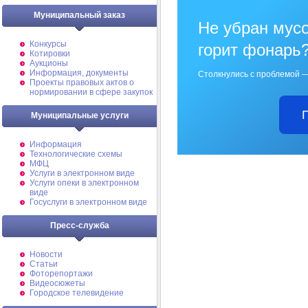
Муниципальный заказ
Не убран мусо
Конкурсы
горит фонарь
Котировки
Аукционы
Информация, документы
Столкнулись с проблемой —
Проекты правовых актов о
нормировании в сфере закупок
Муниципальные услуги
Информация
Технологические схемы
МФЦ
Услуги в электронном виде
Услуги опеки в электронном
виде
Госуслуги в электронном виде
Пресс-служба
Новости
Статьи
Фоторепортажи
Видеосюжеты
Городское телевидение