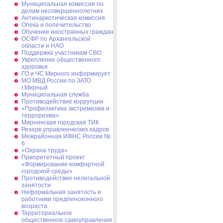
Муниципальная комиссия по
делам несовершеннолетних
Антинаркотическая комиссия
Опека и попечительство
Обучение иностранных граждан
ОСФР по Архангельской
области и НАО
Поддержка участникам СВО
Укрепление общественного
здоровья
ГО и ЧС Мирного информирует
МО МВД России по ЗАТО
г.Мирный
Муниципальная cлужба
Противодействие коррупции
«Профилактика экстремизма и
терроризма»
Мирнинская городская ТИК
Резерв управленческих кадров
Межрайонная ИФНС России №
6
«Охрана труда»
Приоритетный проект
«Формирование комфортной
городской среды»
Противодействие нелегальной
занятости
Неформальная занятость и
работники предпенсионного
возраста
Территориальное
общественное самоуправление