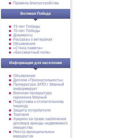
Правила благоустройства
Великая Победа
75-лет Победы
70-лет Победы
Документы
Рассказы о ветеранах
Объявления
«Стена памяти»
«Бессмертный полк»
Информация для населения
Объявления
Диплом «Признательность»
Прокуратура ЗАТО г. Мирный
информирует
Военная прокуратура
гарнизона Мирный
Подготовка к отопительному
периоду
Защита потребителя
Торговля
Аукцион на право заключения
договора аренды недвижимого
имущества
Реестр муниципальных
маршрутов