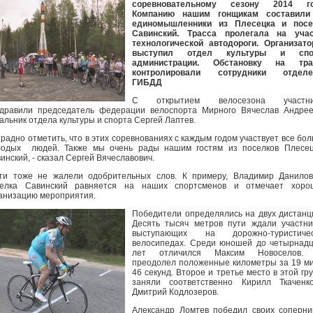
соревновательному сезону 2014 го
Компанию нашим гонщикам составили
единомышленники из Плесецка и посе
Савинский. Трасса пролегала на учас
технологической автодороги. Организат
выступил отдел культуры и спо
администрации. Обстановку на тра
контролировали сотрудники отделе
ГИБДД
С открытием велосезона участни
дравили председатель федерации велоспорта Мирного Вячеслав Андре
альник отдела культуры и спорта Сергей Лаптев.
традно отметить, что в этих соревнованиях с каждым годом участвует все бо
лодых людей. Также мы очень рады нашим гостям из поселков Плесец
инский, - сказал Сергей Вячеславович.
ти тоже не жалели одобрительных слов. К примеру, Владимир Данило
селка Савинский равняется на наших спортсменов и отмечает хоро
анизацию мероприятия.
Победители определялись на двух дистанц
Десять тысяч метров пути ждали участни
выступающих на дорожно-туристичес
велосипедах. Среди юношей до четырнад
лет отличился Максим Новоселов.
преодолел положенные километры за 19 м
46 секунд. Второе и третье место в этой гр
заняли соответственно Кирилл Ткаченк
Дмитрий Кодлозеров.
Александр Ломтев победил своих соперни