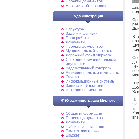
Проекты документов
Новости и объявления
два
под
Администрация
Сре
рез
Дми
Структура
Задачи и функции
В 
План работы
пра
Документы
Шут
Проекты документов
лид
Муниципальный контроль
Дорожный фонд Мирного
Сп
Cведения о муниципальном
два
имуществе
Ге
Ведомственный контроль
вос
Антимонопольный комплаенс
мин
Отчеты
Информационные системы
В г
Защита информации
доб
Интернет-приемная
Хле
Не 
ФЭУ администрации Мирного
57 
тр
Ко
Общая информация
впе
Проекты документов
Документы
Публичные слушания
Бюджет для граждан
Бюджет