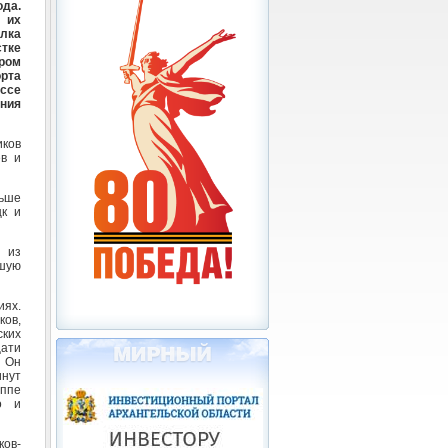
да.
 их
лка
тке
ором
рта
ссе
ния
ков
ев и
льше
к и
в из
шую
иях.
ков,
ких
цати
 Он
инут
уппе
о и
ков-