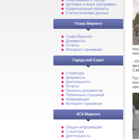
Информация о городе
Целевые и иные программы
Национальные проекты
Статистические данные
Глава Мирного
Глава Мирного
Документы
Отчеты
поз
Интернет-приемная
нач
Городской Совет
- О
мо
Сав
Структура
Документы
Гос
Деятельность
по
Отчеты
орг
Проекты документов
Публичные слушания
Информация
Интернет-приемная
КСК Мирного
Общая информация
Структура
Деятельность