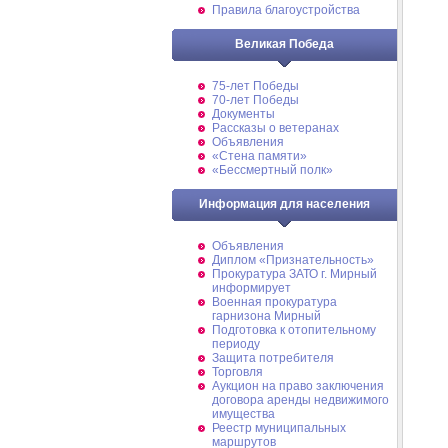
Правила благоустройства
Великая Победа
75-лет Победы
70-лет Победы
Документы
Рассказы о ветеранах
Объявления
«Стена памяти»
«Бессмертный полк»
Информация для населения
Объявления
Диплом «Признательность»
Прокуратура ЗАТО г. Мирный
информирует
Военная прокуратура
гарнизона Мирный
Подготовка к отопительному
периоду
Защита потребителя
Торговля
Аукцион на право заключения
договора аренды недвижимого
имущества
Реестр муниципальных
маршрутов