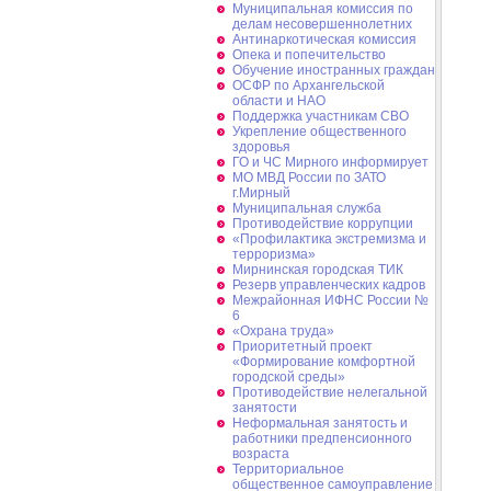
Муниципальная комиссия по
делам несовершеннолетних
Антинаркотическая комиссия
Опека и попечительство
Обучение иностранных граждан
ОСФР по Архангельской
области и НАО
Поддержка участникам СВО
Укрепление общественного
здоровья
ГО и ЧС Мирного информирует
МО МВД России по ЗАТО
г.Мирный
Муниципальная cлужба
Противодействие коррупции
«Профилактика экстремизма и
терроризма»
Мирнинская городская ТИК
Резерв управленческих кадров
Межрайонная ИФНС России №
6
«Охрана труда»
Приоритетный проект
«Формирование комфортной
городской среды»
Противодействие нелегальной
занятости
Неформальная занятость и
работники предпенсионного
возраста
Территориальное
общественное самоуправление