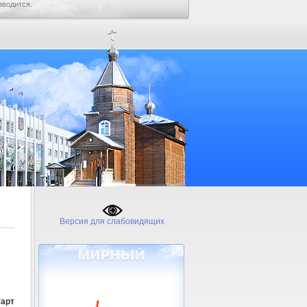
зводится.
Версия для слабовидящих
арт