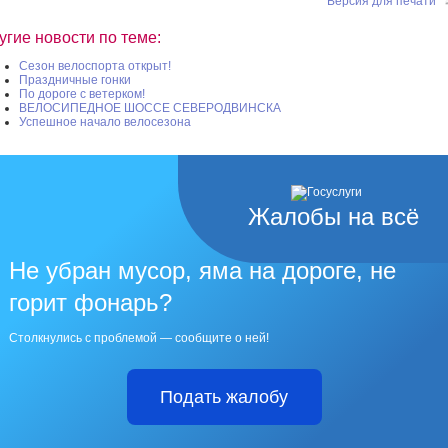
Версия для печати
угие новости по теме:
Сезон велоспорта открыт!
Праздничные гонки
По дороге с ветерком!
ВЕЛОСИПЕДНОЕ ШОССЕ СЕВЕРОДВИНСКА
Успешное начало велосезона
Жалобы на всё
Не убран мусор, яма на дороге, не
горит фонарь?
Столкнулись с проблемой — сообщите о ней!
Подать жалобу