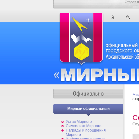
Старая в
Мир
отк
Мирный официальный
С
Устав Мирного
Опу
Символика Мирного
Награды и поощрения
Мирного