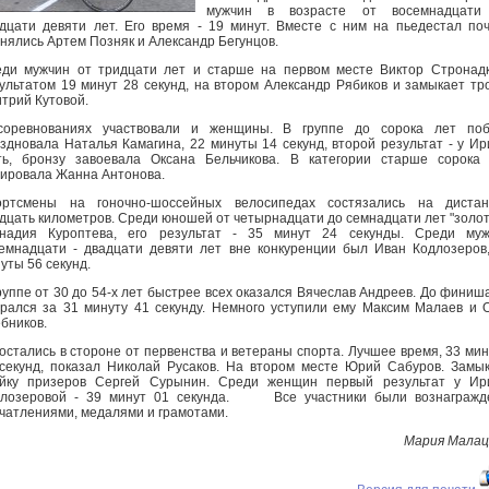
мужчин в возрасте от восемнадцати
дцати девяти лет. Его время - 19 минут. Вместе с ним на пьедестал по
нялись Артем Позняк и Александр Бегунцов.
ди мужчин от тридцати лет и старше на первом месте Виктор Стронад
ультатом 19 минут 28 секунд, на втором Александр Рябиков и замыкает тр
трий Кутовой.
соревнованиях участвовали и женщины. В группе до сорока лет поб
здновала Наталья Камагина, 22 минуты 14 секунд, второй результат - у И
ь, бронзу завоевала Оксана Бельчикова. В категории старше сорока
ировала Жанна Антонова.
ортсмены на гоночно-шоссейных велосипедах состязались на дистан
дцать километров. Среди юношей от четырнадцати до семнадцати лет "золот
ннадия Куроптева, его результат - 35 минут 24 секунды. Среди муж
емнадцати - двадцати девяти лет вне конкуренции был Иван Кодлозеров
уты 56 секунд.
руппе от 30 до 54-х лет быстрее всех оказался Вячеслав Андреев. До финиш
рался за 31 минуту 41 секунду. Немного уступили ему Максим Малаев и 
бников.
остались в стороне от первенства и ветераны спорта. Лучшее время, 33 ми
секунд, показал Николай Русаков. На втором месте Юрий Сабуров. Замы
ойку призеров Сергей Сурынин. Среди женщин первый результат у Ир
длозеровой - 39 минут 01 секунда. Все участники были вознагражд
чатлениями, медалями и грамотами.
Мария Малац