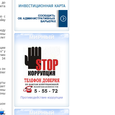
 до
чета
ко с
ойку
еду
рины
 лет
ции
о" у
чин
, 34
а он
Олег
нуты
кает
ины
ены
Противодействие коррупции
ион