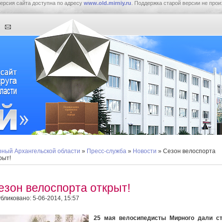
ерсия сайта доступна по адресу
www.old.mirniy.ru
. Поддержка старой версии не прои
ный Архангельской области
»
Пресс-служба
»
Новости
» Сезон велоспорта
рыт!
езон велоспорта открыт!
бликовано: 5-06-2014, 15:57
25 мая велосипедисты Мирного дали ст