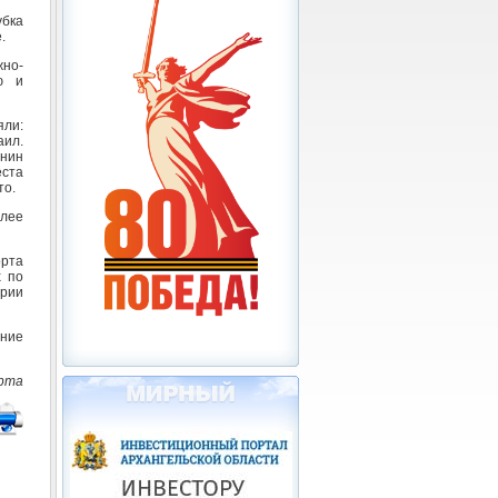
убка
.
жно-
ю и
яли:
ил.
нин
еста
то.
лее
орта
х по
ории
ение
орта