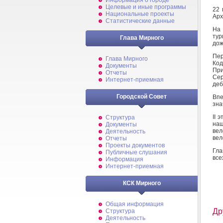
Информация о городе
Целевые и иные программы
22 
Национальные проекты
Арх
Статистические данные
На 
ту
Глава Мирного
дож
Пер
Глава Мирного
Ко
Документы
Пр
Отчеты
Сер
Интернет-приемная
деб
Городской Совет
Впе
зна
II 
Структура
наш
Документы
вел
Деятельность
вел
Отчеты
Проекты документов
Гла
Публичные слушания
все
Информация
Интернет-приемная
КСК Мирного
Общая информация
Др
Структура
Деятельность