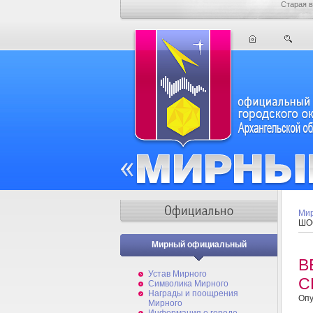
Старая в
Мир
ШО
Мирный официальный
В
Устав Мирного
С
Символика Мирного
Награды и поощрения
Опу
Мирного