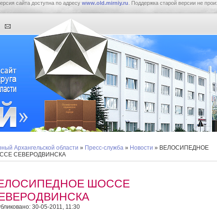
ерсия сайта доступна по адресу
www.old.mirniy.ru
. Поддержка старой версии не прои
ный Архангельской области
»
Пресс-служба
»
Новости
» ВЕЛОСИПЕДНОЕ
ССЕ СЕВЕРОДВИНСКА
ЕЛОСИПЕДНОЕ ШОССЕ
ЕВЕРОДВИНСКА
бликовано: 30-05-2011, 11:30