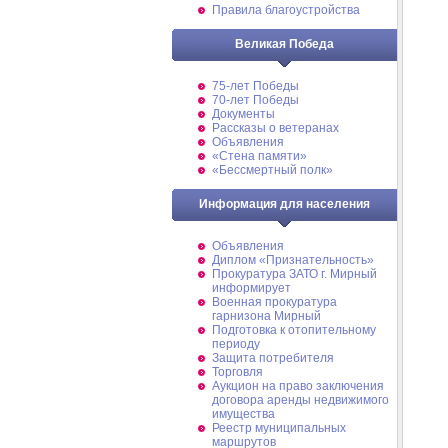
Правила благоустройства
Великая Победа
75-лет Победы
70-лет Победы
Документы
Рассказы о ветеранах
Объявления
«Стена памяти»
«Бессмертный полк»
Информация для населения
Объявления
Диплом «Признательность»
Прокуратура ЗАТО г. Мирный
информирует
Военная прокуратура
гарнизона Мирный
Подготовка к отопительному
периоду
Защита потребителя
Торговля
Аукцион на право заключения
договора аренды недвижимого
имущества
Реестр муниципальных
маршрутов