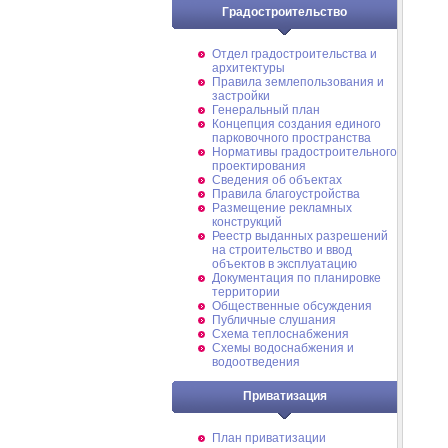
Градостроительство
Отдел градостроительства и
архитектуры
Правила землепользования и
застройки
Генеральный план
Концепция создания единого
парковочного пространства
Нормативы градостроительного
проектирования
Сведения об объектах
Правила благоустройства
Размещение рекламных
конструкций
Реестр выданных разрешений
на строительство и ввод
объектов в эксплуатацию
Документация по планировке
территории
Общественные обсуждения
Публичные слушания
Схема теплоснабжения
Схемы водоснабжения и
водоотведения
Приватизация
План приватизации