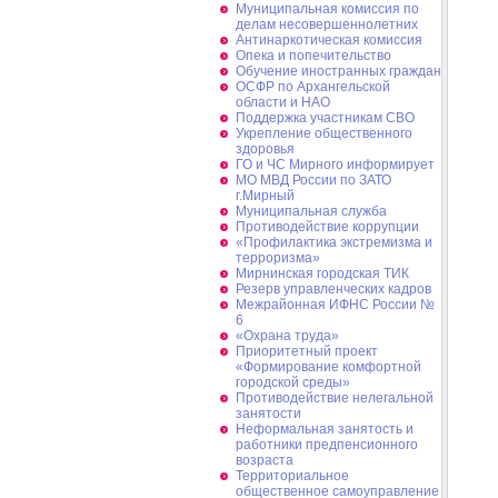
Муниципальная комиссия по
делам несовершеннолетних
Антинаркотическая комиссия
Опека и попечительство
Обучение иностранных граждан
ОСФР по Архангельской
области и НАО
Поддержка участникам СВО
Укрепление общественного
здоровья
ГО и ЧС Мирного информирует
МО МВД России по ЗАТО
г.Мирный
Муниципальная cлужба
Противодействие коррупции
«Профилактика экстремизма и
терроризма»
Мирнинская городская ТИК
Резерв управленческих кадров
Межрайонная ИФНС России №
6
«Охрана труда»
Приоритетный проект
«Формирование комфортной
городской среды»
Противодействие нелегальной
занятости
Неформальная занятость и
работники предпенсионного
возраста
Территориальное
общественное самоуправление