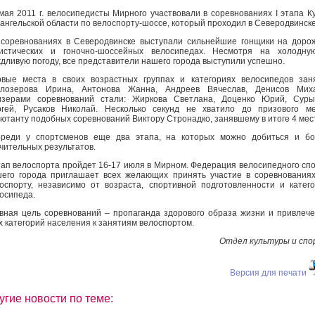
мая 2011 г. велосипедисты Мирного участвовали в соревнованиях I этапа К
ангельской области по велоспорту-шоссе, который проходил в Северодвинске
соревнованиях в Северодвинске выступали сильнейшие гонщики на доро
ристических и гоночно-шоссейных велосипедах. Несмотря на холодну
дливую погоду, все представители нашего города выступили успешно.
вые места в своих возрастных группах и категориях велосипедов зан
длозерова Ирина, Антонова Жанна, Андреев Вячеслав, Денисов Миха
изерами соревнований стали: Жиркова Светлана, Доценко Юрий, Суры
гей, Русаков Николай. Несколько секунд не хватило до призового м
ютанту подобных соревнований Виктору Стронадко, занявшему в итоге 4 мес
реди у спортсменов еще два этапа, на которых можно добиться и бо
чительных результатов.
этап велоспорта пройдет 16-17 июля в Мирном. Федерация велосипедного сп
его города приглашает всех желающих принять участие в соревнования
оспорту, независимо от возраста, спортивной подготовленности и катег
осипеда.
вная цель соревнований – пропаганда здорового образа жизни и привлеч
х категорий населения к занятиям велоспортом.
Отдел культуры и сп
Версия для печати
угие новости по теме: