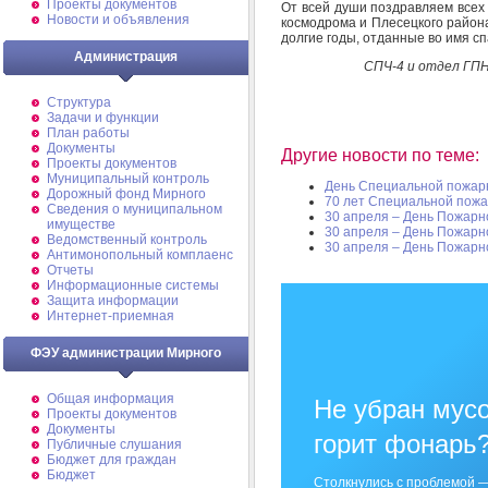
Проекты документов
От всей души поздравляем всех
Новости и объявления
космодрома и Плесецкого района 
долгие годы, отданные во имя с
Администрация
СПЧ-4 и отдел ГП
Структура
Задачи и функции
План работы
Документы
Другие новости по теме:
Проекты документов
Муниципальный контроль
День Специальной пожар
Дорожный фонд Мирного
70 лет Специальной пожа
Cведения о муниципальном
30 апреля – День Пожарн
имуществе
30 апреля – День Пожарн
Ведомственный контроль
30 апреля – День Пожарн
Антимонопольный комплаенс
Отчеты
Информационные системы
Защита информации
Интернет-приемная
ФЭУ администрации Мирного
Общая информация
Не убран мусо
Проекты документов
Документы
горит фонарь
Публичные слушания
Бюджет для граждан
Бюджет
Столкнулись с проблемой —