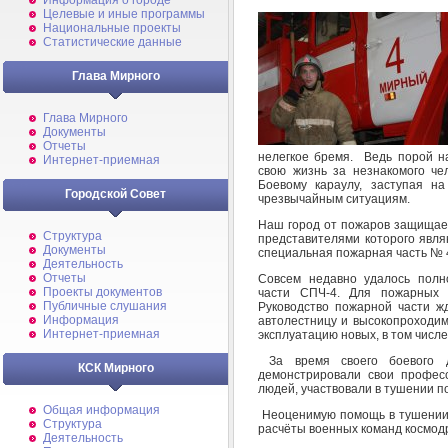
Информация о городе
Целевые и иные программы
Национальные проекты
Статистические данные
Глава Мирного
Глава Мирного
Документы
Отчеты
нелегкое бремя. Ведь порой н
Интернет-приемная
свою жизнь за незнакомого че
Боевому караулу, заступая н
Городской Совет
чрезвычайным ситуациям.
Наш город от пожаров защища
Структура
представителями которого явля
Документы
специальная пожарная часть № 
Деятельность
Отчеты
Совсем недавно удалось полн
Проекты документов
части СПЧ-4. Для пожарных 
Публичные слушания
Руководство пожарной части ж
Информация
автолестницу и высокопроходим
Интернет-приемная
эксплуатацию новых, в том числе
За время своего боевого 
КСК Мирного
демонстрировали свои профес
людей, участвовали в тушении п
Общая информация
Неоценимую помощь в тушении
Структура
расчёты военных команд космод
Деятельность