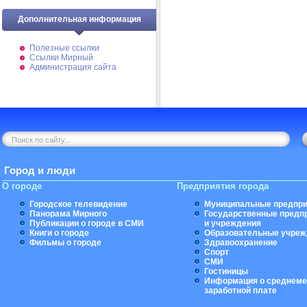
Дополнительная информация
Полезные ссылки
Ссылки Мирный
Администрация сайта
Город и люди
О городе
Предприятия города
Городское телевидение
Муниципальные предпри
Панорама Мирного
Государственные предп
Публикации о городе в СМИ
и учреждения
Книги о городе
Образовательные учреж
Фильмы о городе
Здравоохранение
Спорт
СМИ
Гостиницы
Информация о среднеме
заработной плате