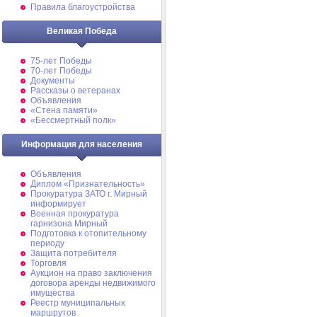
Правила благоустройства
Великая Победа
75-лет Победы
70-лет Победы
Документы
Рассказы о ветеранах
Объявления
«Стена памяти»
«Бессмертный полк»
Информация для населения
Объявления
Диплом «Признательность»
Прокуратура ЗАТО г. Мирный
информирует
Военная прокуратура
гарнизона Мирный
Подготовка к отопительному
периоду
Защита потребителя
Торговля
Аукцион на право заключения
договора аренды недвижимого
имущества
Реестр муниципальных
маршрутов