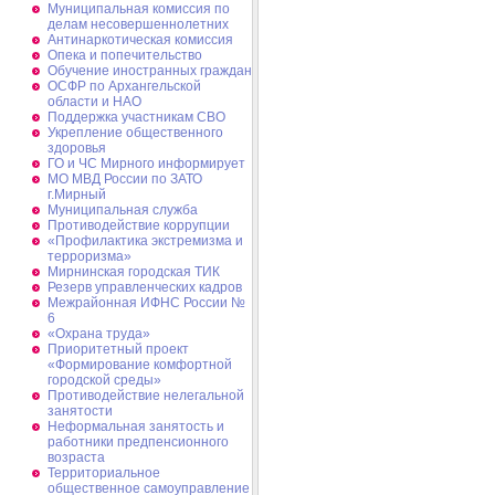
Муниципальная комиссия по
делам несовершеннолетних
Антинаркотическая комиссия
Опека и попечительство
Обучение иностранных граждан
ОСФР по Архангельской
области и НАО
Поддержка участникам СВО
Укрепление общественного
здоровья
ГО и ЧС Мирного информирует
МО МВД России по ЗАТО
г.Мирный
Муниципальная cлужба
Противодействие коррупции
«Профилактика экстремизма и
терроризма»
Мирнинская городская ТИК
Резерв управленческих кадров
Межрайонная ИФНС России №
6
«Охрана труда»
Приоритетный проект
«Формирование комфортной
городской среды»
Противодействие нелегальной
занятости
Неформальная занятость и
работники предпенсионного
возраста
Территориальное
общественное самоуправление