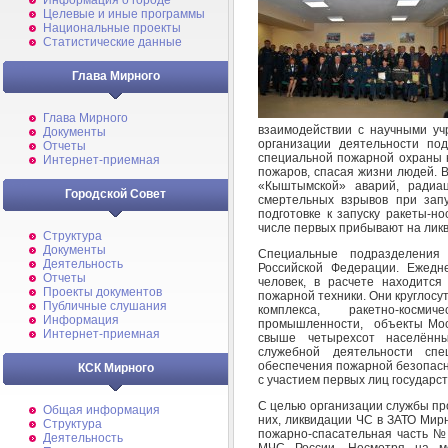
Информация о городе
Целевые и иные программы
Национальные проекты
Статистические данные
Глава Мирного
Глава Мирного
взаимодействии с научными уч
Документы
организации деятельности по
Отчеты
специальной пожарной охраны 
Интернет-приемная
пожаров, спасая жизни людей. 
«Кыштымской» аварий, радиа
Городской Совет
смертельных взрывов при зап
подготовке к запуску ракеты-н
числе первых прибывают на лик
Структура
Документы
Специальные подразделения
Деятельность
Российской Федерации. Ежедн
Отчеты
человек, в расчете находитс
Проекты документов
пожарной техники. Они круглос
Публичные слушания
комплекса, ракетно-косми
Информация
промышленности, объекты Моск
Интернет-приемная
свыше четырехсот населённы
служебной деятельности сп
обеспечения пожарной безопасн
КСК Мирного
с участием первых лиц государст
С целью организации службы пр
Общая информация
них, ликвидации ЧС в ЗАТО Мир
Структура
пожарно-спасательная часть 
Деятельность
МЧС России. Несмотря на мо