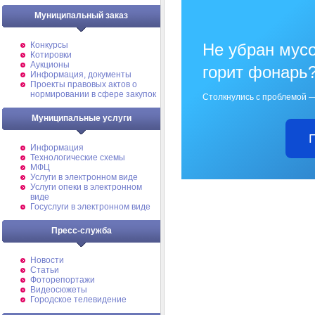
Муниципальный заказ
Конкурсы
Не убран мусо
Котировки
Аукционы
горит фонарь
Информация, документы
Проекты правовых актов о
нормировании в сфере закупок
Столкнулись с проблемой —
Муниципальные услуги
Информация
Технологические схемы
МФЦ
Услуги в электронном виде
Услуги опеки в электронном
виде
Госуслуги в электронном виде
Пресс-служба
Новости
Статьи
Фоторепортажи
Видеосюжеты
Городское телевидение