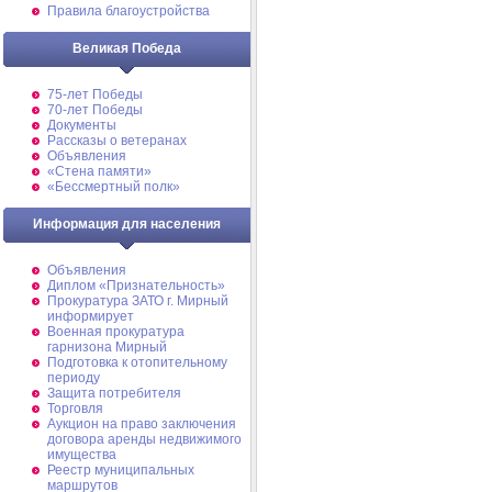
Правила благоустройства
Великая Победа
75-лет Победы
70-лет Победы
Документы
Рассказы о ветеранах
Объявления
«Стена памяти»
«Бессмертный полк»
Информация для населения
Объявления
Диплом «Признательность»
Прокуратура ЗАТО г. Мирный
информирует
Военная прокуратура
гарнизона Мирный
Подготовка к отопительному
периоду
Защита потребителя
Торговля
Аукцион на право заключения
договора аренды недвижимого
имущества
Реестр муниципальных
маршрутов