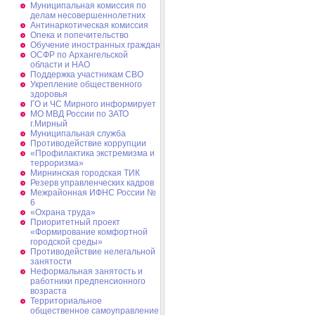
Муниципальная комиссия по
делам несовершеннолетних
Антинаркотическая комиссия
Опека и попечительство
Обучение иностранных граждан
ОСФР по Архангельской
области и НАО
Поддержка участникам СВО
Укрепление общественного
здоровья
ГО и ЧС Мирного информирует
МО МВД России по ЗАТО
г.Мирный
Муниципальная cлужба
Противодействие коррупции
«Профилактика экстремизма и
терроризма»
Мирнинская городская ТИК
Резерв управленческих кадров
Межрайонная ИФНС России №
6
«Охрана труда»
Приоритетный проект
«Формирование комфортной
городской среды»
Противодействие нелегальной
занятости
Неформальная занятость и
работники предпенсионного
возраста
Территориальное
общественное самоуправление