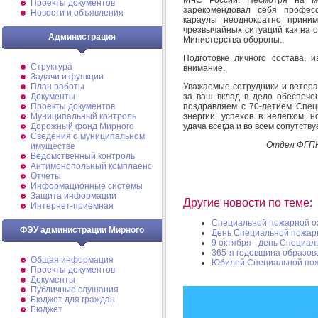
Проекты документов
зарекомендовал себя профес
Новости и объявления
караулы неоднократно прини
чрезвычайных ситуаций как на о
Администрация
Министерства обороны.
Подготовке личного состава, 
Структура
внимание.
Задачи и функции
Уважаемые сотрудники и вете
План работы
за ваш вклад в дело обеспече
Документы
поздравляем с 70-летием Спе
Проекты документов
энергии, успехов в нелегком, 
Муниципальный контроль
удача всегда и во всем сопутству
Дорожный фонд Мирного
Cведения о муниципальном
Отдел ФГПН
имуществе
Ведомственный контроль
Антимонопольный комплаенс
Отчеты
Информационные системы
Защита информации
Другие новости по теме:
Интернет-приемная
Специальной пожарной охр
ФЭУ администрации Мирного
День Специальной пожар
9 октября - день Специа
365-я годовщина образов
Общая информация
Юбилей Специальной по
Проекты документов
Документы
Публичные слушания
Бюджет для граждан
Бюджет