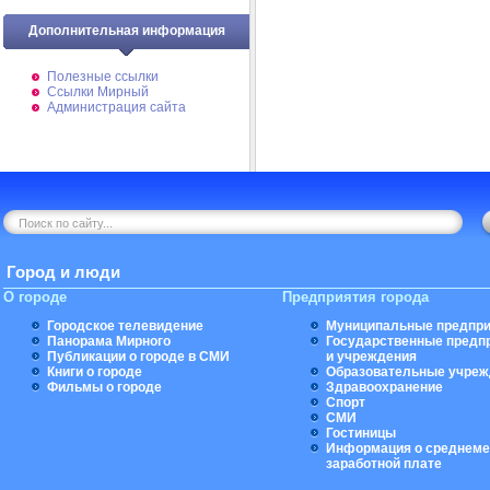
Дополнительная информация
Полезные ссылки
Ссылки Мирный
Администрация сайта
Город и люди
О городе
Предприятия города
Городское телевидение
Муниципальные предпри
Панорама Мирного
Государственные предп
Публикации о городе в СМИ
и учреждения
Книги о городе
Образовательные учреж
Фильмы о городе
Здравоохранение
Спорт
СМИ
Гостиницы
Информация о среднеме
заработной плате