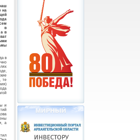
наш
е на
щей
ода
сем
о в
 а в
ват
ыми
ьмы
да в
очно
елях
оде,
кие
, те
ия)
Года
агой
ды и
ятий
цова
чены
и, а
етил
 Она