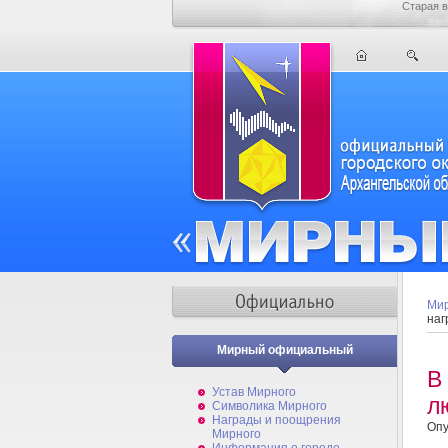
Старая в
Мир
наг
Мирный официальный
В
Устав Мирного
л
Символика Мирного
Награды и поощрения
Опу
Мирного