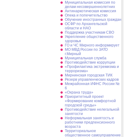
Муниципальная комиссия по
делам несовершеннолетних
Антинаркотическая комиссия
Опека и попечительство
Обучение иностранных граждан
ОСФР по Архангельской
области и НАО
Поддержка участникам СВО
Укрепление общественного
здоровья
ГО и ЧС Мирного информирует
МО МВД России по ЗАТО
г.Мирный
Муниципальная cлужба
Противодействие коррупции
«Профилактика экстремизма и
терроризма»
Мирнинская городская ТИК
Резерв управленческих кадров
Межрайонная ИФНС России №
6
«Охрана труда»
Приоритетный проект
«Формирование комфортной
городской среды»
Противодействие нелегальной
занятости
Неформальная занятость и
работники предпенсионного
возраста
Территориальное
общественное самоуправление