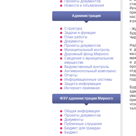
Проекты документов
ста
Новости и объявления
Реч
при
Администрация
нас
в р
Структура
- Ж
Задачи и функции
буд
План работы
Чир
Документы
Над
Проекты документов
и д
Муниципальный контроль
кас
Дорожный фонд Мирного
мая
Cведения о муниципальном
и р
имуществе
про
Ведомственный контроль
отд
Антимонопольный комплаенс
защ
Отчеты
году
Информационные системы
Защита информации
Буд
Интернет-приемная
адм
ува
ФЭУ администрации Мирного
при
что
тел
Общая информация
Проекты документов
Документы
Публичные слушания
Бюджет для граждан
Бюджет