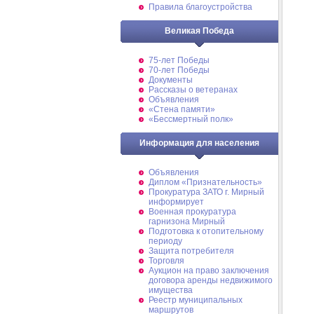
Правила благоустройства
Великая Победа
75-лет Победы
70-лет Победы
Документы
Рассказы о ветеранах
Объявления
«Стена памяти»
«Бессмертный полк»
Информация для населения
Объявления
Диплом «Признательность»
Прокуратура ЗАТО г. Мирный
информирует
Военная прокуратура
гарнизона Мирный
Подготовка к отопительному
периоду
Защита потребителя
Торговля
Аукцион на право заключения
договора аренды недвижимого
имущества
Реестр муниципальных
маршрутов