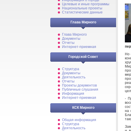
Информация о городе
Целевые и иные программы
Национальные проекты
Статистические данные
Глава Мирного
Глава Мирного
Документы
Отчеты
пер
Интернет-приемная
Но 
Городской Совет
кон
хру
Мир
Структура
пр
Документы
мер
Деятельность
пр
Отчеты
реа
Проекты документов
охр
Публичные слушания
цел
Информация
Интернет-приемная
- П
вос
сос
КСК Мирного
на 
Бла
так
Общая информация
Структура
Зам
Деятельность
и в