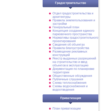
Градостроительство
Отдел градостроительства и
архитектуры
Правила землепользования и
застройки
Генеральный план
Концепция создания единого
парковочного пространства
Нормативы градостроительного
проектирования
Сведения об объектах
Правила благоустройства
Размещение рекламных
конструкций
Реестр выданных разрешений
на строительство и ввод
объектов в эксплуатацию
Документация по планировке
территории
Общественные обсуждения
Публичные слушания
Схема теплоснабжения
Схемы водоснабжения и
водоотведения
Приватизация
План приватизации