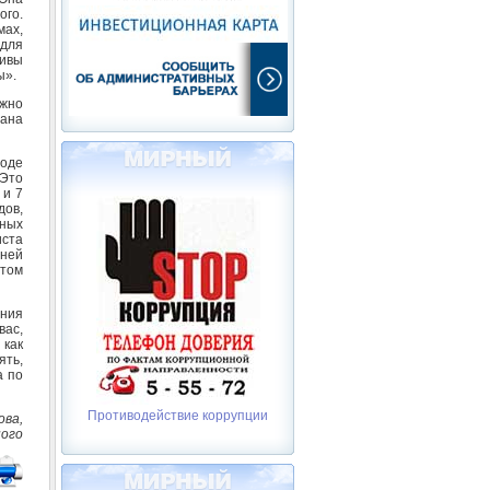
ого.
ах,
 для
ливы
ы».
ожно
лана
роде
 Это
 и 7
дов,
чных
иста
Дней
этом
ания
вас,
 как
ять,
а по
Противодействие коррупции
ова,
ного