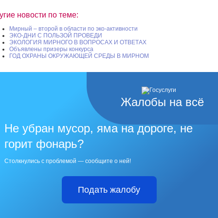
угие новости по теме:
Мирный – второй в области по эко-активности
ЭКО-ДНИ С ПОЛЬЗОЙ ПРОВЕДИ
ЭКОЛОГИЯ МИРНОГО В ВОПРОСАХ И ОТВЕТАХ
Объявлены призеры конкурса
ГОД ОХРАНЫ ОКРУЖАЮЩЕЙ СРЕДЫ В МИРНОМ
Жалобы на всё
Не убран мусор, яма на дороге, не
горит фонарь?
Столкнулись с проблемой — сообщите о ней!
Подать жалобу