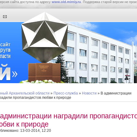
ерсия сайта доступна по адресу
www.old.mirniy.ru
. Поддержка старой версии не прои
ный Архангельской области
»
Пресс-служба
»
Новости
» В администрации
радили пропагандистов любви к природе
 администрации наградили пропагандист
юбви к природе
бликовано: 13-03-2014, 12:20