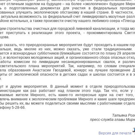
нет отличным заделом на будущее – на более «экологичное» будущее Мирн
ь о подготовленных документах для участия в федеральных программ
званных улучшить экологическую обстановку в нашей стране. В частности,
 актуальна возможность за федеральный счет ликвидировать мазутные раз
айоне котельных, а также произвести очистку нашего любимого озера «Плесц
дем строительства очистных для городской ливневой канализации, и тогда м
ет приступать к реализации этого проекта, - прокомментировала Свет
цова.
о сказать, что природоохранные мероприятия будут проходить в нашем го
альше, ведь многие из них, можно сказать, уже стали традиционными.
ается и всенародных субботников (ближайшие состоятся по плану 29 апреля
), и волонтерских молодежных акций, и организованного сбора опасных отхо
аботы комиссии по ликвидации несанкционированных свалок, и разли
светительского плана мероприятий. Так, например, по словам специал
ела образования Анастасии Гвоздевой, конкурс на лучшее проведение 
иты от экологической опасности в детских садах и школах состоится и в 
.
ут и другие мероприятия. В данный момент в отделе природопользов
инистрации как раз работают над планом этого года. Так что, если у 
жаемые жители Мирного, есть какие-то интересные идеи на счет того,
влечь внимание к экологическим проблемам Мирного и какие шаги предприн
бы решить их, вы можете поделиться своими мыслями с работниками отдел
ефону 5-28-66.
Татьяна Рог
пресс-служба главы Мир
Версия для печати