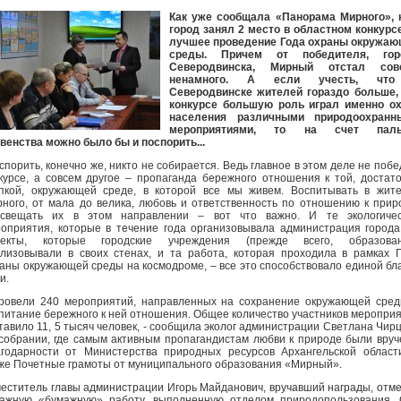
Как уже сообщала «Панорама Мирного», 
город занял 2 место в областном конкурс
лучшее проведение Года охраны окружаю
среды. Причем от победителя, гор
Северодвинска, Мирный отстал сов
ненамного. А если учесть, чт
Северодвинске жителей гораздо больше,
конкурсе большую роль играл именно ох
населения различными природоохранн
мероприятиями, то на счет пал
венства можно было бы и поспорить...
спорить, конечно же, никто не собирается. Ведь главное в этом деле не побе
курсе, а совсем другое – пропаганда бережного отношения к той, достат
пкой, окружающей среде, в которой все мы живем. Воспитывать в жит
ного, от мала до велика, любовь и ответственность по отношению к прир
освещать их в этом направлении – вот что важно. И те экологичес
оприятия, которые в течение года организовывала администрация города
оекты, которые городские учреждения (прежде всего, образован
лизовывали в своих стенах, и та работа, которая проходила в рамках 
аны окружающей среды на космодроме, – все это способствовало единой бл
и.
ровели 240 мероприятий, направленных на сохранение окружающей сре
питание бережного к ней отношения. Общее количество участников меропри
тавило 11, 5 тысяч человек, - сообщила эколог администрации Светлана Чир
собрании, где самым активным пропагандистам любви к природе были вру
годарности от Министерства природных ресурсов Архангельской област
же Почетные грамоты от муниципального образования «Мирный».
еститель главы администрации Игорь Майданович, вручавший награды, отм
ажную «бумажную» работу, выполненную отделом природопользования.