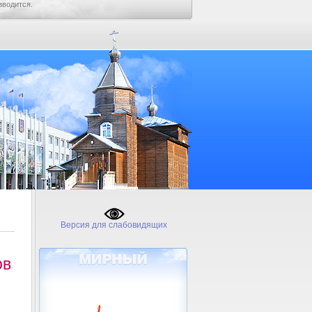
зводится.
Версия для слабовидящих
ов