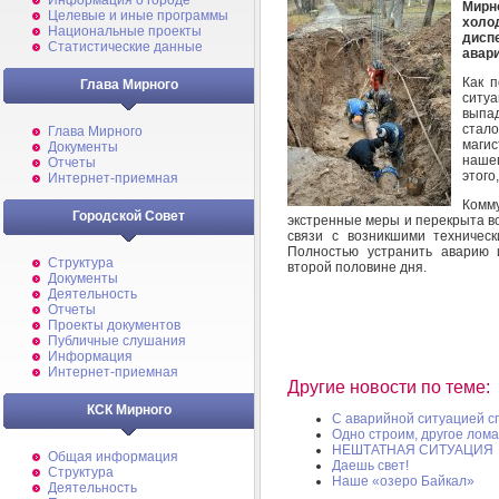
Информация о городе
Мирн
Целевые и иные программы
холо
Национальные проекты
дисп
Статистические данные
авари
Как 
Глава Мирного
ситуа
выпа
стал
Глава Мирного
маги
Документы
наше
Отчеты
этого
Интернет-приемная
Комм
Городской Совет
экстренные меры и перекрыта в
связи с возникшими техничес
Полностью устранить аварию 
Структура
второй половине дня.
Документы
Деятельность
Отчеты
Проекты документов
Публичные слушания
Информация
Интернет-приемная
Другие новости по теме:
КСК Мирного
С аварийной ситуацией с
Одно строим, другое лом
НЕШТАТНАЯ СИТУАЦИЯ
Общая информация
Даешь свет!
Структура
Наше «озеро Байкал»
Деятельность