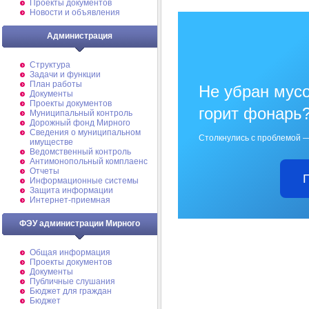
Проекты документов
Новости и объявления
Администрация
Структура
Задачи и функции
План работы
Не убран мусо
Документы
Проекты документов
горит фонарь
Муниципальный контроль
Дорожный фонд Мирного
Cведения о муниципальном
Столкнулись с проблемой —
имуществе
Ведомственный контроль
Антимонопольный комплаенс
Отчеты
Информационные системы
Защита информации
Интернет-приемная
ФЭУ администрации Мирного
Общая информация
Проекты документов
Документы
Публичные слушания
Бюджет для граждан
Бюджет