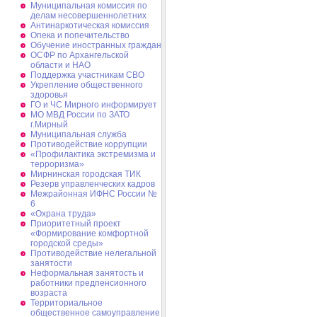
Муниципальная комиссия по
делам несовершеннолетних
Антинаркотическая комиссия
Опека и попечительство
Обучение иностранных граждан
ОСФР по Архангельской
области и НАО
Поддержка участникам СВО
Укрепление общественного
здоровья
ГО и ЧС Мирного информирует
МО МВД России по ЗАТО
г.Мирный
Муниципальная cлужба
Противодействие коррупции
«Профилактика экстремизма и
терроризма»
Мирнинская городская ТИК
Резерв управленческих кадров
Межрайонная ИФНС России №
6
«Охрана труда»
Приоритетный проект
«Формирование комфортной
городской среды»
Противодействие нелегальной
занятости
Неформальная занятость и
работники предпенсионного
возраста
Территориальное
общественное самоуправление