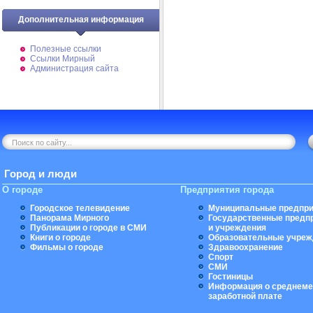
Дополнительная информация
Полезные ссылки
Ссылки Мирный
Администрация сайта
Город и люди
О городе
Предприятия города
Городское телевидение
Муниципальные предпри
Панорама Мирного
Государственные предп
Публикации о городе в СМИ
и учреждения
Книги о городе
Образовательные учреж
Фильмы о городе
Здравоохранение
Спорт
СМИ
Гостиницы
Информация о среднеме
заработной плате