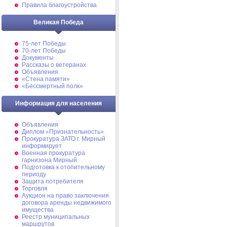
Правила благоустройства
Великая Победа
75-лет Победы
70-лет Победы
Документы
Рассказы о ветеранах
Объявления
«Стена памяти»
«Бессмертный полк»
Информация для населения
Объявления
Диплом «Признательность»
Прокуратура ЗАТО г. Мирный
информирует
Военная прокуратура
гарнизона Мирный
Подготовка к отопительному
периоду
Защита потребителя
Торговля
Аукцион на право заключения
договора аренды недвижимого
имущества
Реестр муниципальных
маршрутов