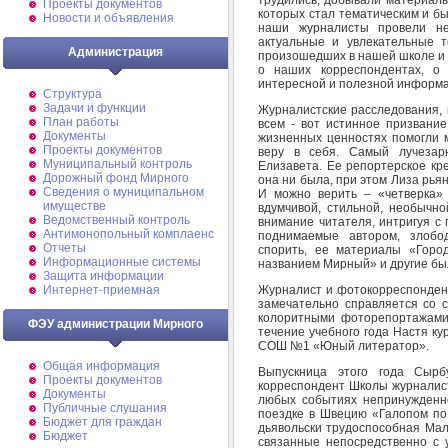
Проекты документов
которых стал тематическим и б
Новости и объявления
наши журналисты провели не
актуальные и увлекательные т
Администрация
произошедших в нашей школе и 
о наших корреспондентах, о
интересной и полезной информ
Структура
Задачи и функции
Журналистские расследования, 
План работы
всем - вот истинное призвание
Документы
жизненных ценностях помогли м
Проекты документов
веру в себя. Самый лучезар
Муниципальный контроль
Елизавета. Ее репортерское кре
Дорожный фонд Мирного
она ни была, при этом Лиза рьян
Cведения о муниципальном
И можно верить – «четверка» 
имуществе
вдумчивой, стильной, необычно
Ведомственный контроль
внимание читателя, интригуя с 
Антимонопольный комплаенс
поднимаемые автором, злобо
Отчеты
спорить, ее материалы «Горо
Информационные системы
названием Мирный» и другие был
Защита информации
Журналист и фотокорреспондент
Интернет-приемная
замечательно справляется со с
колоритными фоторепортажами
ФЭУ администрации Мирного
течение учебного года Настя к
СОШ №1 «Юный литератор».
Общая информация
Выпускница этого года Сыр
Проекты документов
корреспондент Школы журналист
Документы
любых событиях непринужденн
Публичные слушания
поездке в Швецию «Галопом по 
Бюджет для граждан
дьявольски трудоспособная Мал
Бюджет
связанные непосредственно с 