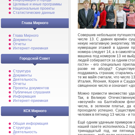
Информация о городе
Целевые и иные программы
Национальные проекты
Статистические данные
Глава Мирного
Совершив небольшое путешестви
Глава Мирного
числе 13. С давних времён сущ
Документы
некую негативную энергетику. 
Отчеты
нумерации этажей в здании п
Интернет-приемная
номера следует 14, а в самолёта
машина под номером 13 не выйде
Городской Совет
людей собираются за одним сто
гостя» - его специально пригл
разве не абсурд? Существуе
Структура
поддаваясь страхам, старались о
Документы
те же майя считали, что число 1
Деятельность
Италия, Япония, Корея и Саудов
Отчеты
священное число и означает «до
Проекты документов
Публичные слушания
Можно привести множество уда
Информация
Так, в Великую Отечественну
Интернет-приемная
«везучей» на Балтийском фло
числа, в зеленом платье, да 
проходило успешно. Существую
КСК Мирного
человек в пятницу 13 числа - и т
Ещё одним удачным примером я
Общая информация
нашей газете исполнилось 2 год
Структура
тринадцатый год, ни пятница
Деятельность
трудились, добывали материалы