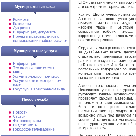
ЕГЭ» заставил многих выпускни
это ее «Уроки истории» мы читал
Муниципальный заказ
Как же Школе журналистики в
Ангелины, активно участву
Конкурсы
объединения? Без них никуда. Э
Котировки
«зоркие глаза» и «быстрые 
Аукционы
совместную работу, никогд
Информация, документы
корреспондентами полезными 
Проекты правовых актов о
поиска информации.
нормировании в сфере закупок
Сердечная мышца нашего печатн
Муниципальные услуги
за дизайн-макет газеты десят
старательно занимался верст
различные казусы, например, взя
Информация
- «Так не влезло!» Или битва по
Технологические схемы
постоянный водораздел со шриф
МФЦ
но ведь опыт приходит со врем
Услуги в электронном виде
выполнил свою миссию.
Услуги опеки в электронном
виде
Автор нашего проекта – учите
Госуслуги в электронном виде
Николаевна, учитель, на уроках
руководит нашими журналистск
проверяет каждый материал, 
Пресс-служба
«перлы», что сами умираем со с
богат и полнокровен велик
грамматические премудрости 
Новости
возможно лишь под началом пе
Статьи
уровне. И, конечно же, мы позд
Фоторепортажи
в конкурсе лучших учителей 
Видеосюжеты
«Образование».
Городское телевидение
На наш взгляд, 13 – такое же чи