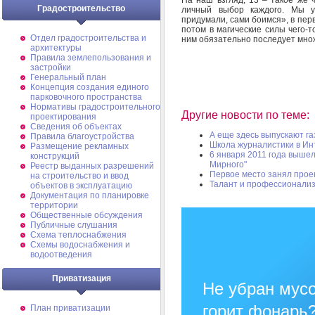
Градостроительство
личный выбор каждого. Мы у
придумали, сами боимся», в перв
потом в магические силы чего-т
Отдел градостроительства и
ним обязательно последует множ
архитектуры
Правила землепользования и
застройки
Генеральный план
Концепция создания единого
парковочного пространства
Нормативы градостроительного
Другие новости по теме:
проектирования
Сведения об объектах
А еще здесь выпускают га
Правила благоустройства
Школа журналистики в Ин
Размещение рекламных
6 января 2011 года выше
конструкций
Мирного"
Реестр выданных разрешений
Первое место занял прое
на строительство и ввод
Талант и профессионали
объектов в эксплуатацию
Документация по планировке
территории
Общественные обсуждения
Публичные слушания
Схема теплоснабжения
Схемы водоснабжения и
водоотведения
Приватизация
Не убран мусо
горит фонарь
План приватизации