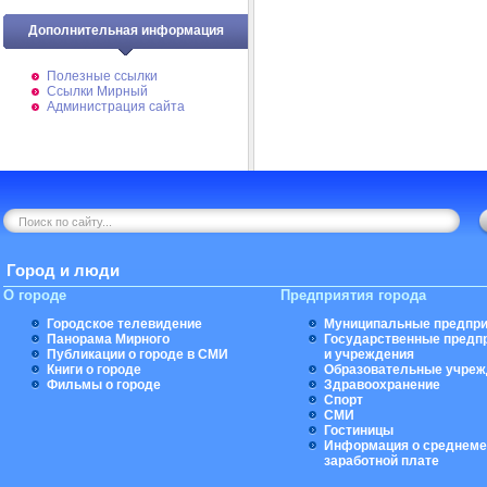
Дополнительная информация
Полезные ссылки
Ссылки Мирный
Администрация сайта
Город и люди
О городе
Предприятия города
Городское телевидение
Муниципальные предпри
Панорама Мирного
Государственные предп
Публикации о городе в СМИ
и учреждения
Книги о городе
Образовательные учреж
Фильмы о городе
Здравоохранение
Спорт
СМИ
Гостиницы
Информация о среднеме
заработной плате