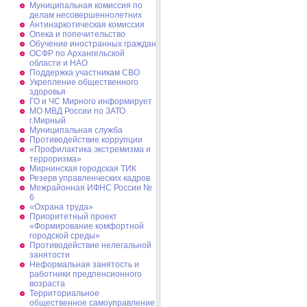
Муниципальная комиссия по
делам несовершеннолетних
Антинаркотическая комиссия
Опека и попечительство
Обучение иностранных граждан
ОСФР по Архангельской
области и НАО
Поддержка участникам СВО
Укрепление общественного
здоровья
ГО и ЧС Мирного информирует
МО МВД России по ЗАТО
г.Мирный
Муниципальная cлужба
Противодействие коррупции
«Профилактика экстремизма и
терроризма»
Мирнинская городская ТИК
Резерв управленческих кадров
Межрайонная ИФНС России №
6
«Охрана труда»
Приоритетный проект
«Формирование комфортной
городской среды»
Противодействие нелегальной
занятости
Неформальная занятость и
работники предпенсионного
возраста
Территориальное
общественное самоуправление