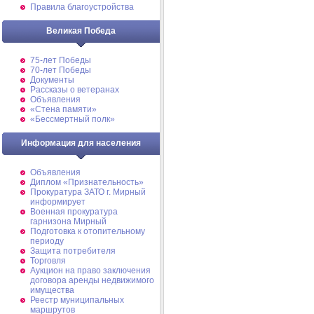
Правила благоустройства
Великая Победа
75-лет Победы
70-лет Победы
Документы
Рассказы о ветеранах
Объявления
«Стена памяти»
«Бессмертный полк»
Информация для населения
Объявления
Диплом «Признательность»
Прокуратура ЗАТО г. Мирный
информирует
Военная прокуратура
гарнизона Мирный
Подготовка к отопительному
периоду
Защита потребителя
Торговля
Аукцион на право заключения
договора аренды недвижимого
имущества
Реестр муниципальных
маршрутов