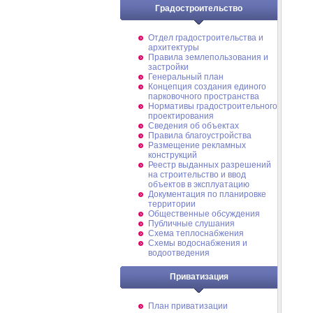
Градостроительство
Отдел градостроительства и
архитектуры
Правила землепользования и
застройки
Генеральный план
Концепция создания единого
парковочного пространства
Нормативы градостроительного
проектирования
Сведения об объектах
Правила благоустройства
Размещение рекламных
конструкций
Реестр выданных разрешений
на строительство и ввод
объектов в эксплуатацию
Документация по планировке
территории
Общественные обсуждения
Публичные слушания
Схема теплоснабжения
Схемы водоснабжения и
водоотведения
Приватизация
План приватизации