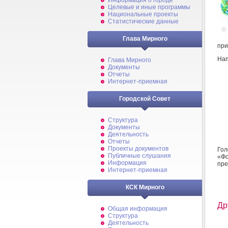
Информация о городе
Целевые и иные программы
Национальные проекты
Статистические данные
Глава Мирного
при
Нап
Глава Мирного
Документы
Отчеты
Интернет-приемная
Городской Совет
Структура
Документы
Деятельность
Отчеты
Проекты документов
Го
Публичные слушания
«Фо
Информация
пре
Интернет-приемная
КСК Мирного
Др
Общая информация
Структура
Деятельность