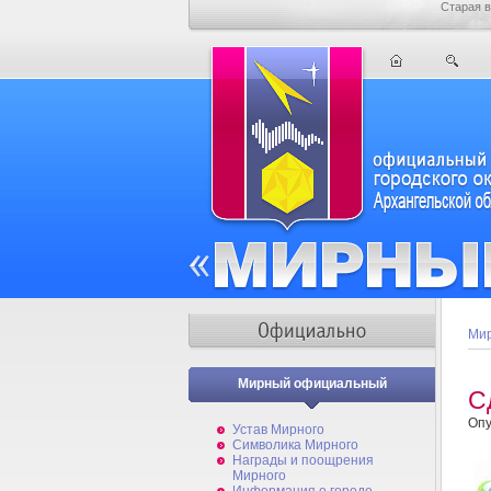
Старая в
Мир
Мирный официальный
С
Опу
Устав Мирного
Символика Мирного
Награды и поощрения
Мирного