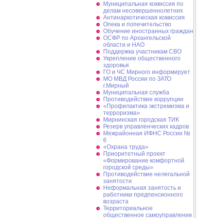
Муниципальная комиссия по
делам несовершеннолетних
Антинаркотическая комиссия
Опека и попечительство
Обучение иностранных граждан
ОСФР по Архангельской
области и НАО
Поддержка участникам СВО
Укрепление общественного
здоровья
ГО и ЧС Мирного информирует
МО МВД России по ЗАТО
г.Мирный
Муниципальная cлужба
Противодействие коррупции
«Профилактика экстремизма и
терроризма»
Мирнинская городская ТИК
Резерв управленческих кадров
Межрайонная ИФНС России №
6
«Охрана труда»
Приоритетный проект
«Формирование комфортной
городской среды»
Противодействие нелегальной
занятости
Неформальная занятость и
работники предпенсионного
возраста
Территориальное
общественное самоуправление