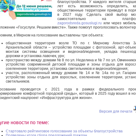
благоустройства. У каждого жителя старш
лет есть возможность определить, ка
общественные территории приведут в пор
в 2027 году. Сделать свой выбор мо
самостоятельно на платфо
zagorodsreda.gosuslugi.ru
или через мобиль
ложение «Госуслуги. Решаем вместе». Также помогут проголосовать волонтер
омним, в Мирном на голосование выставлены три объекта:
общественная территория возле ТО по г. Мирному Агентства З
Архангельской области – устройство площадки с фотозоной, арт-объек
монтаж системы освещения и видеонаблюдения, укладка пешеход
дорожки и установка лавочек, урн;
пространство между домами № 8 по ул. Неделина и № 7 по ул. Овчиннико
устройство современной детской площадки и зоны отдыха для взрос
озеленение территории, установка светильников и видеонаблюдения;
участок, расположенный между домами № 14 и № 14а по ул. Гагари
устройство зоны отдыха для взрослых, озеленение территории, устан
светильников.
лосование проводится с 2021 года в рамках федерального прое
рмирование комфортной городской среды», который в 2025 году вошел в н
зидентский нацпроект «Инфраструктура для жизни».
Версия для печати
угие новости по теме:
Стартовало рейтинговое голосование за объекты благоустройства
Подведены итоги сбора предложений граждан