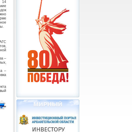
е 14
кие
ядок
жно
рме
ное
ы.
АГС
тов,
ной
ва –
лых,
на –
овка
кта
овый