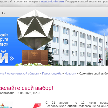
ерсия сайта доступна по адресу
www.old.mirniy.ru
. Поддержка старой версии не прои
ный Архангельской области
»
Пресс-служба
»
Новости
» Сделайте свой выбо
делайте свой выбор!
бликовано: 15-05-2026, 10:32
С 21 апреля по 12 июня прохо
Всероссийское онлайн-голосование за объ