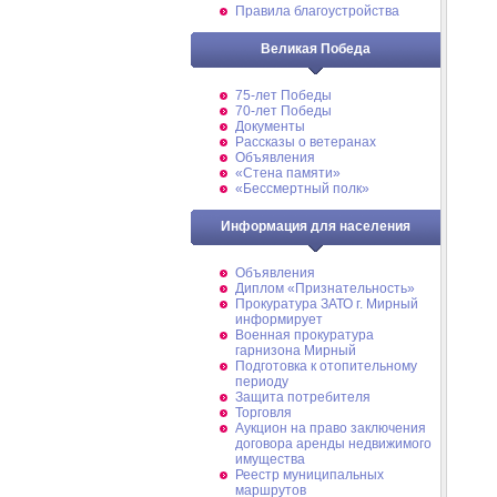
Правила благоустройства
Великая Победа
75-лет Победы
70-лет Победы
Документы
Рассказы о ветеранах
Объявления
«Стена памяти»
«Бессмертный полк»
Информация для населения
Объявления
Диплом «Признательность»
Прокуратура ЗАТО г. Мирный
информирует
Военная прокуратура
гарнизона Мирный
Подготовка к отопительному
периоду
Защита потребителя
Торговля
Аукцион на право заключения
договора аренды недвижимого
имущества
Реестр муниципальных
маршрутов