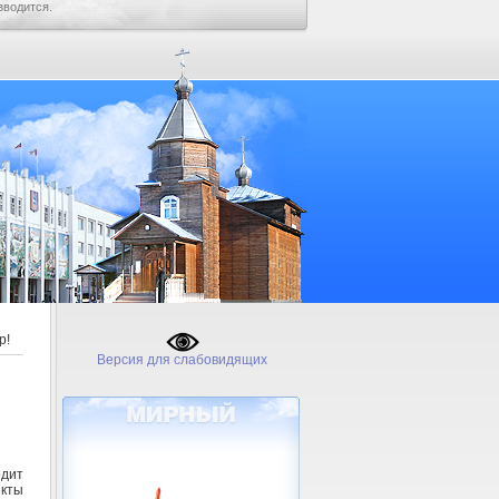
зводится.
р!
Версия для слабовидящих
дит
екты