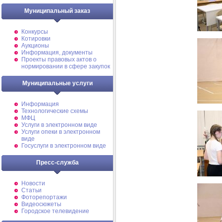
Муниципальный заказ
Конкурсы
Котировки
Аукционы
Информация, документы
Проекты правовых актов о
нормировании в сфере закупок
Муниципальные услуги
Информация
Технологические схемы
МФЦ
Услуги в электронном виде
Услуги опеки в электронном
виде
Госуслуги в электронном виде
Пресс-служба
Новости
Статьи
Фоторепортажи
Видеосюжеты
Городское телевидение