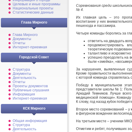
Информация о городе
Целевые и иные программы
Соревнования среди школьнико
Национальные проекты
№ 4.
Статистические данные
Их главная цель – это пропа
воспитание у них внимательног
Глава Мирного
пешехода и пассажира.
Четыре команды боролись за гла
Глава Мирного
Документы
ответить на двадцать во
Отчеты
продемонстрировать в
Интернет-приемная
теоретическую подкованно
талантливо и искрометно 
Городской Совет
успешно преодолеть на ве
были «змейка», «восьмерк
За нарушения, выявленные су
Структура
Кроме правильности выполнения,
Документы
с которой команда справлялась 
Деятельность
Отчеты
Победу в муниципальном этап
Проекты документов
представители школы № 1: Поли
Публичные слушания
Аркадий Темников. Лучше всег
Информация
медицинской помощи». Команду 
Интернет-приемная
К слову, год назад кубок победи
КСК Мирного
Второе место соревнований – у
в фигурном вождении велосипеда
Общая информация
На третьем месте – ученики МК
Структура
Отметим и ребят, получивших з
Деятельность