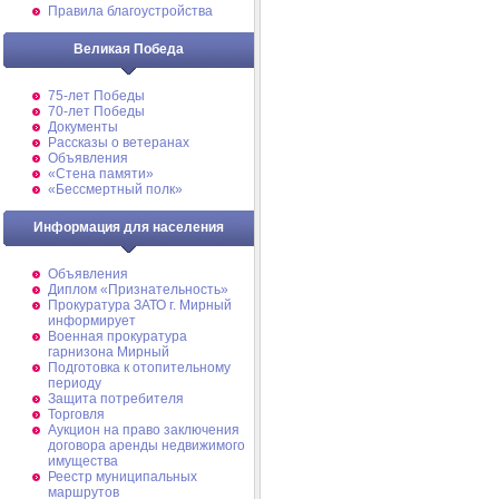
Правила благоустройства
Великая Победа
75-лет Победы
70-лет Победы
Документы
Рассказы о ветеранах
Объявления
«Стена памяти»
«Бессмертный полк»
Информация для населения
Объявления
Диплом «Признательность»
Прокуратура ЗАТО г. Мирный
информирует
Военная прокуратура
гарнизона Мирный
Подготовка к отопительному
периоду
Защита потребителя
Торговля
Аукцион на право заключения
договора аренды недвижимого
имущества
Реестр муниципальных
маршрутов