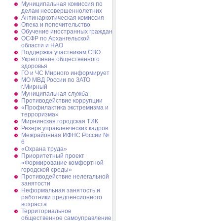
Муниципальная комиссия по
делам несовершеннолетних
Антинаркотическая комиссия
Опека и попечительство
Обучение иностранных граждан
ОСФР по Архангельской
области и НАО
Поддержка участникам СВО
Укрепление общественного
здоровья
ГО и ЧС Мирного информирует
МО МВД России по ЗАТО
г.Мирный
Муниципальная cлужба
Противодействие коррупции
«Профилактика экстремизма и
терроризма»
Мирнинская городская ТИК
Резерв управленческих кадров
Межрайонная ИФНС России №
6
«Охрана труда»
Приоритетный проект
«Формирование комфортной
городской среды»
Противодействие нелегальной
занятости
Неформальная занятость и
работники предпенсионного
возраста
Территориальное
общественное самоуправление