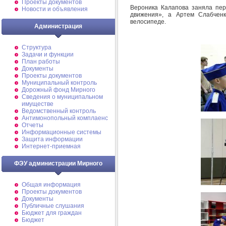
Проекты документов
Вероника Калапова заняла пер
Новости и объявления
движения», а Артем Слабченк
велосипеде.
Администрация
Структура
Задачи и функции
План работы
Документы
Проекты документов
Муниципальный контроль
Дорожный фонд Мирного
Cведения о муниципальном
имуществе
Ведомственный контроль
Антимонопольный комплаенс
Отчеты
Информационные системы
Защита информации
Интернет-приемная
ФЭУ администрации Мирного
Общая информация
Проекты документов
Документы
Публичные слушания
Бюджет для граждан
Бюджет