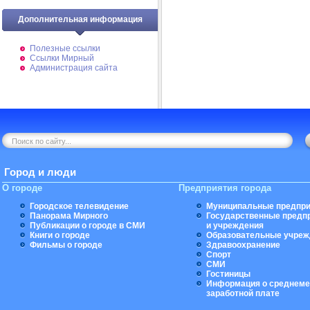
Дополнительная информация
Полезные ссылки
Ссылки Мирный
Администрация сайта
Город и люди
О городе
Предприятия города
Городское телевидение
Муниципальные предпри
Панорама Мирного
Государственные предп
Публикации о городе в СМИ
и учреждения
Книги о городе
Образовательные учреж
Фильмы о городе
Здравоохранение
Спорт
СМИ
Гостиницы
Информация о среднеме
заработной плате