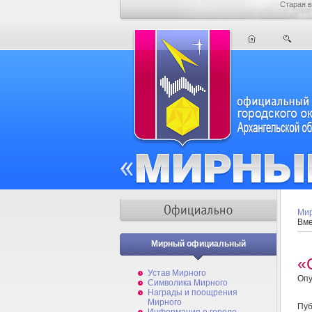
Старая в
Мир
Вме
Мирный официальный
«
Устав Мирного
Опу
Символика Мирного
Награды и поощрения
Мирного
Пуб