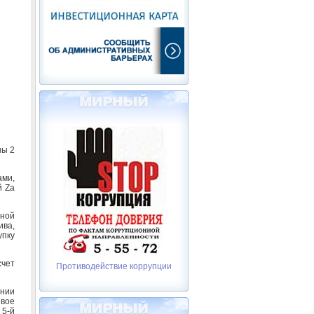
ны 2
ами,
й Za
ьной
ива,
упку
счет
Противодействие коррупции
нии
евое
 5-й