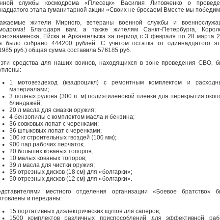
енной службы космодрома «Плесецк» Василия Литовченко о проведе
надцатого этапа гуманитарной акции «Своих не бросаем! Вместе мы победим
важаемые жители Мирного, ветераны военной службы и военнослужа
модрома! Благодаря вам, а также жителям Санкт-Петербурга, Короле
снознаменска, Ейска и Архангельска за период с 3 февраля по 28 марта 
а было собрано 444200 рублей. С учетом остатка от одиннадцатого э
1985 руб.) общая сумма составила 576185 руб.
эти средства для наших воинов, находящихся в зоне проведения СВО, 
уплены:
1 мотовездеход (квадроцикл) с ремонтным комплектом и расходн
материалами;
3 полных рулона (300 п. м) полиэтиленовой пленки для перекрытия окоп
блиндажей;
20 л масла для смазки оружия;
4 бензопилы с комплектом масла и бензина;
36 совковых лопат с черенками;
36 штыковых лопат с черенками;
100 кг строительных гвоздей (100 мм);
900 пар рабочих перчаток;
20 больших кованых топоров;
10 малых кованых топоров;
39 л масла для чистки оружия;
35 отрезных дисков (18 см) для «болгарки»;
50 отрезных дисков (12 см) для «болгарки».
едставителями местного отделения организации «Боевое братство» б
отовлены и переданы:
15 портативных диэлектрических щупов для саперов;
1500 комплектов различных приспособлений для эффективной раб