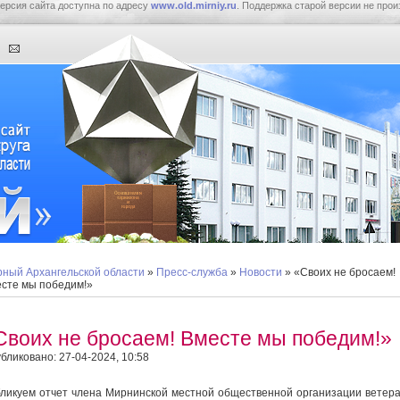
ерсия сайта доступна по адресу
www.old.mirniy.ru
. Поддержка старой версии не прои
ный Архангельской области
»
Пресс-служба
»
Новости
» «Своих не бросаем!
сте мы победим!»
Своих не бросаем! Вместе мы победим!»
бликовано: 27-04-2024, 10:58
ликуем отчет члена Мирнинской местной общественной организации ветер