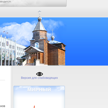
зводится.
Версия для слабовидящих
анов