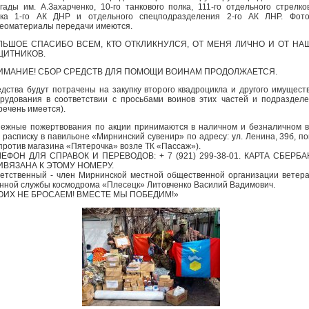
гады им. А.Захарченко, 10-го танкового полка, 111-го отдельного стрелко
лка 1-го АК ДНР и отдельного спецподразделения 2-го АК ЛНР. Фото
еоматериалы передачи имеются.
ЛЬШОЕ СПАСИБО ВСЕМ, КТО ОТКЛИКНУЛСЯ, ОТ МЕНЯ ЛИЧНО И ОТ НА
ЩИТНИКОВ.
ИМАНИЕ! СБОР СРЕДСТВ ДЛЯ ПОМОЩИ ВОИНАМ ПРОДОЛЖАЕТСЯ.
дства будут потрачены на закупку второго квадроцикла и другого имущест
рудования в соответствии с просьбами воинов этих частей и подраздел
речень имеется).
ежные пожертвования по акции принимаются в наличном и безналичном 
 расписку в павильоне «Мирнинский сувенир» по адресу: ул. Ленина, 39б, по
против магазина «Пятерочка» возле ТК «Пассаж»).
ЛЕФОН ДЛЯ СПРАВОК И ПЕРЕВОДОВ: + 7 (921) 299-38-01. КАРТА СБЕРБА
ИВЯЗАНА К ЭТОМУ НОМЕРУ.
етственный - член Мирнинской местной общественной организации ветер
нной службы космодрома «Плесецк» Литовченко Василий Вадимович.
ОИХ НЕ БРОСАЕМ! ВМЕСТЕ МЫ ПОБЕДИМ!»