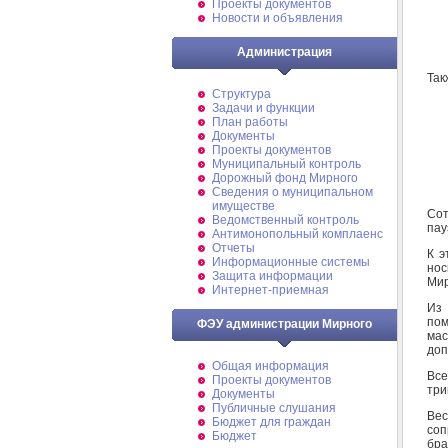
Проекты документов
Новости и объявления
Администрация
Так
Структура
Задачи и функции
План работы
Документы
Проекты документов
Муниципальный контроль
Дорожный фонд Мирного
Cведения о муниципальном
имуществе
Сот
Ведомственный контроль
пау
Антимонопольный комплаенс
Отчеты
К э
Информационные системы
нос
Защита информации
Мир
Интернет-приемная
Из 
пом
ФЭУ администрации Мирного
мас
доп
Общая информация
Все
Проекты документов
три
Документы
Публичные слушания
Ве
Бюджет для граждан
соп
Бюджет
бра