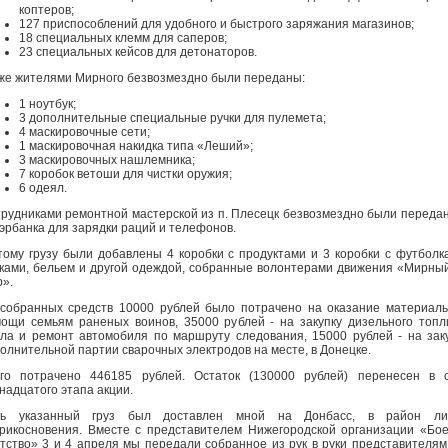
коптеров;
127 приспособлений для удобного и быстрого заряжания магазинов;
18 специальных клемм для саперов;
23 специальных кейсов для детонаторов.
же жителями Мирного безвозмездно были переданы:
1 ноутбук;
3 дополнительные специальные ручки для пулемета;
4 маскировочные сети;
1 маскировочная накидка типа «Леший»;
3 маскировочных нашлемника;
7 коробок ветоши для чистки оружия;
6 одеял.
рудниками ремонтной мастерской из п. Плесецк безвозмездно были переда
эрбанка для зарядки раций и телефонов.
тому грузу были добавлены 4 коробки с продуктами и 3 коробки с футболк
ками, бельем и другой одеждой, собранные волонтерами движения «Мирны
».
собранных средств 10000 рублей было потрачено на оказание материал
ощи семьям раненых воинов, 35000 рублей - на закупку дизельного топл
ла и ремонт автомобиля по маршруту следования, 15000 рублей - на зак
олнительной партии сварочных электродов на месте, в Донецке.
го потрачено 446185 рублей. Остаток (130000 рублей) перенесен в 
надцатого этапа акции.
сь указанный груз был доставлен мной на Донбасс, в район ли
рикосновения. Вместе с представителем Нижегородской организации «Бо
тство» 3 и 4 апреля мы передали собранное из рук в руки представителям