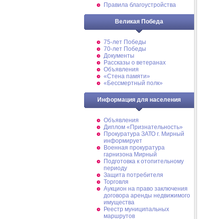
Правила благоустройства
Великая Победа
75-лет Победы
70-лет Победы
Документы
Рассказы о ветеранах
Объявления
«Стена памяти»
«Бессмертный полк»
Информация для населения
Объявления
Диплом «Признательность»
Прокуратура ЗАТО г. Мирный
информирует
Военная прокуратура
гарнизона Мирный
Подготовка к отопительному
периоду
Защита потребителя
Торговля
Аукцион на право заключения
договора аренды недвижимого
имущества
Реестр муниципальных
маршрутов