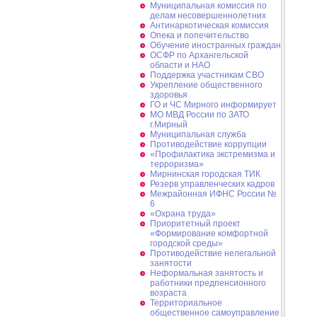
Муниципальная комиссия по
делам несовершеннолетних
Антинаркотическая комиссия
Опека и попечительство
Обучение иностранных граждан
ОСФР по Архангельской
области и НАО
Поддержка участникам СВО
Укрепление общественного
здоровья
ГО и ЧС Мирного информирует
МО МВД России по ЗАТО
г.Мирный
Муниципальная cлужба
Противодействие коррупции
«Профилактика экстремизма и
терроризма»
Мирнинская городская ТИК
Резерв управленческих кадров
Межрайонная ИФНС России №
6
«Охрана труда»
Приоритетный проект
«Формирование комфортной
городской среды»
Противодействие нелегальной
занятости
Неформальная занятость и
работники предпенсионного
возраста
Территориальное
общественное самоуправление