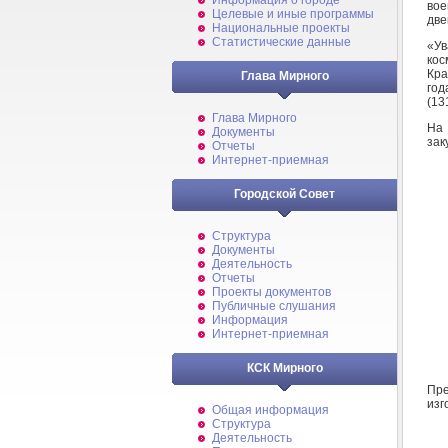
Информация о городе
во
Целевые и иные программы
две
Национальные проекты
Статистические данные
«У
кос
Кра
Глава Мирного
год
(13
Глава Мирного
На 
Документы
зак
Отчеты
Интернет-приемная
Городской Совет
Структура
Документы
Деятельность
Отчеты
Проекты документов
Публичные слушания
Информация
Интернет-приемная
КСК Мирного
Пр
изг
Общая информация
Структура
Деятельность