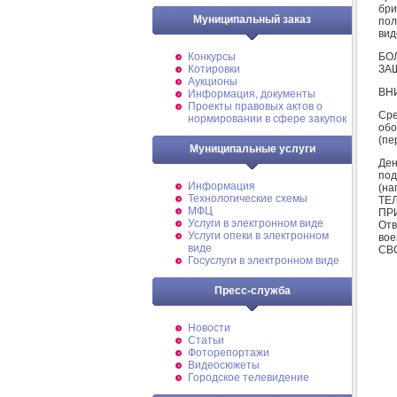
бри
Муниципальный заказ
по
вид
БО
Конкурсы
ЗА
Котировки
Аукционы
ВН
Информация, документы
Проекты правовых актов о
Сре
нормировании в сфере закупок
обо
(пе
Муниципальные услуги
Ден
под
Информация
(на
Технологические схемы
ТЕ
МФЦ
ПР
Услуги в электронном виде
Отв
Услуги опеки в электронном
вое
виде
СВ
Госуслуги в электронном виде
Пресс-служба
Новости
Статьи
Фоторепортажи
Видеосюжеты
Городское телевидение