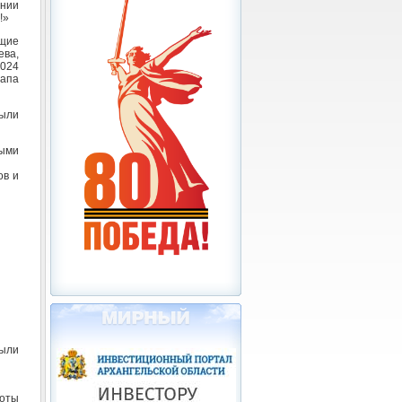
нии
!»
щие
ва,
2024
тапа
были
ыми
ов и
ыли
оты