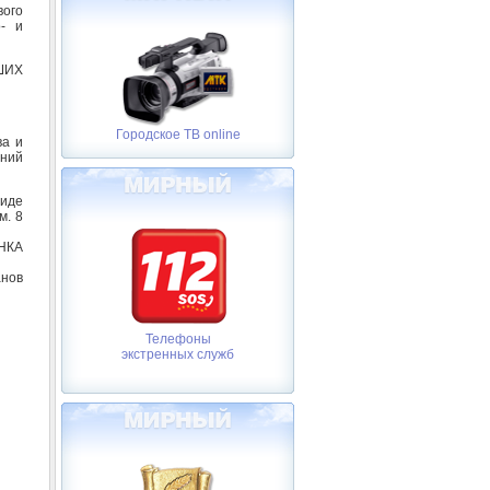
вого
- и
ШИХ
Городское ТВ online
ва и
ений
виде
м. 8
НКА
анов
Телефоны
экстренных служб