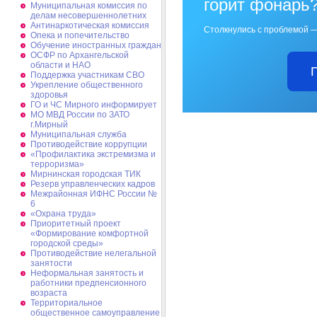
горит фонарь
Муниципальная комиссия по
делам несовершеннолетних
Антинаркотическая комиссия
Столкнулись с проблемой —
Опека и попечительство
Обучение иностранных граждан
ОСФР по Архангельской
области и НАО
Поддержка участникам СВО
Укрепление общественного
здоровья
ГО и ЧС Мирного информирует
МО МВД России по ЗАТО
г.Мирный
Муниципальная cлужба
Противодействие коррупции
«Профилактика экстремизма и
терроризма»
Мирнинская городская ТИК
Резерв управленческих кадров
Межрайонная ИФНС России №
6
«Охрана труда»
Приоритетный проект
«Формирование комфортной
городской среды»
Противодействие нелегальной
занятости
Неформальная занятость и
работники предпенсионного
возраста
Территориальное
общественное самоуправление