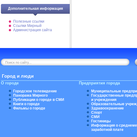
Дополнительная информация
Полезные ссылки
Ссылки Мирный
Администрация сайта
Город и люди
О городе
Предприятия города
Городское телевидение
Муниципальные предпри
Панорама Мирного
Государственные предп
Публикации о городе в СМИ
и учреждения
Книги о городе
Образовательные учреж
Фильмы о городе
Здравоохранение
Спорт
СМИ
Гостиницы
Информация о среднеме
заработной плате