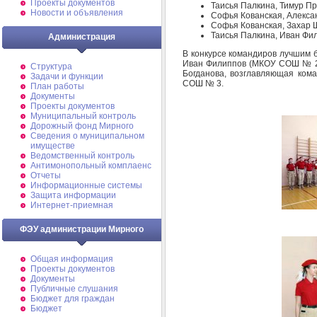
Проекты документов
Таисья Палкина, Тимур Пр
Новости и объявления
Софья Кованская, Алексан
Софья Кованская, Захар Ш
Таисья Палкина, Иван Фи
Администрация
В конкурсе командиров лучшим 
Иван Филиппов (МКОУ СОШ № 2)
Структура
Богданова, возглавляющая ко
Задачи и функции
СОШ № 3.
План работы
Документы
Проекты документов
Муниципальный контроль
Дорожный фонд Мирного
Cведения о муниципальном
имуществе
Ведомственный контроль
Антимонопольный комплаенс
Отчеты
Информационные системы
Защита информации
Интернет-приемная
ФЭУ администрации Мирного
Общая информация
Проекты документов
Документы
Публичные слушания
Бюджет для граждан
Бюджет