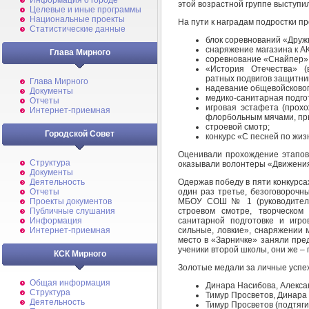
Информация о городе
этой возрастной группе выступи
Целевые и иные программы
Национальные проекты
На пути к наградам подростки п
Статистические данные
блок соревнований «Дружн
снаряжение магазина к АК
Глава Мирного
соревнование «Снайпер» 
«История Отечества» (
ратных подвигов защитни
Глава Мирного
надевание общевойсковог
Документы
медико-санитарная подго
Отчеты
игровая эстафета (прох
Интернет-приемная
флорбольным мячами, пры
строевой смотр;
Городской Совет
конкурс «С песней по жиз
Оценивали прохождение этапов
Структура
оказывали волонтеры «Движени
Документы
Одержав победу в пяти конкурсах
Деятельность
один раз третье, безоговорочн
Отчеты
МБОУ СОШ № 1 (руководитель 
Проекты документов
строевом смотре, творческом
Публичные слушания
санитарной подготовке и игр
Информация
сильные, ловкие», снаряжении 
Интернет-приемная
место в «Зарничке» заняли пре
ученики второй школы, они же –
КСК Мирного
Золотые медали за личные успех
Общая информация
Динара Насибова, Алекса
Структура
Тимур Просветов, Динара
Деятельность
Тимур Просветов (подтяги