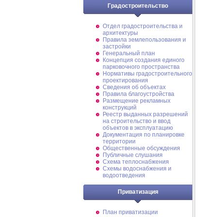
Градостроительство
Отдел градостроительства и
архитектуры
Правила землепользования и
застройки
Генеральный план
Концепция создания единого
парковочного пространства
Нормативы градостроительного
проектирования
Сведения об объектах
Правила благоустройства
Размещение рекламных
конструкций
Реестр выданных разрешений
на строительство и ввод
объектов в эксплуатацию
Документация по планировке
территории
Общественные обсуждения
Публичные слушания
Схема теплоснабжения
Схемы водоснабжения и
водоотведения
Приватизация
План приватизации