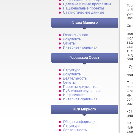
Информация о городе
Целевые и иные программы
Гор
Национальные проекты
соб
Статистические данные
уче
наз
Глава Мирного
Хот
за 
нап
Глава Мирного
Пол
Документы
таб
Отчеты
ста
Интернет-приемная
тех
вид
Городской Совет
бад
- О
Структура
зан
Документы
под
Деятельность
Отчеты
Тро
Проекты документов
сре
Публичные слушания
– М
Информация
не 
Интернет-приемная
соп
раз
КСК Мирного
- Я
или
Общая информация
На 
Структура
чув
Деятельность
уже