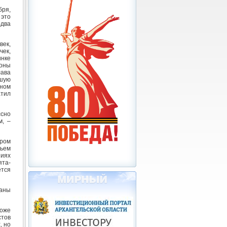
ря,
 это
-два
век,
чек,
инке
роны
лава
чшую
нном
атил
ссно
м, –
ером
тьем
ниях
ята-
тся
раны
оже
стов
, но