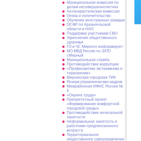
Муниципальная комиссия по
делам несовершеннолетних
Антинаркотическая комиссия
Опека и попечительство
Обучение иностранных граждан
ОСФР по Архангельской
области и НАО
Поддержка участникам СВО
Укрепление общественного
здоровья
ГО и ЧС Мирного информирует
МО МВД России по ЗАТО
г.Мирный
Муниципальная cлужба
Противодействие коррупции
«Профилактика экстремизма и
терроризма»
Мирнинская городская ТИК
Резерв управленческих кадров
Межрайонная ИФНС России №
6
«Охрана труда»
Приоритетный проект
«Формирование комфортной
городской среды»
Противодействие нелегальной
занятости
Неформальная занятость и
работники предпенсионного
возраста
Территориальное
общественное самоуправление