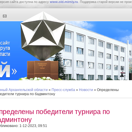
ерсия сайта доступна по адресу
www.old.mirniy.ru
. Поддержка старой версии не прои
ный Архангельской области
»
Пресс-служба
»
Новости
» Определены
едители турнира по бадминтону
пределены победители турнира по
админтону
бликовано: 1-12-2023, 09:51