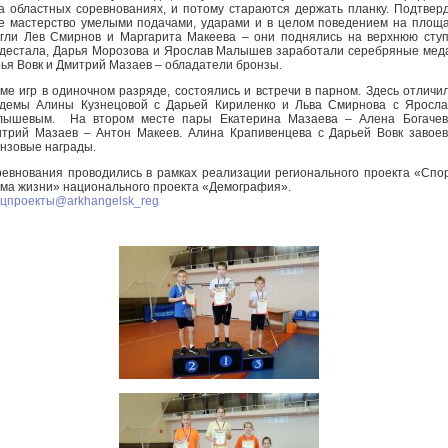
а областных соревнованиях, и потому стараются держать планку. Подтвер
е мастерство умелыми подачами, ударами и в целом поведением на площ
гли Лев Смирнов и Маргарита Макеева – они поднялись на верхнюю сту
дестала, Дарья Морозова и Ярослав Малышев заработали серебряные мед
ья Вовк и Дмитрий Мазаев – обладатели бронзы.
ме игр в одиночном разряде, состоялись и встречи в парном. Здесь отличи
демы Алины Кузнецовой с Дарьей Кириленко и Льва Смирнова с Яросл
лышевым. На втором месте пары Екатерина Мазаева – Алена Богачев
трий Мазаев – Антон Макеев. Алина Крапивенцева с Дарьей Вовк завое
нзовые награды.
евнования проводились в рамках реализации регионального проекта «Спо
ма жизни» национального проекта «Демография».
цпроекты@arkhangelsk_reg