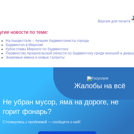
Версия для печати
угие новости по теме:
На пьедестале – лучшие бадминтонисты города
Бадминтон в Мирном!
Кубок главы Мирного по бадминтону
Первенство Архангельской области по бадминтону среди юношей и девуш
Знакомые имена и новые таланты
Жалобы на всё
Не убран мусор, яма на дороге, не
горит фонарь?
Столкнулись с проблемой — сообщите о ней!