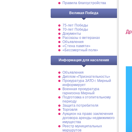
Правила благоустройства
Великая Победа
75-лет Победы
70-лет Победы
Др
Документы
Рассказы о ветеранах
Объявления
«Стена памяти»
«Бессмертный полк»
Информация для населения
Объявления
Диплом «Признательность»
Прокуратура ЗАТО г. Мирный
информирует
Военная прокуратура
гарнизона Мирный
Подготовка к отопительному
периоду
Защита потребителя
Торговля
Аукцион на право заключения
договора аренды недвижимого
имущества
Реестр муниципальных
маршрутов