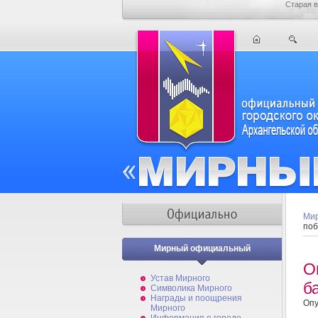
Старая в
Мир
поб
Мирный официальный
О
Устав Мирного
б
Символика Мирного
Награды и поощрения
Опу
Мирного