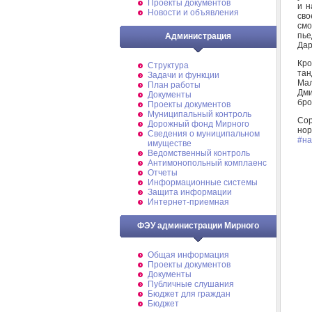
Проекты документов
и н
Новости и объявления
сво
смо
пье
Администрация
Дар
Кро
Структура
тан
Задачи и функции
Ма
План работы
Дми
Документы
бро
Проекты документов
Муниципальный контроль
Сор
Дорожный фонд Мирного
нор
Cведения о муниципальном
#на
имуществе
Ведомственный контроль
Антимонопольный комплаенс
Отчеты
Информационные системы
Защита информации
Интернет-приемная
ФЭУ администрации Мирного
Общая информация
Проекты документов
Документы
Публичные слушания
Бюджет для граждан
Бюджет