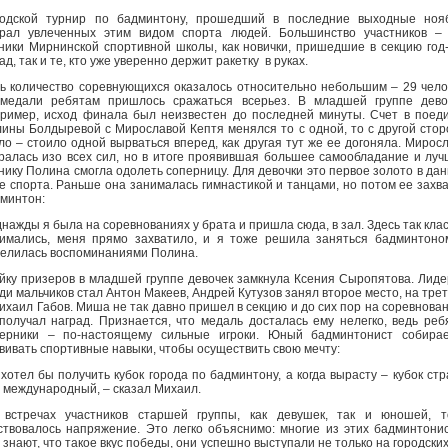
одской турнир по бадминтону, прошедший в последние выходные нояб
рал увлеченных этим видом спорта людей. Большинство участников –
ники Мирнинской спортивной школы, как новички, пришедшие в секцию год
ад, так и те, кто уже уверенно держит ракетку в руках.
ь количество соревнующихся оказалось относительно небольшим – 29 чело
медали ребятам пришлось сражаться всерьез. В младшей группе дево
ример, исход финала был неизвестен до последней минуты. Счет в поед
ины Болдыревой с Мирославой Кептя менялся то с одной, то с другой сто
ло – стоило одной вырваться вперед, как другая тут же ее догоняла. Мирос
ралась изо всех сил, но в итоге проявившая большее самообладание и лу
нику Полина смогла одолеть соперницу. Для девочки это первое золото в да
е спорта. Раньше она занималась гимнастикой и танцами, но потом ее захв
минтон:
днажды я была на соревнованиях у брата и пришла сюда, в зал. Здесь так кла
имались, меня прямо захватило, и я тоже решила заняться бадминтоно
елилась воспоминаниями Полина.
йку призеров в младшей группе девочек замкнула Ксения Сыропятова. Лид
ди мальчиков стал Антон Макеев, Андрей Кутузов занял второе место, на тре
ихаил Габов. Миша не так давно пришел в секцию и до сих пор на соревнова
получал наград. Признается, что медаль досталась ему нелегко, ведь реб
ерники – по-настоящему сильные игроки. Юный бадминтонист собирае
вивать спортивные навыки, чтобы осуществить свою мечту:
 хотел бы получить кубок города по бадминтону, а когда вырасту – кубок ст
 международный, – сказал Михаил.
встречах участников старшей группы, как девушек, так и юношей, т
ствовалось напряжение. Это легко объяснимо: многие из этих бадминтони
 знают, что такое вкус победы, они успешно выступали не только на городских