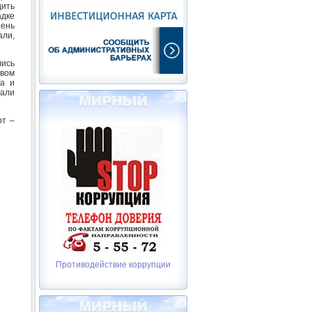
дить
адке
пень
али,
лись
авом
а и
вали
рт –
Противодействие коррупции