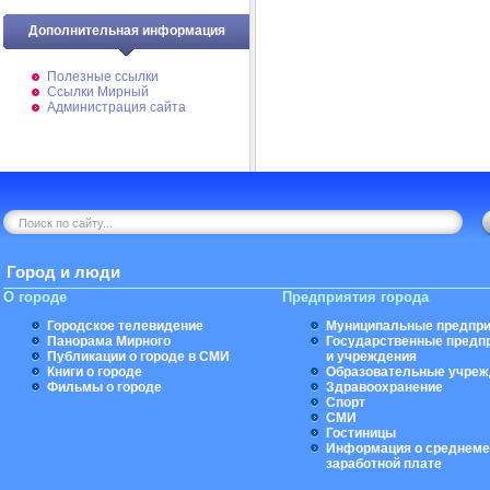
Дополнительная информация
Полезные ссылки
Ссылки Мирный
Администрация сайта
Город и люди
О городе
Предприятия города
Городское телевидение
Муниципальные предпри
Панорама Мирного
Государственные предп
Публикации о городе в СМИ
и учреждения
Книги о городе
Образовательные учреж
Фильмы о городе
Здравоохранение
Спорт
СМИ
Гостиницы
Информация о среднеме
заработной плате