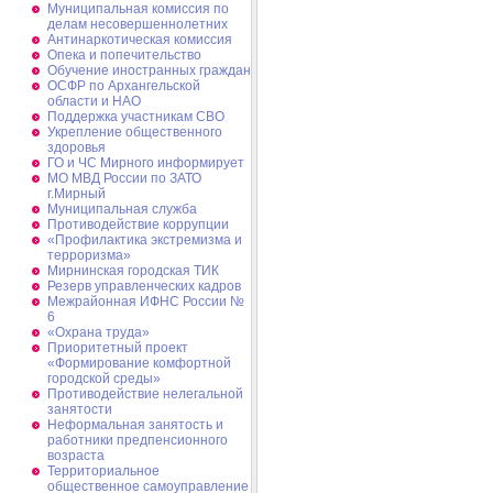
Муниципальная комиссия по
делам несовершеннолетних
Антинаркотическая комиссия
Опека и попечительство
Обучение иностранных граждан
ОСФР по Архангельской
области и НАО
Поддержка участникам СВО
Укрепление общественного
здоровья
ГО и ЧС Мирного информирует
МО МВД России по ЗАТО
г.Мирный
Муниципальная cлужба
Противодействие коррупции
«Профилактика экстремизма и
терроризма»
Мирнинская городская ТИК
Резерв управленческих кадров
Межрайонная ИФНС России №
6
«Охрана труда»
Приоритетный проект
«Формирование комфортной
городской среды»
Противодействие нелегальной
занятости
Неформальная занятость и
работники предпенсионного
возраста
Территориальное
общественное самоуправление