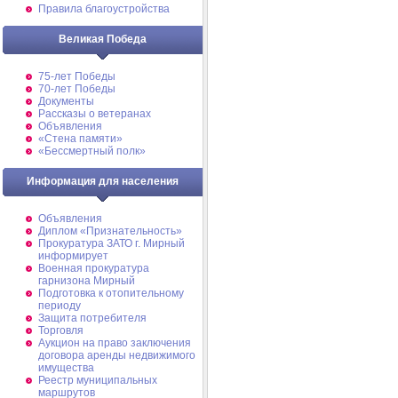
Правила благоустройства
Великая Победа
75-лет Победы
70-лет Победы
Документы
Рассказы о ветеранах
Объявления
«Стена памяти»
«Бессмертный полк»
Информация для населения
Объявления
Диплом «Признательность»
Прокуратура ЗАТО г. Мирный
информирует
Военная прокуратура
гарнизона Мирный
Подготовка к отопительному
периоду
Защита потребителя
Торговля
Аукцион на право заключения
договора аренды недвижимого
имущества
Реестр муниципальных
маршрутов