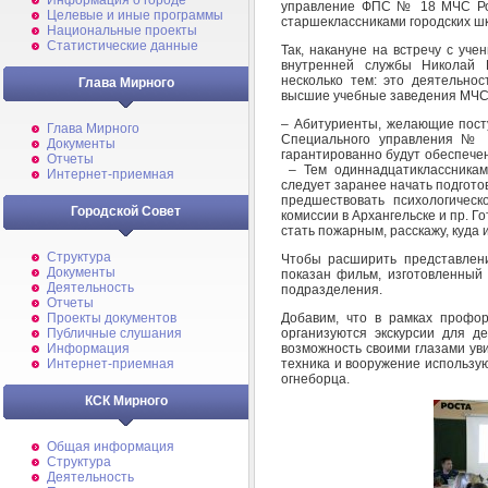
Информация о городе
управление ФПС № 18 МЧС Ро
Целевые и иные программы
старшеклассниками городских шк
Национальные проекты
Статистические данные
Так, накануне на встречу с уч
внутренней службы Николай 
несколько тем: это деятельно
Глава Мирного
высшие учебные заведения МЧС 
– Абитуриенты, желающие посту
Глава Мирного
Специального управления № 1
Документы
гарантированно будут обеспече
Отчеты
– Тем одиннадцатиклассникам
Интернет-приемная
следует заранее начать подготов
предшествовать психологическ
Городской Совет
комиссии в Архангельске и пр. 
стать пожарным, расскажу, куда и
Структура
Чтобы расширить представлен
Документы
показан фильм, изготовленный
Деятельность
подразделения.
Отчеты
Добавим, что в рамках профо
Проекты документов
организуются экскурсии для д
Публичные слушания
возможность своими глазами уви
Информация
техника и вооружение использую
Интернет-приемная
огнеборца.
КСК Мирного
Общая информация
Структура
Деятельность