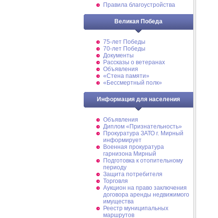
Правила благоустройства
Великая Победа
75-лет Победы
70-лет Победы
Документы
Рассказы о ветеранах
Объявления
«Стена памяти»
«Бессмертный полк»
Информация для населения
Объявления
Диплом «Признательность»
Прокуратура ЗАТО г. Мирный
информирует
Военная прокуратура
гарнизона Мирный
Подготовка к отопительному
периоду
Защита потребителя
Торговля
Аукцион на право заключения
договора аренды недвижимого
имущества
Реестр муниципальных
маршрутов