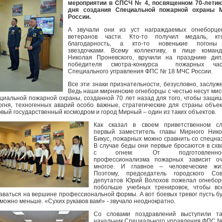
мероприятии в СПСЧ № 4, посвященном 70-летию
дня создания Специальной пожарной охраны 
России.
А звучали они из уст награждаемых огнеборце
ветеранов части. Кто-то получил медаль, кто
благодарность, а кто-то новенькие погоны
звездочками. Всему коллективу, в лице команд
Николая Проневского, вручили на празднике ди
победителя смотра-конкурса пожарных час
Специального управления ФПС № 18 МЧС России.
Все эти знаки признательности, безусловно, заслуж
Ведь наши мирнинские огнеборцы с честью несут ми
циальной пожарной охраны, созданной 70 лет назад для того, чтобы защи
огня, техногенных аварий особо важные, стратегические для страны объе
вый государственный космодром и город Мирный – один из таких объектов.
Как сказал в своем приветственном сл
первый заместитель главы Мирного Нико
Бикус, пожарных можно сравнить со спецна
В случае беды они первые бросаются в схв
с огнем. От подготовленнос
профессионализма пожарных зависит оч
многое. И главное – человеческие жиз
Поэтому, председатель городского Сов
депутатов Юрий Волохов пожелал огнебо
побольше учебных тренировок, чтобы вс
аваться на вершине профессиональной формы. А вот боевых тревог пусть б
 можно меньше. «Сухих рукавов вам!» - звучало неоднократно.
Со словами поздравлений выступили та
начальник Специального управления ФПС 