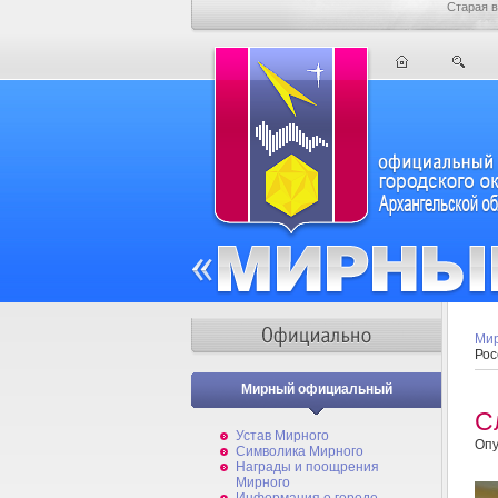
Старая в
Мир
Рос
Мирный официальный
С
Устав Мирного
Опу
Символика Мирного
Награды и поощрения
Мирного