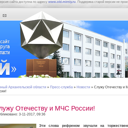
ерсия сайта доступна по адресу
www.old.mirniy.ru
. Поддержка старой версии не прои
ный Архангельской области
»
Пресс-служба
»
Новости
» Служу Отечеству и 
сии!
лужу Отечеству и МЧС России!
бликовано: 3-11-2017, 09:36
Эти слова рефреном звучали на торжествен