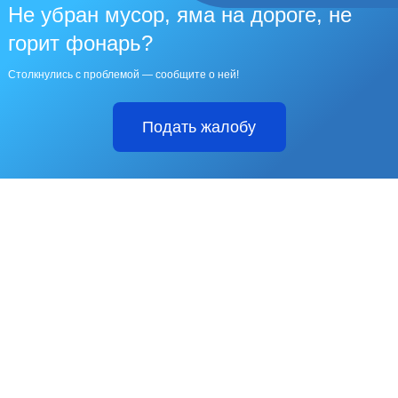
Не убран мусор, яма на дороге, не
горит фонарь?
Столкнулись с проблемой — сообщите о ней!
Подать жалобу