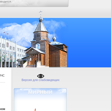
зводится.
МЧС
Версия для слабовидящих
ном