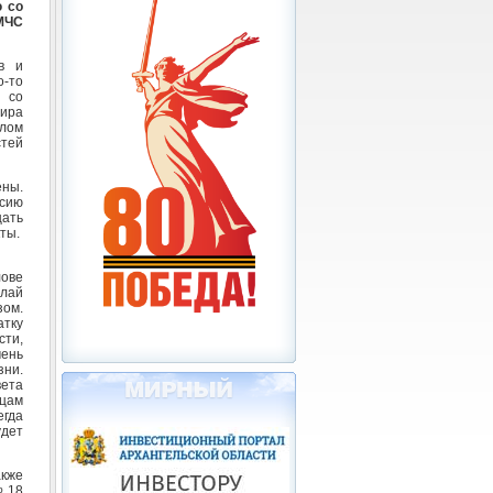
 со
МЧС
в и
-то
 со
ира
плом
тей
ены.
ссию
щать
кты.
ове
лай
зом.
атку
ти,
ень
ни.
ета
рцам
егда
удет
кже
№ 18