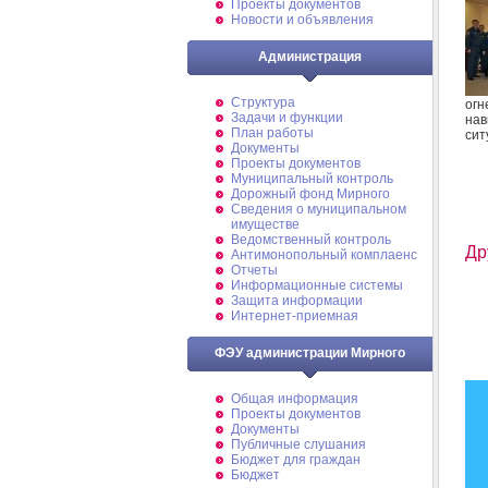
Проекты документов
Новости и объявления
Администрация
Структура
огн
Задачи и функции
нав
План работы
сит
Документы
Проекты документов
Муниципальный контроль
Дорожный фонд Мирного
Cведения о муниципальном
имуществе
Ведомственный контроль
Др
Антимонопольный комплаенс
Отчеты
Информационные системы
Защита информации
Интернет-приемная
ФЭУ администрации Мирного
Общая информация
Проекты документов
Документы
Публичные слушания
Бюджет для граждан
Бюджет