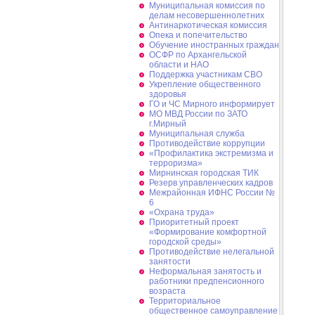
Муниципальная комиссия по
делам несовершеннолетних
Антинаркотическая комиссия
Опека и попечительство
Обучение иностранных граждан
ОСФР по Архангельской
области и НАО
Поддержка участникам СВО
Укрепление общественного
здоровья
ГО и ЧС Мирного информирует
МО МВД России по ЗАТО
г.Мирный
Муниципальная cлужба
Противодействие коррупции
«Профилактика экстремизма и
терроризма»
Мирнинская городская ТИК
Резерв управленческих кадров
Межрайонная ИФНС России №
6
«Охрана труда»
Приоритетный проект
«Формирование комфортной
городской среды»
Противодействие нелегальной
занятости
Неформальная занятость и
работники предпенсионного
возраста
Территориальное
общественное самоуправление