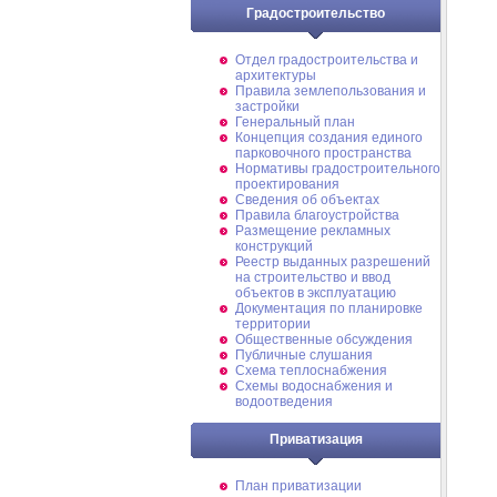
Градостроительство
Отдел градостроительства и
архитектуры
Правила землепользования и
застройки
Генеральный план
Концепция создания единого
парковочного пространства
Нормативы градостроительного
проектирования
Сведения об объектах
Правила благоустройства
Размещение рекламных
конструкций
Реестр выданных разрешений
на строительство и ввод
объектов в эксплуатацию
Документация по планировке
территории
Общественные обсуждения
Публичные слушания
Схема теплоснабжения
Схемы водоснабжения и
водоотведения
Приватизация
План приватизации