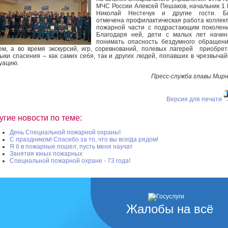
МЧС России Алексей Пешаков, начальник 1
Николай Нестечук и другие гости. Б
отмечена профилактическая работа коллек
пожарной части с подрастающим поколен
Благодаря ней, дети с малых лет начин
понимать опасность бездумного обращен
ем, а во время экскурсий, игр, соревнований, полевых лагерей приобре
ыки спасения – как самих себя, так и других людей, попавших в чрезвыча
уацию.
Пресс-служба главы Мир
Версия для печати
угие новости по теме:
День Специальной пожарной охраны!
С праздником! Спасибо за то, что вы всегда рядом!
Я б в пожарные пошел, пусть меня научат
Занятия юных пожарных
Специальной пожарной охране - 73 года!
Жалобы на всё