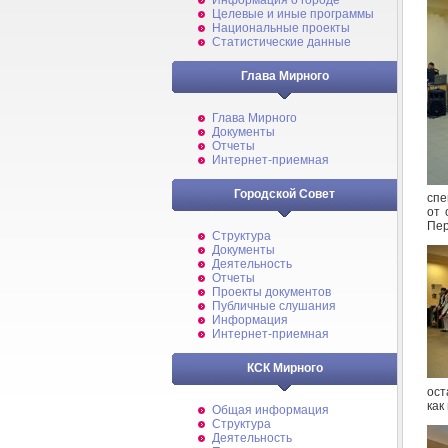
Информация о городе
Целевые и иные программы
Национальные проекты
Статистические данные
Глава Мирного
Глава Мирного
Документы
Отчеты
Интернет-приемная
Городской Совет
спе
от 
Пер
Структура
Документы
Деятельность
Отчеты
Проекты документов
Публичные слушания
Информация
Интернет-приемная
КСК Мирного
ост
как
Общая информация
Структура
Деятельность