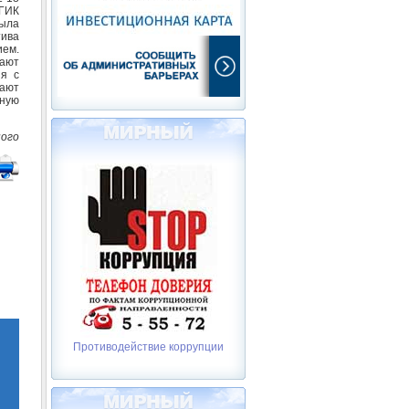
 ГИК
ыла
тива
ием.
ают
ия с
тают
йную
ного
Противодействие коррупции