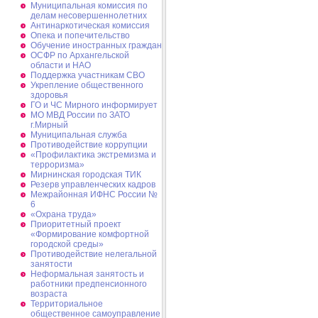
Муниципальная комиссия по
делам несовершеннолетних
Антинаркотическая комиссия
Опека и попечительство
Обучение иностранных граждан
ОСФР по Архангельской
области и НАО
Поддержка участникам СВО
Укрепление общественного
здоровья
ГО и ЧС Мирного информирует
МО МВД России по ЗАТО
г.Мирный
Муниципальная cлужба
Противодействие коррупции
«Профилактика экстремизма и
терроризма»
Мирнинская городская ТИК
Резерв управленческих кадров
Межрайонная ИФНС России №
6
«Охрана труда»
Приоритетный проект
«Формирование комфортной
городской среды»
Противодействие нелегальной
занятости
Неформальная занятость и
работники предпенсионного
возраста
Территориальное
общественное самоуправление