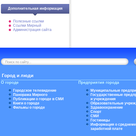
Дополнительная информация
Полезные ссылки
Ссылки Мирный
Администрация сайта
Город и люди
О городе
Предприятия города
Городское телевидение
Муниципальные предпри
Панорама Мирного
Государственные предп
Публикации о городе в СМИ
и учреждения
Книги о городе
Образовательные учреж
Фильмы о городе
Здравоохранение
Спорт
СМИ
Гостиницы
Информация о среднеме
заработной плате