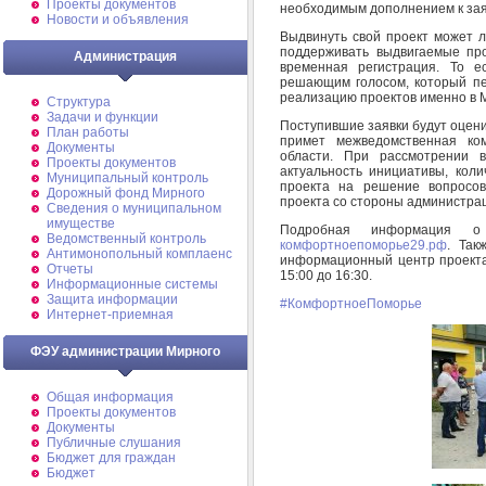
Проекты документов
необходимым дополнением к зая
Новости и объявления
Выдвинуть свой проект может л
поддерживать выдвигаемые про
Администрация
временная регистрация. То 
решающим голосом, который пе
реализацию проектов именно в 
Структура
Задачи и функции
Поступившие заявки будут оцени
План работы
примет межведомственная ком
Документы
области. При рассмотрении 
Проекты документов
актуальность инициативы, коли
Муниципальный контроль
проекта на решение вопросов
Дорожный фонд Мирного
проекта со стороны администрац
Cведения о муниципальном
имуществе
Подробная информация 
Ведомственный контроль
комфортноепоморье29.рф
. Так
Антимонопольный комплаенс
информационный центр проекта в
Отчеты
15:00 до 16:30.
Информационные системы
Защита информации
#КомфортноеПоморье
Интернет-приемная
ФЭУ администрации Мирного
Общая информация
Проекты документов
Документы
Публичные слушания
Бюджет для граждан
Бюджет