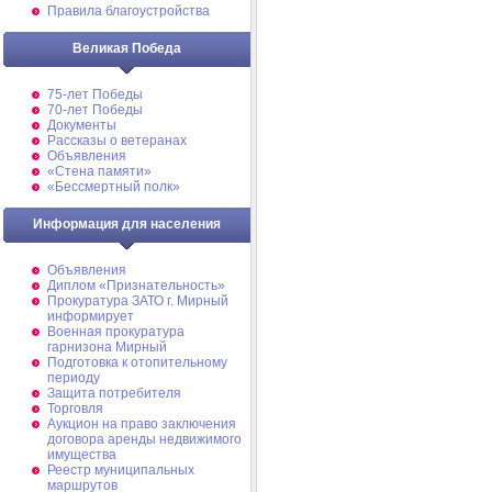
Правила благоустройства
Великая Победа
75-лет Победы
70-лет Победы
Документы
Рассказы о ветеранах
Объявления
«Стена памяти»
«Бессмертный полк»
Информация для населения
Объявления
Диплом «Признательность»
Прокуратура ЗАТО г. Мирный
информирует
Военная прокуратура
гарнизона Мирный
Подготовка к отопительному
периоду
Защита потребителя
Торговля
Аукцион на право заключения
договора аренды недвижимого
имущества
Реестр муниципальных
маршрутов