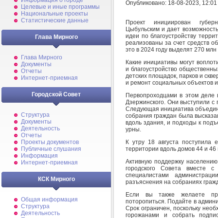
Информация о городе
Опубликовано: 18-08-2023, 12:01
Целевые и иные программы
Национальные проекты
Статистические данные
Проект инициирован губерн
Цыбульским и дает возможность
идеи по благоустройству терри
Глава Мирного
реализованы за счет средств о
это в 2024 году выделят 270 млн 
Глава Мирного
Какие инициативы могут воплот
Документы
и благоустройство общественны
Отчеты
детских площадок, парков и скве
Интернет-приемная
и ремонт социальных объектов и
Городской Совет
Первопроходцами в этом деле
Дзержинского. Они выступили с
Следующая инициатива объедини
Структура
собрания граждан была высказа
Документы
вдоль здания, и подходы к подъ
Деятельность
урны.
Отчеты
К утру 18 августа поступила 
Проекты документов
территории вдоль домов 44 и 46 
Публичные слушания
Информация
Активную поддержку населению 
Интернет-приемная
городского Совета вместе 
специалистами администрац
КСК Мирного
разъяснения на собраниях граж
Если вы также желаете пре
Общая информация
поторопиться. Подайте в админи
Структура
Срок ограничен, поскольку необ
Деятельность
горожанами и собрать подпи