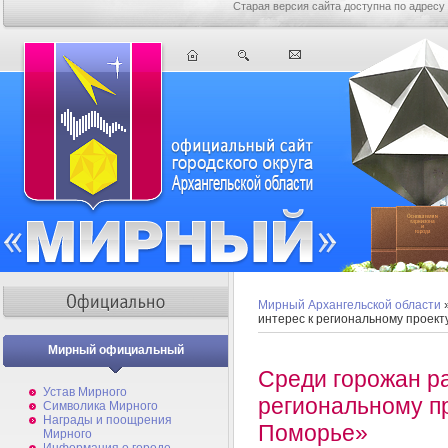
Старая версия сайта доступна по адресу
Мирный Архангельской области
интерес к региональному проек
Мирный официальный
Среди горожан ра
Устав Мирного
региональному п
Символика Мирного
Награды и поощрения
Поморье»
Мирного