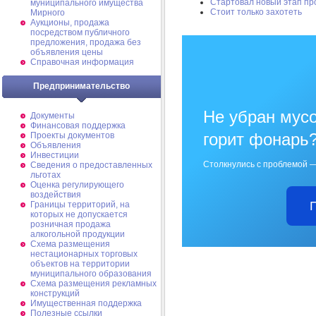
Стартовал новый этап пр
муниципального имущества
Стоит только захотеть
Мирного
Аукционы, продажа
посредством публичного
предложения, продажа без
объявления цены
Справочная информация
Предпринимательство
Не убран мусо
Документы
Финансовая поддержка
горит фонарь
Проекты документов
Объявления
Инвестиции
Столкнулись с проблемой —
Сведения о предоставленных
льготах
Оценка регулирующего
воздействия
Границы территорий, на
которых не допускается
розничная продажа
алкогольной продукции
Схема размещения
нестационарных торговых
объектов на территории
муниципального образования
Схема размещения рекламных
конструкций
Имущественная поддержка
Полезные ссылки