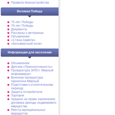
Правила благоустройства
Великая Победа
75-лет Победы
70-лет Победы
Документы
Рассказы о ветеранах
Объявления
«Стена памяти»
«Бессмертный полк»
Информация для населения
Объявления
Диплом «Признательность»
Прокуратура ЗАТО г. Мирный
информирует
Военная прокуратура
гарнизона Мирный
Подготовка к отопительному
периоду
Защита потребителя
Торговля
Аукцион на право заключения
договора аренды недвижимого
имущества
Реестр муниципальных
маршрутов