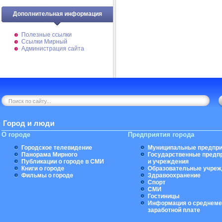
Дополнительная информация
Полезные ссылки
Ссылки Мирный
Администрация сайта
Город и люди
О городе
Предприятия города
Городское телевидение
Муниципальные предпри
Панорама Мирного
Государственные предп
Публикации о городе в СМИ
и учреждения
Книги о городе
Образовательные учреж
Фильмы о городе
Здравоохранение
Спорт
СМИ
Гостиницы
Информация о среднеме
заработной плате