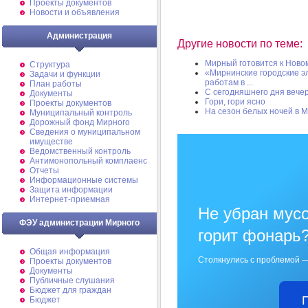
Проекты документов
Новости и объявления
Администрация
Другие новости по теме:
Мирный готовится к Новом
Структура
«Мирнинские городские э
Задачи и функции
работам в ...
План работы
С сегодняшнего дня вече
Документы
Гори, гори ясно
Проекты документов
На сезон белых ночей в 
Муниципальный контроль
Дорожный фонд Мирного
Cведения о муниципальном
имуществе
Ведомственный контроль
Антимонопольный комплаенс
Отчеты
Информационные системы
Защита информации
Интернет-приемная
Не убран мусо
ФЭУ администрации Мирного
горит фонарь
Общая информация
Столкнулись с проблемой —
Проекты документов
Документы
Публичные слушания
Бюджет для граждан
Бюджет