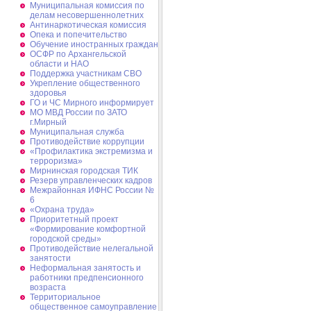
Муниципальная комиссия по
делам несовершеннолетних
Антинаркотическая комиссия
Опека и попечительство
Обучение иностранных граждан
ОСФР по Архангельской
области и НАО
Поддержка участникам СВО
Укрепление общественного
здоровья
ГО и ЧС Мирного информирует
МО МВД России по ЗАТО
г.Мирный
Муниципальная cлужба
Противодействие коррупции
«Профилактика экстремизма и
терроризма»
Мирнинская городская ТИК
Резерв управленческих кадров
Межрайонная ИФНС России №
6
«Охрана труда»
Приоритетный проект
«Формирование комфортной
городской среды»
Противодействие нелегальной
занятости
Неформальная занятость и
работники предпенсионного
возраста
Территориальное
общественное самоуправление