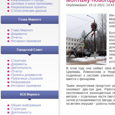
Информация о городе
Целевые и иные программы
Опубликовано: 19-11-2021, 14:43
Национальные проекты
Статистические данные
Им 
мед
Глава Мирного
кон
эле
Глава Мирного
Бол
Документы
пос
Отчеты
кон
Интернет-приемная
сни
дол
Городской Совет
про
зак
их 
Структура
уст
Документы
Деятельность
В этом году они займут свои м
Отчеты
Циргвава, Ломоносова и Неде
Проекты документов
подключат к системе уличного
Публичные слушания
вместе с фонарями.
Информация
Также энергетикам предстоит у
Интернет-приемная
занимает два-три дня. Работ
протягиваются разноцветные г
КСК Мирного
метров – отдельные части свет
затем устанавливается звезда;
на ветвях игрушки – работы поб
Общая информация
Структура
Деятельность