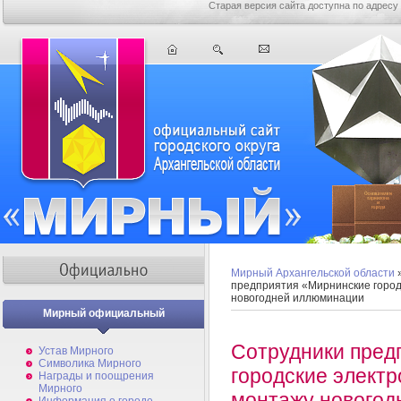
Старая версия сайта доступна по адресу
Мирный Архангельской области
предприятия «Мирнинские город
новогодней иллюминации
Мирный официальный
Сотрудники пред
Устав Мирного
Символика Мирного
городские электр
Награды и поощрения
Мирного
монтажу новогод