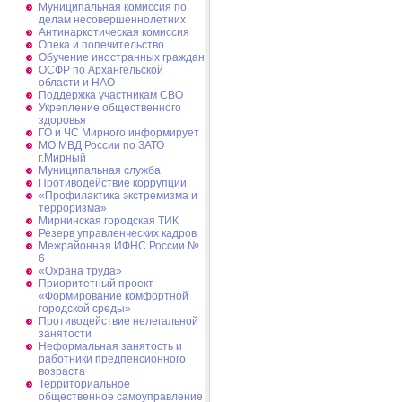
Муниципальная комиссия по
делам несовершеннолетних
Антинаркотическая комиссия
Опека и попечительство
Обучение иностранных граждан
ОСФР по Архангельской
области и НАО
Поддержка участникам СВО
Укрепление общественного
здоровья
ГО и ЧС Мирного информирует
МО МВД России по ЗАТО
г.Мирный
Муниципальная cлужба
Противодействие коррупции
«Профилактика экстремизма и
терроризма»
Мирнинская городская ТИК
Резерв управленческих кадров
Межрайонная ИФНС России №
6
«Охрана труда»
Приоритетный проект
«Формирование комфортной
городской среды»
Противодействие нелегальной
занятости
Неформальная занятость и
работники предпенсионного
возраста
Территориальное
общественное самоуправление