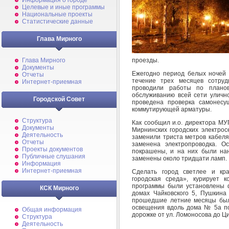
Информация о городе
Целевые и иные программы
Национальные проекты
Статистические данные
Глава Мирного
проезды.
Глава Мирного
Документы
Ежегодно период белых ночей
Отчеты
течение трех месяцев сотру
Интернет-приемная
проводили работы по планов
обслуживанию всей сети уличн
Городской Совет
проведена проверка самонесу
коммутирующей арматуры.
Структура
Как сообщил и.о. директора МУ
Документы
Мирнинских городских электрос
Деятельность
заменили триста метров кабеля
Отчеты
заменена электропроводка. О
Проекты документов
покрашены, и на них были на
Публичные слушания
заменены около тридцати ламп.
Информация
Интернет-приемная
Сделать город светлее и кр
городская среда», курирует 
программы были установлены 
КСК Мирного
домах Чайковского 5, Пушкина 
прошедшие летние месяцы был
освещения вдоль дома № 5а по
Общая информация
дорожке от ул. Ломоносова до Ци
Структура
Деятельность