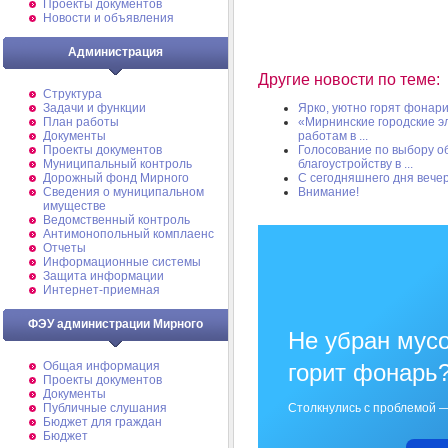
Проекты документов
Новости и объявления
Администрация
Другие новости по теме:
Структура
Задачи и функции
Ярко, уютно горят фонар
План работы
«Мирнинские городские э
Документы
работам в ...
Проекты документов
Голосование по выбору 
Муниципальный контроль
благоустройству в ...
Дорожный фонд Мирного
С сегодняшнего дня вече
Cведения о муниципальном
Внимание!
имуществе
Ведомственный контроль
Антимонопольный комплаенс
Отчеты
Информационные системы
Защита информации
Интернет-приемная
ФЭУ администрации Мирного
Не убран мусо
Общая информация
горит фонарь
Проекты документов
Документы
Публичные слушания
Столкнулись с проблемой —
Бюджет для граждан
Бюджет