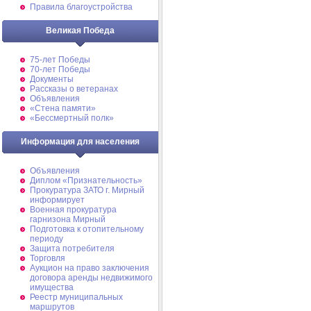
Правила благоустройства
Великая Победа
75-лет Победы
70-лет Победы
Документы
Рассказы о ветеранах
Объявления
«Стена памяти»
«Бессмертный полк»
Информация для населения
Объявления
Диплом «Признательность»
Прокуратура ЗАТО г. Мирный
информирует
Военная прокуратура
гарнизона Мирный
Подготовка к отопительному
периоду
Защита потребителя
Торговля
Аукцион на право заключения
договора аренды недвижимого
имущества
Реестр муниципальных
маршрутов