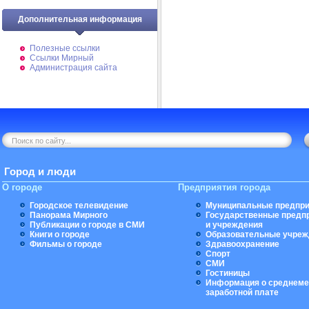
Дополнительная информация
Полезные ссылки
Ссылки Мирный
Администрация сайта
Город и люди
О городе
Предприятия города
Городское телевидение
Муниципальные предпри
Панорама Мирного
Государственные предп
Публикации о городе в СМИ
и учреждения
Книги о городе
Образовательные учреж
Фильмы о городе
Здравоохранение
Спорт
СМИ
Гостиницы
Информация о среднеме
заработной плате