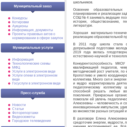
школьников.
Муниципальный заказ
Освоение образовательных 
планированию и реализации зад
СОШ № 4 занимать ведущие пози
Конкурсы
истории, обществознанию, г
Котировки
литературе.
Аукционы
Информация, документы
Хорошая материально-техниче
Проекты правовых актов о
реализацию образовательной пр
нормировании в сфере закупок
В 2011 году школа стала ф
Муниципальные услуги
допризывной подготовки молод
2019 года велась плодотвор
естественно-научной и технолог
Информация
Конкурентоспособность МК
Технологические схемы
квалификацией педагогов, че
МФЦ
методический рост учителя, по
Услуги в электронном виде
Кропотливо и умело координиро
Услуги опеки в электронном
коллектива. Много сил и энерги
виде
и мудро корректировала деяте
Госуслуги в электронном виде
педагогическому коллективу
способной решать любые во
Пресс-служба
поколения. Прекрасные органи
помогали ей увлечь педагогиче
Алексеевны – человечность и с
Новости
инновационным импульсом, удив
Статьи
во множестве разных ситуаций и 
Фоторепортажи
Видеосюжеты
В разговоре Елена Алексеевна
Городское телевидение
средоточие энергии, мудрости, л
ученики воспринимают ее. Всё