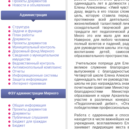
Проекты документов
одиннадцать лет в должности 
Новости и объявления
Елены Алексеевны: «Умей чувст
душу, видеть в его глазах сло
Администрация
цель, которую ставила пере
протяжении всей деятельно
жизнелюбивой талантливой личн
Структура
созидательной творческой де
Задачи и функции
тридцати лет педагогической
План работы
Много это или мало для жиз
Документы
Наверное, для любого человека
Проекты документов
полный взлетов и падений, рад
Муниципальный контроль
для руководителя школы эти го
Дорожный фонд Мирного
воспитанию детей, самосо
Cведения о муниципальном
образовательного пространства.
имуществе
Учительское поприще для Елен
Ведомственный контроль
великое служение благородн
Антимонопольный комплаенс
выпускников с благодарность
Отчеты
Четвертой школе Елена Алексее
Информационные системы
одиннадцать лет ее руководств
Защита информации
школы не раз награждались зна
Интернет-приемная
почетными грамотами Министерс
благодарностями Министерс
ФЭУ администрации Мирного
образования и науки Архангель
участие в различных конкурса
«Педагогический дебют», «От
Общая информация
победителями профессиональных
Проекты документов
Документы
Работа с одаренными и спосо
Публичные слушания
находится в числе важнейших н
Бюджет для граждан
учреждения, возглавляемого 
Бюджет
занимает лидирующие места в