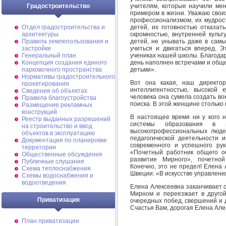
учителям, которые научили мен
Градостроительство
примером в жизни. Уважаю свои
профессионализмом, их мудрос
детей, их готовностью отказат
Отдел градостроительства и
скромностью, внутренней культ
архитектуры
детей, не унывать даже в самы
Правила землепользования и
учиться и двигаться вперед. 
застройки
учениках нашей школы. Благодарю
Генеральный план
день наполнен встречами и общ
Концепция создания единого
детьми».
парковочного пространства
Нормативы градостроительного
Вот она какая, наш директор
проектирования
интеллигентностью, высокой 
Сведения об объектах
человека она сумела создать во
Правила благоустройства
поиска. В этой женщине столько 
Размещение рекламных
конструкций
В настоящее время ни у кого 
Реестр выданных разрешений
системы образования в 
на строительство и ввод
высокопрофессиональных людей
объектов в эксплуатацию
педагогической деятельности 
Документация по планировке
современного и успешного ру
территории
«Почетный работник общего о
Общественные обсуждения
развитие Мирного», почетной
Публичные слушания
Конечно, это не предел! Елена
Схема теплоснабжения
Швеции: «В искусстве управлени
Схемы водоснабжения и
водоотведения
Елена Алексеевна заканчивает 
Мирном и переезжает в друго
Приватизация
очередных побед, свершений и 
Счастья Вам, дорогая Елена Алек
План приватизации