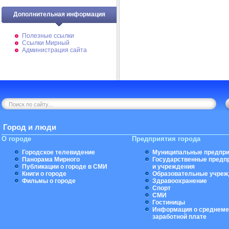
Дополнительная информация
Полезные ссылки
Ссылки Мирный
Администрация сайта
Город и люди
О городе
Предприятия города
Городское телевидение
Муниципальные предпри
Панорама Мирного
Государственные предп
Публикации о городе в СМИ
и учреждения
Книги о городе
Образовательные учреж
Фильмы о городе
Здравоохранение
Спорт
СМИ
Гостиницы
Информация о среднеме
заработной плате