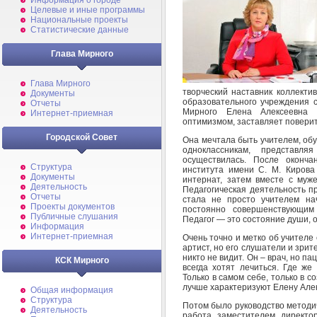
Информация о городе
Целевые и иные программы
Национальные проекты
Статистические данные
Глава Мирного
Глава Мирного
творческий наставник коллекти
Документы
образовательного учреждения
Отчеты
Мирного Елена Алексеевна 
Интернет-приемная
оптимизмом, заставляет поверит
Городской Совет
Она мечтала быть учителем, обуч
одноклассникам, представл
осуществилась. После окончан
Структура
института имени С. М. Кирова
Документы
интернат, затем вместе с муж
Деятельность
Педагогическая деятельность 
Отчеты
стала не просто учителем на
Проекты документов
постоянно совершенствующим 
Публичные слушания
Педагог — это состояние души, о
Информация
Интернет-приемная
Очень точно и метко об учителе
артист, но его слушатели и зрит
никто не видит. Он – врач, но п
КСК Мирного
всегда хотят лечиться. Где же
Только в самом себе, только в с
лучше характеризуют Елену Алек
Общая информация
Структура
Потом было руководство методи
Деятельность
работа заместителем директор