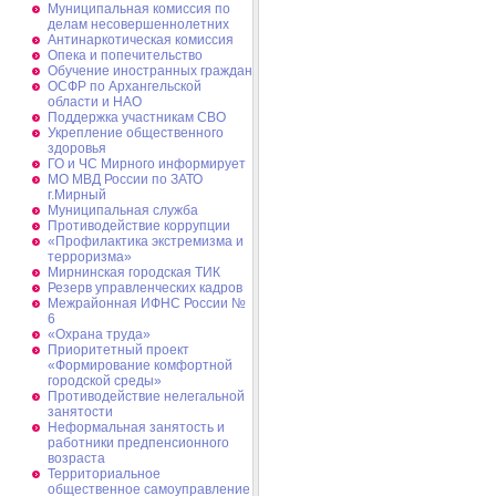
Муниципальная комиссия по
делам несовершеннолетних
Антинаркотическая комиссия
Опека и попечительство
Обучение иностранных граждан
ОСФР по Архангельской
области и НАО
Поддержка участникам СВО
Укрепление общественного
здоровья
ГО и ЧС Мирного информирует
МО МВД России по ЗАТО
г.Мирный
Муниципальная cлужба
Противодействие коррупции
«Профилактика экстремизма и
терроризма»
Мирнинская городская ТИК
Резерв управленческих кадров
Межрайонная ИФНС России №
6
«Охрана труда»
Приоритетный проект
«Формирование комфортной
городской среды»
Противодействие нелегальной
занятости
Неформальная занятость и
работники предпенсионного
возраста
Территориальное
общественное самоуправление