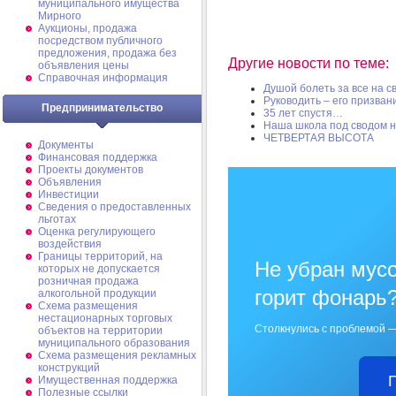
муниципального имущества
Мирного
Аукционы, продажа
посредством публичного
предложения, продажа без
Другие новости по теме:
объявления цены
Справочная информация
Душой болеть за все на 
Руководить – его призван
Предпринимательство
35 лет спустя…
Наша школа под сводом 
ЧЕТВЕРТАЯ ВЫСОТА
Документы
Финансовая поддержка
Проекты документов
Объявления
Инвестиции
Сведения о предоставленных
льготах
Оценка регулирующего
воздействия
Границы территорий, на
Не убран мусо
которых не допускается
розничная продажа
горит фонарь
алкогольной продукции
Схема размещения
нестационарных торговых
Столкнулись с проблемой —
объектов на территории
муниципального образования
Схема размещения рекламных
конструкций
Имущественная поддержка
Полезные ссылки