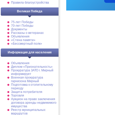
Правила благоустройства
Великая Победа
75-лет Победы
70-лет Победы
Документы
Рассказы о ветеранах
Объявления
«Стена памяти»
«Бессмертный полк»
Информация для населения
Объявления
Диплом «Признательность»
Прокуратура ЗАТО г. Мирный
информирует
Военная прокуратура
гарнизона Мирный
Подготовка к отопительному
периоду
Защита потребителя
Торговля
Аукцион на право заключения
договора аренды недвижимого
имущества
Реестр муниципальных
маршрутов