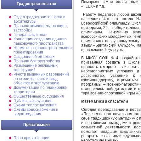
Поморья», «Моя малая родина
Градостроительство
«FLEX» и т.д.
Работу педагогов любой школы
Отдел градостроительства и
последних 4-х лет школа №
архитектуры
Всероссийской олимпиады школь
Правила землепользования и
призерами, 22 – победителями,
застройки
олимпиады. Неизменно вед
Генеральный план
всероссийских молодежных чемп
Концепция создания единого
олимпиадах по русскому языку 
парковочного пространства
языку «Британский бульдог», м
Нормативы градостроительного
православной культуры.
проектирования
Сведения об объектах
В МКОУ СОШ №4 разработана 
Правила благоустройства
призванная создать в школе 
Размещение рекламных
ценность которого – личность
конструкций
неблагоприятных условиях и
Реестр выданных разрешений
достоинство, уважение к 
на строительство и ввод
взаимоподдержку, стремиться
объектов в эксплуатацию
программы – военно-патриотич
Документация по планировке
становились победителями и пр
территории
тура военно-спортивной игры «З
Общественные обсуждения
Публичные слушания
Математики и спасатели
Схема теплоснабжения
Сегодня преподавание в первы
Схемы водоснабжения и
«Перспективная начальная шко
водоотведения
себе традиционную методику с 
и новейшими подходами к реше
Приватизация
совместной деятельности, пос
помогает младшим школьникам
раскрыть свою индивидуально
План приватизации
необходимы в жизни.