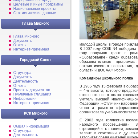
Информация о городе
Целевые и иные программы
Национальные проекты
Статистические данные
Глава Мирного
Глава Мирного
Документы
молодой школы в городе прикла
Отчеты
В 2007 году СОШ N4 победила в
Интернет-приемная
году получила грант в рамк
«Образование» среди образов
Городской Совет
образовательные программ
патриотического воспитания, 
области и ДОСААФ России
Структура
Документы
Командиры школьного полка
Деятельность
Отчеты
В 1985 году 15 февраля в обра
Проекты документов
– 4-я высота, которую предсто
Публичные слушания
этого школьного полка оказал
Информация
учитель высшей квалификацион
Интернет-приемная
Федерации, «Отличник народного
четко и грамотно сформирова
организовала учебно-воспитате
КСК Мирного
С 2002 года коллектив возгл
народного просвещения», З
Общая информация
стремящийся к знаниям, желающ
Структура
талант в сочетании с душевн
Деятельность
авторитет среди учителей школы