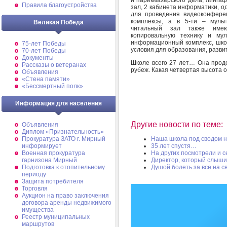
Правила благоустройства
зал, 2 кабинета информатики, 
для проведения видеоконфере
комплексы, а в 5-ти – муль
Великая Победа
читальный зал также имеют
копировальную технику и му
информационный комплекс, школ
75-лет Победы
условия для образования, разви
70-лет Победы
Документы
Школе всего 27 лет… Она продо
Рассказы о ветеранах
рубеж. Какая четвертая высота о
Объявления
«Стена памяти»
«Бессмертный полк»
Информация для населения
Другие новости по теме:
Объявления
Диплом «Признательность»
Прокуратура ЗАТО г. Мирный
Наша школа под сводом 
информирует
35 лет спустя…
Военная прокуратура
На других посмотрели и с
гарнизона Мирный
Директор, который слыши
Подготовка к отопительному
Душой болеть за все на 
периоду
Защита потребителя
Торговля
Аукцион на право заключения
договора аренды недвижимого
имущества
Реестр муниципальных
маршрутов