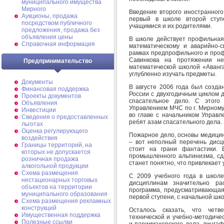
муниципального имущества
Мирного
Введение второго иностранного
Аукционы, продажа
первый в школе второй ступ
посредством публичного
учащимися и их родителями.
предложения, продажа без
объявления цены
В школе действует профильная
Справочная информация
математическому и аварийно-
рамках предпрофильного и проф
Савинкова на протяжении не
Предпринимательство
математической школой «Аванга
углубленно изучать предметы.
Документы
В августе 2006 года был созд
Финансовая поддержка
России с двухгодичным циклом 
Проекты документов
спасательное дело. С этого
Объявления
Управлением МЧС по г. Мирному
Инвестиции
во главе с начальником Управ
Сведения о предоставленных
ребят азам спасательного дела.
льготах
Оценка регулирующего
Пожарное дело, основы медицин
воздействия
– вот неполный перечень дисц
Границы территорий, на
стоит на грани фантастики. 
которых не допускается
промышленного альпинизма, сда
розничная продажа
станет понятно, что привлекает
алкогольной продукции
Схема размещения
С 2009 учебного года в школ
нестационарных торговых
дисциплинам значительно ра
объектов на территории
программа, предусматривающая
муниципального образования
первой ступени, с начальной шк
Схема размещения рекламных
конструкций
Осталось сказать, что чет
Имущественная поддержка
технической и учебно-методиче
Полезные ссылки
и парикмахерского дела, линга