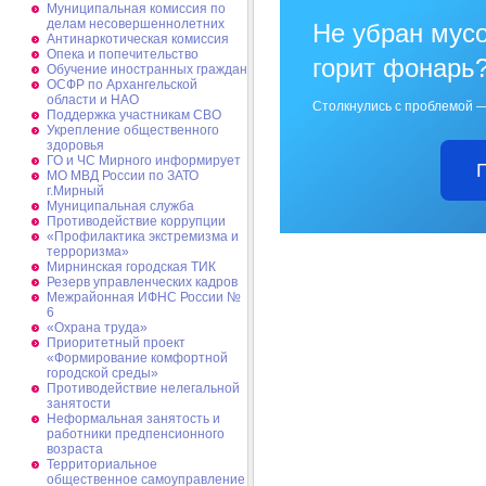
Муниципальная комиссия по
делам несовершеннолетних
Не убран мусо
Антинаркотическая комиссия
Опека и попечительство
горит фонарь
Обучение иностранных граждан
ОСФР по Архангельской
области и НАО
Столкнулись с проблемой —
Поддержка участникам СВО
Укрепление общественного
здоровья
ГО и ЧС Мирного информирует
МО МВД России по ЗАТО
г.Мирный
Муниципальная cлужба
Противодействие коррупции
«Профилактика экстремизма и
терроризма»
Мирнинская городская ТИК
Резерв управленческих кадров
Межрайонная ИФНС России №
6
«Охрана труда»
Приоритетный проект
«Формирование комфортной
городской среды»
Противодействие нелегальной
занятости
Неформальная занятость и
работники предпенсионного
возраста
Территориальное
общественное самоуправление