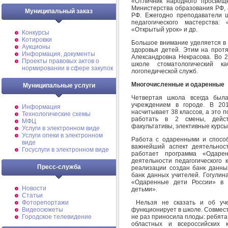
«Отличник народного просвещ
Министерства образования РФ, 
Муниципальный заказ
РФ. Ежегодно преподаватели 
педагогического мастерства:
«Открытый урок» и др.
Конкурсы
Котировки
Большое внимание уделяется в
Аукционы
здоровья детей. Этим на прот
Информация, документы
Александровна Некрасова. Во 2
Проекты правовых актов о
школе стоматологический к
нормировании в сфере закупок
логопедической служб.
Многочисленные и одаренные
Муниципальные услуги
Четвертая школа всегда был
учреждением в городе. В 201
Информация
насчитывает 38 классов, а это п
Технологические схемы
работать в 2 смены, дейст
МФЦ
факультативы, элективные курсы,
Услуги в электронном виде
Услуги опеки в электронном
Работа с одаренными и способ
виде
важнейший аспект деятельнос
Госуслуги в электронном виде
работает программа «Одаре
деятельности педагогического
Пресс-служба
реализации создан банк данны
банк данных учителей. Гогулин
«Одаренные дети России» в 
Новости
детьми».
Статьи
Нельзя не сказать и об уче
Фоторепортажи
функционирует в школе. Совмест
Видеосюжеты
не раз приносила плоды: ребята
Городское телевидение
областных и всероссийских