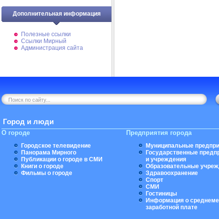
Дополнительная информация
Полезные ссылки
Ссылки Мирный
Администрация сайта
Город и люди
О городе
Предприятия города
Городское телевидение
Муниципальные предпри
Панорама Мирного
Государственные предп
Публикации о городе в СМИ
и учреждения
Книги о городе
Образовательные учреж
Фильмы о городе
Здравоохранение
Спорт
СМИ
Гостиницы
Информация о среднеме
заработной плате