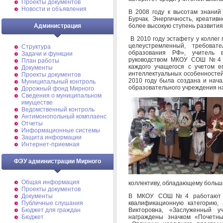
Проекты документов
Новости и объявления
В 2008 году к высотам знаний
Бурчак. Энергичность, креатив
более высокую ступень развития
Администрация
В 2010 году эстафету у коллег
целеустремленный, требоват
Структура
образования РФ», учитель 
Задачи и функции
руководством МКОУ СОШ №4 вз
План работы
каждого учащегося с учетом ег
Документы
интеллектуальных особенностей
Проекты документов
2010 году была создана и нач
Муниципальный контроль
образовательного учреждения на 
Дорожный фонд Мирного
Cведения о муниципальном
имуществе
Ведомственный контроль
Антимонопольный комплаенс
Отчеты
Информационные системы
Защита информации
Интернет-приемная
ФЭУ администрации Мирного
Общая информация
коллективу, обладающему больш
Проекты документов
В МКОУ СОШ№4 работают 76
Документы
квалификационную категорию,
Публичные слушания
Викторовна, «Заслуженный у
Бюджет для граждан
награждены значком «Почетн
Бюджет