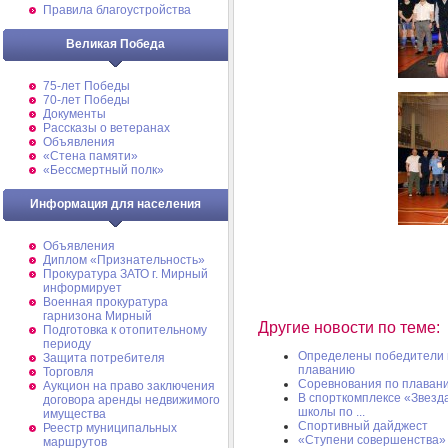
Правила благоустройства
Великая Победа
75-лет Победы
70-лет Победы
Документы
Рассказы о ветеранах
Объявления
«Стена памяти»
«Бессмертный полк»
Информация для населения
Объявления
Диплом «Признательность»
Прокуратура ЗАТО г. Мирный
информирует
Военная прокуратура
гарнизона Мирный
Другие новости по теме:
Подготовка к отопительному
периоду
Определены победители 
Защита потребителя
плаванию
Торговля
Соревнования по плаван
Аукцион на право заключения
В спорткомплексе «Звезд
договора аренды недвижимого
школы по ...
имущества
Спортивный дайджест
Реестр муниципальных
«Ступени совершенства»
маршрутов