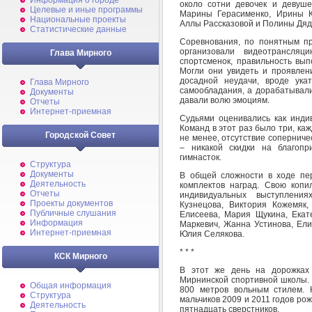
Информация о городе
около сотни девочек и девуш
Целевые и иные программы
Марины Герасименко, Ирины К
Национальные проекты
Аллы Рассказовой и Полины Дяд
Статистические данные
Соревнования, по понятным пр
организовали видеотрансляц
Глава Мирного
спортсменок, правильность вып
Могли они увидеть и проявлени
досадной неудачи, вроде ука
Глава Мирного
самообладания, а дорабатывали
Документы
давали волю эмоциям.
Отчеты
Интернет-приемная
Судьями оценивались как инди
Команд в этот раз было три, каж
Городской Совет
не менее, отсутствие соперниче
– никакой скидки на благопр
гимнасток.
Структура
Документы
В общей сложности в ходе пе
Деятельность
комплектов наград. Свою коп
Отчеты
индивидуальных выступлени
Проекты документов
Кузнецова, Виктория Кожемяк
Публичные слушания
Елисеева, Мария Щукина, Екат
Информация
Маркевич, Жанна Устинова, Ели
Интернет-приемная
Юлия Селякова.
* * *
КСК Мирного
В этот же день на дорожках 
Мирнинской спортивной школы. 
Общая информация
800 метров вольным стилем. 
Структура
мальчиков 2009 и 2011 годов рож
Деятельность
пятнадцать сверстников.