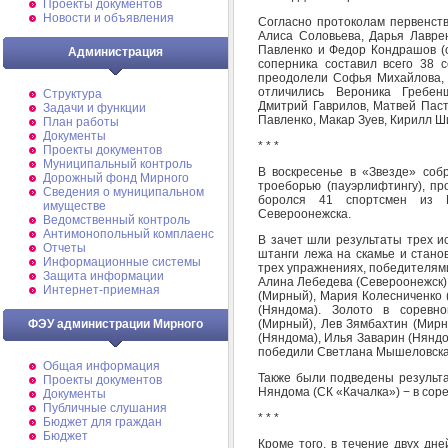
Проекты документов
Новости и объявления
Согласно протоколам первенств
Алиса Соловьева, Дарья Лаврен
Павленко и Федор Кондрашов (о
Администрация
соперника составил всего 38 
преодолели Софья Михайлова, А
отличились Вероника Гребенщ
Структура
Дмитрий Гаврилов, Матвей Паст
Задачи и функции
Павленко, Макар Зуев, Кирилл Ш
План работы
Документы
* * *
Проекты документов
Муниципальный контроль
В воскресенье в «Звезде» собр
Дорожный фонд Мирного
троеборью (пауэрлифтингу), п
Cведения о муниципальном
боролся 41 спортсмен из М
имуществе
Североонежска.
Ведомственный контроль
Антимонопольный комплаенс
В зачет шли результаты трех и
Отчеты
штанги лежа на скамье и стано
Информационные системы
трех упражнениях, победителями
Защита информации
Алина Лебедева (Североонежск)
Интернет-приемная
(Мирный), Мария Колесниченко 
(Няндома). Золото в соревн
(Мирный), Лев Зямбахтин (Мирн
ФЭУ администрации Мирного
(Няндома), Илья Заварин (Няндо
победили Светлана Мышеловска
Общая информация
Также были подведены результа
Проекты документов
Няндома (СК «Качалка») − в сор
Документы
Публичные слушания
* * *
Бюджет для граждан
Бюджет
Кроме того, в течение двух дн