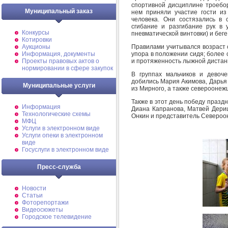
спортивной дисциплине троебор
Муниципальный заказ
нем приняли участие гости и
человека. Они состязались в 
сгибание и разгибание рук в 
Конкурсы
пневматической винтовки) и беге
Котировки
Правилами учитывался возраст с
Аукционы
упора в положении сидя; более 
Информация, документы
и протяженность лыжной дистанции
Проекты правовых актов о
нормировании в сфере закупок
В группах мальчиков и девоч
добились Мария Акимова, Дарья
Муниципальные услуги
из Мирного, а также североонеж
Также в этот день победу празд
Информация
Диана Капранова, Матвей Дериш
Технологические схемы
Онкин и представитель Североо
МФЦ
Услуги в электронном виде
Услуги опеки в электронном
виде
Госуслуги в электронном виде
Пресс-служба
Новости
Статьи
Фоторепортажи
Видеосюжеты
Городское телевидение