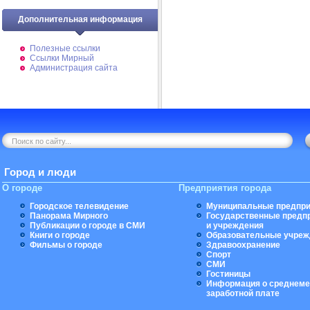
Дополнительная информация
Полезные ссылки
Ссылки Мирный
Администрация сайта
Город и люди
О городе
Предприятия города
Городское телевидение
Муниципальные предпри
Панорама Мирного
Государственные предп
Публикации о городе в СМИ
и учреждения
Книги о городе
Образовательные учреж
Фильмы о городе
Здравоохранение
Спорт
СМИ
Гостиницы
Информация о среднеме
заработной плате