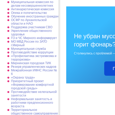
Муниципальная комиссия по
делам несовершеннолетних
Антинаркотическая комиссия
Опека и попечительство
Обучение иностранных граждан
ОСФР по Архангельской
области и НАО
Поддержка участникам СВО
Укрепление общественного
здоровья
Не убран мусо
ГО и ЧС Мирного информирует
МО МВД России по ЗАТО
горит фонарь
г.Мирный
Муниципальная cлужба
Противодействие коррупции
Столкнулись с проблемой —
«Профилактика экстремизма и
терроризма»
Мирнинская городская ТИК
Резерв управленческих кадров
Межрайонная ИФНС России №
6
«Охрана труда»
Приоритетный проект
«Формирование комфортной
городской среды»
Противодействие нелегальной
занятости
Неформальная занятость и
работники предпенсионного
возраста
Территориальное
общественное самоуправление