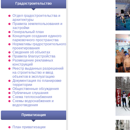
Градостроительство
Отдел градостроительства и
архитектуры
Правила землепользования и
застройки
Генеральный план
Концепция создания единого
парковочного пространства
Нормативы градостроительного
проектирования
Сведения об объектах
Правила благоустройства
Размещение рекламных
конструкций
Реестр выданных разрешений
на строительство и ввод
объектов в эксплуатацию
Документация по планировке
территории
Общественные обсуждения
Публичные слушания
Схема теплоснабжения
Схемы водоснабжения и
водоотведения
Приватизация
План приватизации