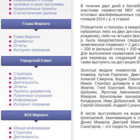
Информация о городе
Целевые и иные программы
В течение двух дней в бассей
Национальные проекты
участники первенства МКУ «
Статистические данные
итоговых квалификационных со
пловцов 2014 г. р. и старше.
Глава Мирного
Победители и призеры в каждой
набранных либо на двух дистанц
рождения), либо на четырех (все
Глава Мирного
р. была предусмотрена следу
Документы
(комплексное плавание) + 2 дист
Отчеты
– 200 м (вольный стиль) + 200 
Интернет-приемная
Для выполнения нормативов оче
для перевода на следующий э
Городской Совет
также выступить на дистанции 8
Золотые медали первенства 
Структура
Новиков, Артем Павленко, Дмит
Документы
Алексей Смирнов, Вадим Павле
Деятельность
Маков. Серебро добавили в св
Отчеты
Жевтяк, Глеб Короткий, Яросл
Проекты документов
Шабунин, Ярослав Амельчинк
Публичные слушания
Макаров. Бронзовыми призер
Информация
Кондрашов, Иван Добрянский, В
Интернет-приемная
Сергей Охонский, Андрей Сухано
В числе выступивших на водн
КСК Мирного
Шлепаковой, оканчивающие в эт
Денис Макаров, Дмитрий Мако
Санитаров, – это гордость трене
Общая информация
Структура
Деятельность