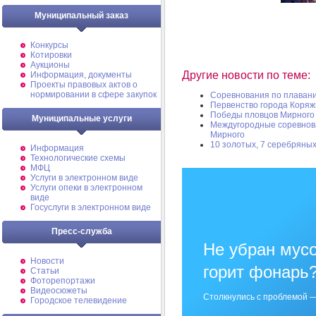
Муниципальный заказ
Конкурсы
Котировки
Аукционы
Другие новости по теме:
Информация, документы
Проекты правовых актов о
нормировании в сфере закупок
Соревнования по плаван
Первенство города Коря
Победы пловцов Мирного
Муниципальные услуги
Междугородные соревнов
Мирного
10 золотых, 7 серебряны
Информация
Технологические схемы
МФЦ
Услуги в электронном виде
Услуги опеки в электронном
виде
Госуслуги в электронном виде
Пресс-служба
Не убран мусо
Новости
горит фонарь
Статьи
Фоторепортажи
Видеосюжеты
Столкнулись с проблемой —
Городское телевидение