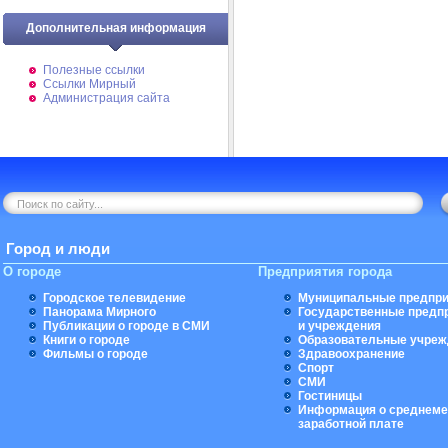
Дополнительная информация
Полезные ссылки
Ссылки Мирный
Администрация сайта
Город и люди
О городе
Предприятия города
Городское телевидение
Муниципальные предпри
Панорама Мирного
Государственные предп
Публикации о городе в СМИ
и учреждения
Книги о городе
Образовательные учреж
Фильмы о городе
Здравоохранение
Спорт
СМИ
Гостиницы
Информация о среднеме
заработной плате