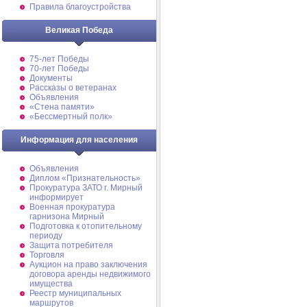
Правила благоустройства
Великая Победа
75-лет Победы
70-лет Победы
Документы
Рассказы о ветеранах
Объявления
«Стена памяти»
«Бессмертный полк»
Информация для населения
Объявления
Диплом «Признательность»
Прокуратура ЗАТО г. Мирный
информирует
Военная прокуратура
гарнизона Мирный
Подготовка к отопительному
периоду
Защита потребителя
Торговля
Аукцион на право заключения
договора аренды недвижимого
имущества
Реестр муниципальных
маршрутов