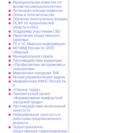
Муниципальная комиссия по
делам несовершеннолетних
Антинаркотическая комиссия
Опека и попечительство
Обучение иностранных граждан
ОСФР по Архангельской
области и НАО
Поддержка участникам СВО
Укрепление общественного
здоровья
ГО и ЧС Мирного информирует
МО МВД России по ЗАТО
г.Мирный
Муниципальная cлужба
Противодействие коррупции
«Профилактика экстремизма и
терроризма»
Мирнинская городская ТИК
Резерв управленческих кадров
Межрайонная ИФНС России №
6
«Охрана труда»
Приоритетный проект
«Формирование комфортной
городской среды»
Противодействие нелегальной
занятости
Неформальная занятость и
работники предпенсионного
возраста
Территориальное
общественное самоуправление